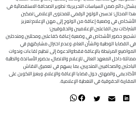
بشكل دائم ضمن السياسات التحريرية؛ تطوير الصحافة الاستقصائية في
هذا المجال؛ تحسين الولوج الرقمي للمحتوى الإعلامي؛تمكين
الأشخاص في وضعية إعاقة من الولوج إلى مهن الإعلام؛تعزيز
الشراكات بين الفاعلين الإعلاميين والحقوقيين؛
تشجيع حضور الأشخاص في وضعية إعاقة كفاعلين ومحللين ومتدخلين
في القضايا الوطنية والشأن العام، وعدم اختزال مشاركتهم في
المواضيع المرتبطة بالإعاقة فقط؛والدعوة إلى تنظيم لقاءات وندوات
مماثلة داخل المعهد العالي للإعلام والاتصال، بحضور الأساتذة والطلبة
الباحثين والصحافيين المتدربين، بما يسهم في تعميق النقاش
الأكاديمي والمهني حول قضايا الإعاقة والإعلام، ويعزز التكوين على
المقاربة الحقوقية في التغطية الإعلامية.