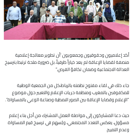
أكد إعلاميون وحقوقيون وجمعويون ‘أن تطوير معالجة إعلامية
منصفة لقضايا الإعاقة لم يعد خياراً ظرفياً، بل ضرورة ملحة ترتبط بترسيخ
العدالة الاجتماعية وضمان تكافؤ الفرص.”
جاء ذلك في لقاء مفتوح نظمته بالرباط،كل من الجمعية الوطنية
للمكفوفين بالمغرب ومنظمة حريات الإعلام والتعبير حول موضوع
“الإعلام وقضايا الإعاقة بين الصور النمطية وصناعة الوعي بالمساواة”.
حيث دعا المشاركون إلى مواصلة العمل المشترك من أجل بناء إعلام
مسؤول، يعكس التعدد المجتمعي، ويُسهم في ترسيخ قيم المساواة
وعدم التمييز.