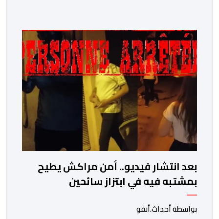
17025″، وذلك في مختلف التخصصات والخبرات الشرعية، بما
فيها فروع البيولوجيا والكيمياء، وتدقيق وفحص الوثائق،
والحرائق والمتفجرات، وكذا الآثار الرقمية والمخدرات والمواد
السمومية.وكانت المنظمة الأمريكية للاعتماد والتقييس
″The ANSI National Accreditation Board″، المختصة […]
بعد انتشار فيديو.. أمن مراكش يطيح
بمشتبه فيه في ابتزاز سائحين
بواسطة أحداث.أنفو