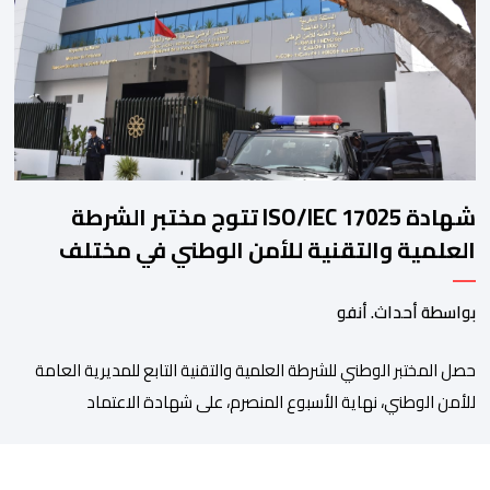
للاتحاد، حيث أكد المجتمعون دعمهم الكامل للرئيس إنفانتينو باعتباره
المسؤول الوحيد المباشر والمنتخب من قِبل 211 اتحادا […]
شهادة ISO/IEC 17025 تتوج مختبر الشرطة
العلمية والتقنية للأمن الوطني في مختلف
الخبرات الجنائية
بواسطة أحداث. أنفو
حصل المختبر الوطني للشرطة العلمية والتقنية التابع للمديرية العامة
للأمن الوطني، نهاية الأسبوع المنصرم، على شهادة الاعتماد
والمطابقة والجودة بالمعيار الدولي “ISO/CEI 17025″، وذلك في
مختلف التخصصات والخبرات الشرعية، بما فيها فروع البيولوجيا والكيمياء،