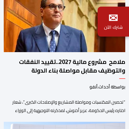
✉
شترك الآن
ملامح مشروع مالية 2027..تقييد النفقات
والتوظيف مقابل مواصلة بناء الدولة
الاجتماعية والاستثمار
بواسطة أحداث.أنفو
“تحصين المكتسبات ومواصلة المشاريع والإصلاحات الكبرى”، شعار
اختاره رئيس الحكومة، عزيز أخنوش، لمذكرته التوجيهية إلى الوزراء
وكتاب الدولة بخصوص إعداد مشروع قانون مالية 2027 أي آخر
مشروع من نوعه في ظل ولايته الحكومية. هذه الرسالة التأطيرية