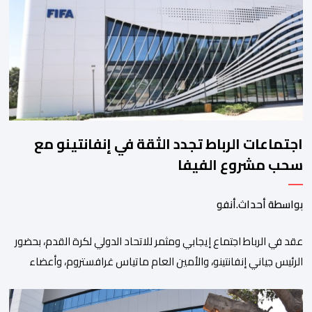
ارتكزت على 4 أولويات، كما حملت ألحت على ضرورة عقلنة نفقات
التسيير، بل وتقييد التوظيف إلا في حالة الضرورة. […]
اجتماعات الرباط تجدد الثقة في إنفانتينو مع
سحب مشروع الفيفا
بواسطة أحداث.أنفو
عقد في الرباط اجتماع إيجابي ومثمر للاتحاد الدولي لكرة القدم، بحضور
الرئيس جياني إنفانتينو، والأمين العام ماتياس غرافستروم، وأعضاء
مجلس إدارة الفيفا، لمناقشة التطورات الأخيرة وضمان تطوير آليات
العمل الداخلي. ​وشهد اللقاء تجديد الثقة المتبادلة بين القيادة التنفيذية