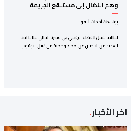
وهم النضال إلى مستنقع الجريمة
المنظمة
بواسطة أحداث. أنفو
لطالما شكل الفضاء الرقمي في عصرنا الحالي ملاذا آمنا
للعديد من الباحثين عن أمجاد وهمية من قبيل اليوتيوبر
النصاب هشام جيراندو، حيث وفرت له منصات التواصل
الاجتماعي منصة مثالية لارتداء قفازات النظافة وادعاء
محاربة الفساد والدفاع عن حقوق المظلومين. وفي هذا
السياق، برز هذا النصاب في البداية كصانع محتوى افتراضي
يقتات على استعطاف الجماهير ودغدغة […]
آخر الأخبار