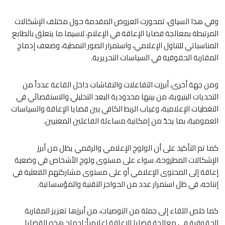
وفي هذا السياق، تمحورت العروض المقدمة حول مختلف الإشكالات
المرتبطة بمعالجة قضايا الإعاقة في الإعلام، لاسيما ما يتعلق بالطابع
المناسباتي للتناول الإعلامي، واستمرار الصور النمطية، وضعف إدماج
المقاربة الحقوقية في السياسات التحريرية.
ومن جهة أخرى، أبرزت التفاعلات والنقاشات داخل القاعة عدداً من
التحديات البنيوية، من بينها محدودية البعد التحليلي والاستقصائي في
التغطيات الإعلامية، وغياب الربط الكافي بين قضايا الإعاقة والسياسات
العمومية، بما يحدّ من إمكانية مساءلة الفاعلين المعنيين.
كما تم التأكيد على أن الولوج الإعلامي والرقمي يظل من أبرز
الإشكالات المطروحة، سواء على مستوى ولوج الأشخاص في وضعية
إعاقة إلى المحتوى الإعلامي أو على مستوى مشاركتهم الفعلية في
إنتاجه، في ظل استمرار عدد من الحواجز التقنية والمؤسساتية.
كما خلص اللقاء إلى جملة من التوصيات، من أبرزها تعزيز المقاربة
الحقوقية في معالجة قضايا الإعاقة إعلامياً؛ إدماج هذه القضايا