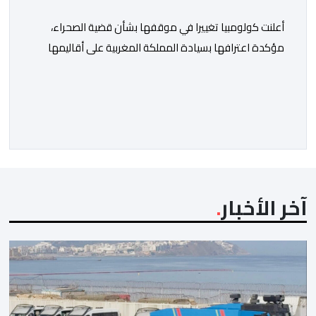
أعلنت كولومبيا تغييرا في موقفها بشأن قضية الصحراء،
مؤكدة اعترافها بسيادة المملكة المغربية على أقاليمها
الجنوبية. وتم الإعلان عن هذا الموقف الجديد، أمس
الجمعة، خلال لقاء بين وزير الشؤون الخارجية والتعاون
الافريقي والمغاربة المقيمين بالخارج، ناصر بوريطة، ونائب
رئيس جمهورية كولومبيا، خوسيه مانويل ريستريبو، بحضور
وزير العلاقات الخارجية عمر بولا إسكوبار. وبهذه المناسبة،
أكد السيد […]
آخر الأخبار