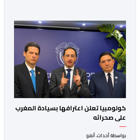
تورط الجزائر في محاولة جديدة لضرب الاستقرار الداخلي
بالمغرب والتشويش على علاقاته الاستراتيجية مع إسبانيا،
كاشفا خيوط حملة تحريضية ممنهجة شنتها الحسابات
والمنصات التابعة للمخابرات العسكرية الجزائرية لاستدراج
الشباب والقاصرين عبر مواقع التواصل الاجتماعي، وذلك […]
كولومبيا تعلن اعترافها بسيادة المغرب
على صحرائه
بواسطة أحداث. أنفو