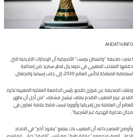
AHDATH.INFO
اعتبرت صحيفة “واشنطن بوست” الأميركية أن الإنجازات التاريخية التي
حققها المنتخب المغربي في مونديال قطر، ستزيد من إمكانية
استضافة المملكة لكأس العالم 2030، إلى جانب إسبانيا والبرتغال.
ونقلت الصحيفة عن فوزي لقجع، رئيس الجامعة الملكية المغربية لكرة
القدم، عزم المغرب التقدم بملف ترشيح مشترك، “من أجل أن نظهر
للعالم أن العلاقة بين إفريقيا وأوروبا ليست فقط علاقة تعاون في
مجال محاربة الهجرة غير الشرعية”.
وأوضح المصدر ذاته، أن المغرب بات يتمتع “بنفوذ أكبر” في الاتحاد
الدولي للعبة، وتجمعه “علاقة طيبة” مع رئيس “الفيفا” جياني إنفانتينو،