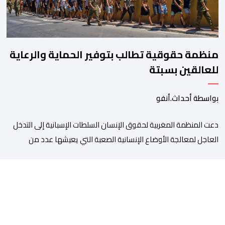
منظمة حقوقية تطالب بتوفير الحماية والرعاية
للعالقين بسبتة
بواسطة أحداث.أنفو
دعت المنظمة المغربية لحقوق الإنسان السلطات الإسبانية إلى التدخل
العاجل لمعالجة الأوضاع الإنسانية الصعبة التي يعيشها عدد من
المواطنين والمواطنات المغاربة العالقين بمدينة سبتة المحتلة، من
بينهم أطفال وقاصرون وقاصرات، في ظل نقص حاد في الغذاء والماء
وغياب المأوى، وما يرافق ذلك من مخاطر على سلامتهم الجسدية
والنفسية. وقالت المنظمة إن عددا من العالقين يعيشون […]