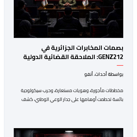
بصمات المخابرات الجزائرية في
GENZ212: الملاحقة القضائية الدولية
تنتظر الكابرانات
بواسطة أحداث. أنفو
مخططات مأجورة، وهويات مستعارة، وحرب سيكولوجية
بائسة تحطمت أوهامها على جدار الوعي الوطني، كشف
خيوطها أبو وائل الريفي في بوح جديد له هذا الأحد، استعرض
من خلاله تفاصيل اجهاض الأجهزة الأمنية المغربية لأحدث
محاولات المخابرات العسكرية الجزائرية استهداف امن
المملكة واستقرارها. أكد أبو وائل الريفي أنه: “بعد إجهاض