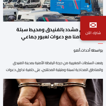
✉
تأهب أمني مشدد بالفنيدق ومحيط سبتة
شترك الآن
ومليلية تزامنا مع دعوات لعبور جماعي
بواسطة أحداث.أنفو
رفعت السلطات المغربية من درجة اليقظة الأمنية بمدينة الفنيدق
والمناطق المحاذية لسبتة ومليلية المحتلتين، على خلفية تداول دعوات
عبر منصات التواصل الاجتماعي تحث على تنفيذ محاولة جماعية جديدة
للوصول إلى المدينتين يوم 15 غشت الجاري. وعرفت المناطق الشمالية
خلال الساعات الأخيرة انتشارا أمنيا مكثفا، خاصة بالمحاور الطرقية
المؤدية إلى الفنيدق، حيث جرى تعزيز الدوريات وإقامة […]