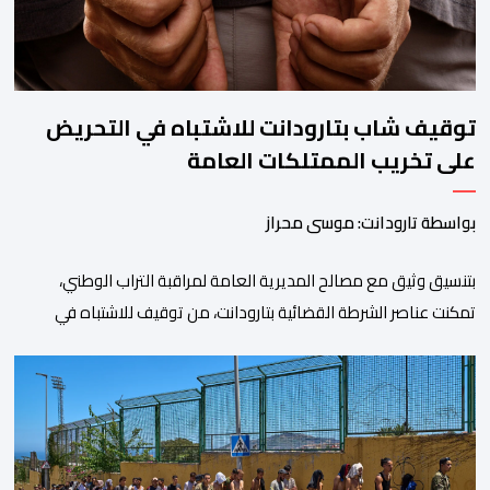
توقيف شاب بتارودانت للاشتباه في التحريض
على تخريب الممتلكات العامة
بواسطة تارودانت: موسى محراز
بتنسيق وثيق مع مصالح المديرية العامة لمراقبة التراب الوطني،
تمكنت عناصر الشرطة القضائية بتارودانت، من توقيف للاشتباه في
تورطه في أفعال مرتبطة بالدعوة إلى ارتكاب أعمال تخريبية واستهداف
ممتلكات الدولة، وذلك على خلفية دعوات للاحتجاج جرى تداولها عبر
مواقع التواصل الاجتماعي تحت اسم ما بات يعرف بـ” Genz212
“.وبحسب المعطيات المتوفرة، جاء توقيف المعني بالأمر […]