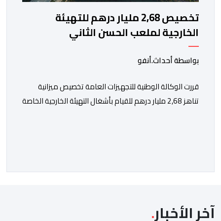
تخصيص 2,68 مليار درهم للتهيئة
الخارجية لملعب الحسن الثاني
بواسطة أحداث.أنفو
قررت الوكالة الوطنية للتجهيزات العامة تخصيص ميزانية
تناهز 2,68 مليار درهم للقيام بأشغال التهيئة الخارجية الخاصة
بملعب الحسن الثاني الكبير الذي سيتسع لـ115 ألف متفرج،
بهدف تجهيزه وفق أعلى المعايير العالمية قبل انطلاق
نهائيات كأس العالم 2030. ​وكشف مصدر مطلع أن هذا
الغلاف المالي يندرج في إطار الحصة رقم 7 من القائمة
الإجمالية لطلبات العروض […]
آخر الأخبار