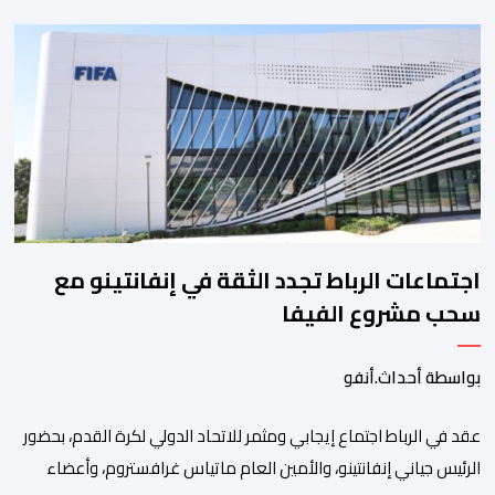
وكتاب الدولة بخصوص إعداد مشروع قانون مالية 2027 أي آخر
مشروع من نوعه في ظل ولايته الحكومية. هذه الرسالة التأطيرية
ارتكزت على 4 أولويات، كما حملت ألحت على ضرورة عقلنة نفقات
التسيير، بل وتقييد التوظيف إلا في حالة الضرورة. […]
اجتماعات الرباط تجدد الثقة في إنفانتينو مع
سحب مشروع الفيفا
بواسطة أحداث.أنفو
عقد في الرباط اجتماع إيجابي ومثمر للاتحاد الدولي لكرة القدم، بحضور
الرئيس جياني إنفانتينو، والأمين العام ماتياس غرافستروم، وأعضاء