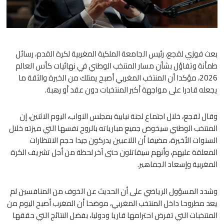
بعث فوزي لقجع، رئيس الجامعة الملكية المغربية لكرة القدم، رسائل
طمأنة وتفاؤل بشأن مسار المنتخب الوطني في نهائيات كأس العالم
2026، مؤكدا أن المنتخب المغربي أصبح يمتلك من الخبرة والثقة ما
يجعله قادرا على مواجهة أكبر المنتخبات دون عقد أو رهبة.
وقال لقجع، خلال اجتماع لجنة نيابية بمجلس النواب، اليوم الاثنين، إن
المنتخب الوطني سيخوض جميع مبارياته بالروح نفسها التي ميزته خلال
السنوات الأخيرة، مضيفا أن اللاعبين يدركون جيدا حجم الانتظارات
المعلقة عليهم، وأنهم سيقاتلون حتى آخر لحظة من أجل تشريف الكرة
المغربية وإسعاد الجماهير.
وشدد المسؤول الرياضي على أن الحديث عن الخوف من المنافسين لم
يعد مطروحا داخل المنتخب المغربي، موضحا أن المغرب أصبح اليوم من
المنتخبات التي تفرض احترامها قاريا ودوليا، بفضل النتائج التي حققها