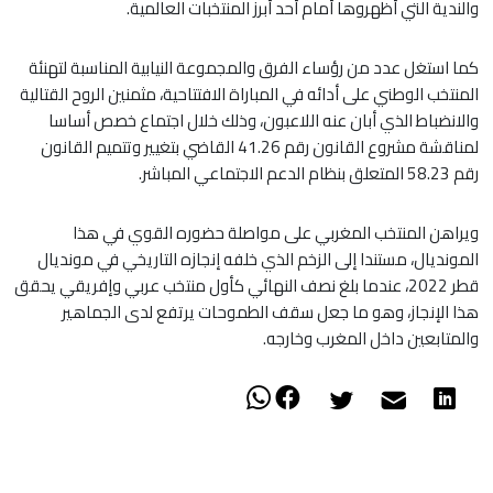
والندية التي أظهروها أمام أحد أبرز المنتخبات العالمية.
كما استغل عدد من رؤساء الفرق والمجموعة النيابية المناسبة لتهنئة
المنتخب الوطني على أدائه في المباراة الافتتاحية، مثمنين الروح القتالية
والانضباط الذي أبان عنه اللاعبون، وذلك خلال اجتماع خصص أساسا
لمناقشة مشروع القانون رقم 41.26 القاضي بتغيير وتتميم القانون
رقم 58.23 المتعلق بنظام الدعم الاجتماعي المباشر.
ويراهن المنتخب المغربي على مواصلة حضوره القوي في هذا
المونديال، مستندا إلى الزخم الذي خلفه إنجازه التاريخي في مونديال
قطر 2022، عندما بلغ نصف النهائي كأول منتخب عربي وإفريقي يحقق
هذا الإنجاز، وهو ما جعل سقف الطموحات يرتفع لدى الجماهير
والمتابعين داخل المغرب وخارجه.