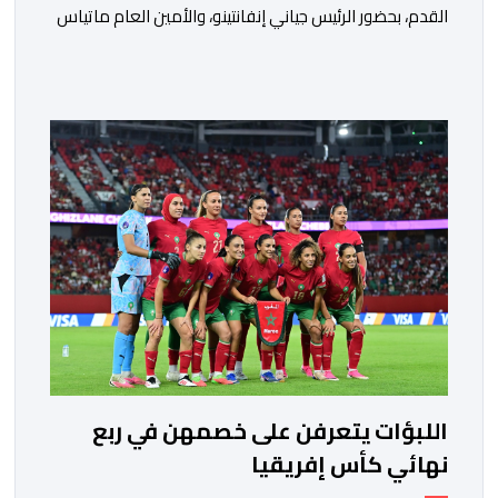
القدم، بحضور الرئيس جياني إنفانتينو، والأمين العام ماتياس
غرافستروم، وأعضاء مجلس إدارة الفيفا، لمناقشة التطورات
الأخيرة وضمان تطوير آليات العمل الداخلي. ​وشهد اللقاء
تجديد الثقة المتبادلة بين القيادة التنفيذية للاتحاد، حيث أكد
المجتمعون دعمهم الكامل للرئيس إنفانتينو باعتباره
المسؤول الوحيد المباشر والمنتخب من قِبل 211 اتحادا […]
اللبؤات يتعرفن على خصمهن في ربع
نهائي كأس إفريقيا