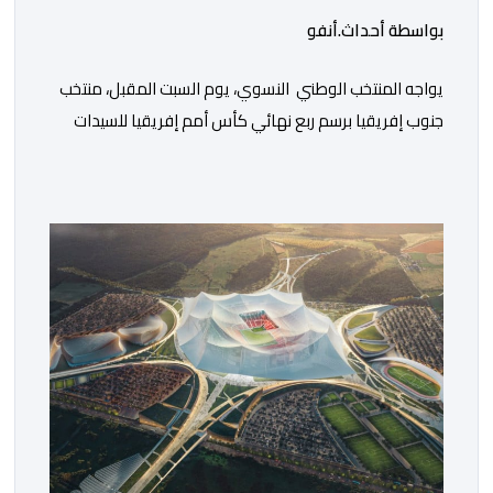
بواسطة أحداث.أنفو
يواجه المنتخب الوطني النسوي، يوم السبت المقبل، منتخب
جنوب إفريقيا برسم ربع نهائي كأس أمم إفريقيا للسيدات
“المغرب 2026”. وستجرى المباراة على أرضية ملعب مولاي
الحسن بمدينة الرباط، انطلاقا من الساعة التاسعة ليلا. وكانت
لبؤات الأطلس قد تأهلن إلى الدور ربع النهائي بعد تصدرهن
المجموعة الأولى برصيد سبع نقاط، حصدنها من انتصارين
وتعادل، فيما بلغ […]