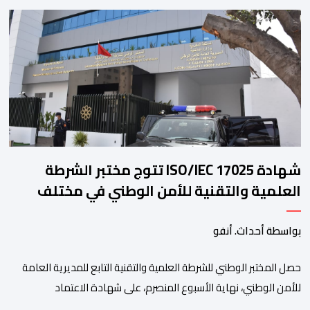
مجلس إدارة الفيفا، لمناقشة التطورات الأخيرة وضمان تطوير آليات
العمل الداخلي. ​وشهد اللقاء تجديد الثقة المتبادلة بين القيادة التنفيذية
للاتحاد، حيث أكد المجتمعون دعمهم الكامل للرئيس إنفانتينو باعتباره
المسؤول الوحيد المباشر والمنتخب من قِبل 211 اتحادا […]
شهادة ISO/IEC 17025 تتوج مختبر الشرطة
العلمية والتقنية للأمن الوطني في مختلف
الخبرات الجنائية
بواسطة أحداث. أنفو
حصل المختبر الوطني للشرطة العلمية والتقنية التابع للمديرية العامة
للأمن الوطني، نهاية الأسبوع المنصرم، على شهادة الاعتماد
والمطابقة والجودة بالمعيار الدولي “ISO/CEI 17025″، وذلك في