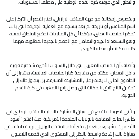
والتطور الذي عرفته كرة القدم الوطنية على مختلف المستويات.
وبخصوص إمكانية مواجهة المنتخب البرازيلي، اعتبر لقجع أن التركيز على
اسم المنافس أو تاريخه لم يعد ينسجم مع العقلية الجديدة التي باتت
تحكم المنتخب الوطني، مؤكدا أن كل المباريات تخضع للمنطق نفسه،
وهو الاستعداد الجيد والتعامل مع الخصم بالجدية المطلوبة، مهما
كانت مكانته أو سجله الكروي.
وأضاف أن المنتخب المغربي بنى خلال السنوات الأخيرة شخصية قوية
داخل الميدان، مكنته من مقارعة كبار المنتخبات العالمية، مشيرا إلى أن
الطموح الحالي لا يقتصر على المشاركة المشرفة، بل يتجاوز ذلك إلى
تحقيق نتائج تليق بالمكانة التي وصل إليها المغرب في كرة القدم
الدولية.
وتأتي تصريحات لقجع في سياق المشاركة الحالية للمنتخب الوطني في
كأس العالم المقامة بالولايات المتحدة الأمريكية، حيث افتتح “أسود
الأطلس” مشوارهم بتعادل مثير أمام المنتخب البرازيلي بهدف لمثله، في
مباراة نالت إشادة واسعة بالنظر إلى المستوى الذي قدمه اللاعبون