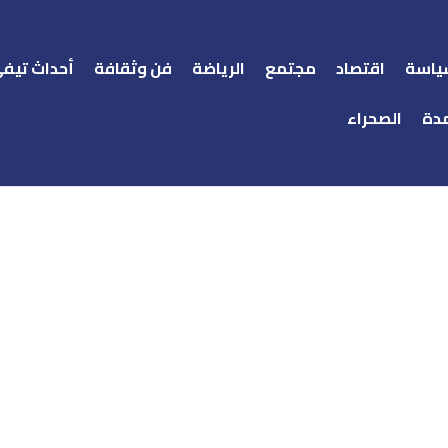
ياسة
اقتصاد
مجتمع
الرياضة
فن وثقافة
أحداث تيف
دة
الصحراء