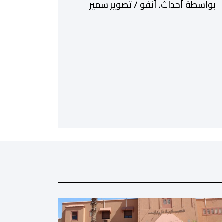
بواسطة أحداث. أنفو / تصوير سمير
الغازي