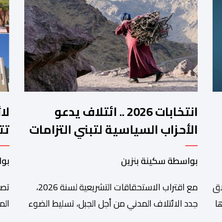
انتخابات 2026 .. ائتلاف يدعو
لا
الأحزاب السياسية لتبني التزامات
تت
واضحة تجاه المناطق الجبلية
فم
بواسطة سكينة بنزين
بوا
اق
مع اقتراب الاستحقاقات التشريعية لسنة 2026،
تصا
ا
جدد الائتلاف المدني من أجل الجبل، تسليط الضوء
الم
على عدد من المطالب المرتبطة بساكنة المناطق
من 