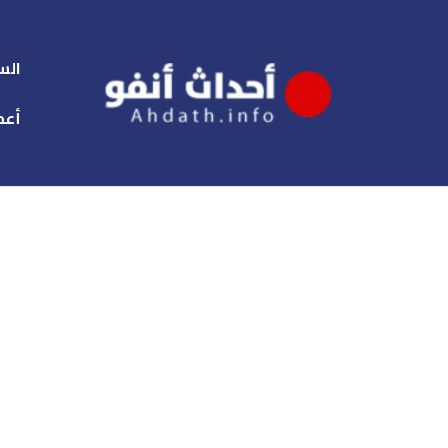
الس
أعم