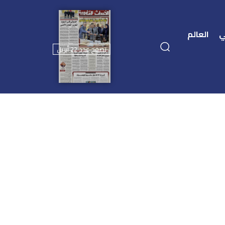
ي
العالم
تصفح عدد 22 أبريل