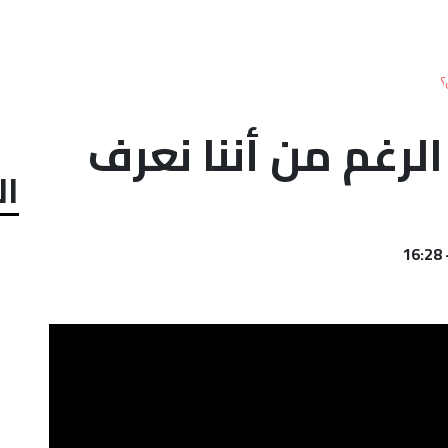
؟
لرغم من أننا نعرف
ال