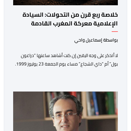
خلاصة ربع قرن من التحولات: السيادة
الإعلامية معركة المغرب القادمة
بواسطة إسماعيل واحي
لا أتذكر على وجه اليقين إن كنت أشاهد ساعتها “دراغون
بول” أم “داي الشجاع” مساء يوم الجمعة 23 يوليوز 1999.
ما أتذكره جيدا هو أن البث انقطع فجأة. اختفت شخصيات
الرسوم المتحركة، وحلت محلها تلاوة القرآن الكريم، ثم جاء
الإعلان الرسمي عن وفاة الملك الحسن الثاني طيب الله ثراه،
رافقته هيستيريا من البكاء داخل المنزل […]