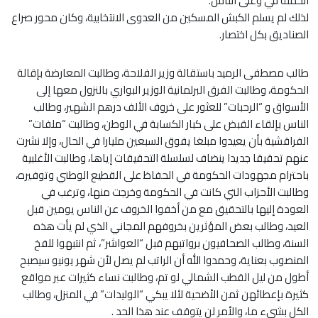
الحملة في وعلى الناس.
لذلك لم يسلم الكبش المسكين من العدوى الانتخابية، وكان محور صراع
الصناديق بكل اختصار.
طالب مصطفى الرميد باستقالة وزير الفلاحة، وطالبت المعارضة بإقالة
الحكومة، وطالبت الفرق البرلمانية الوزير البواري بالنزول معها إلى
الأسواق و “الرحبات” للعثور على خروف الألف درهم الشهير، وطالب
الناس بإلقاء القبض على كبار الكسابة في الوطن، وطالبت “ملفات”
الفراقشية بأن يعيدوا مبلغا يفوق السبعين مليارا في الحال، وإلا نشرت
عنهم تحقيقا جديدا ينضاف لسلسلة التحقيقات إياها، وطالبت الأغلبية
باحترام مجهودات الحكومة في الحفاظ على القطيع الوطني وتوفيره،
وطالبت الأحزاب التي كانت في الحكومة وخرجت منها، وترغب في
العودة إليها بالتحقيق مع من أخفوا الخروف عن الناس يومين قبل
العيد، وطالب بعض المؤثرين بخروفهم المجاني الذي لم يأت هذه
السنة، وطالب الصحافيون برواتبهم قبل “العواشر”، ثم انتبهوا للفخ
المنصوب بعناية، وحمدوا الله أن الراتب لم يصل لأن شهر يونيو سيصبح
أطول من ليل القطب الشمالي لو تم، وطالبت نساء كثيرات عبر مواقع
كثيرة بإعطائهن ثمن الأضحية لئلا يبكي “الوليدات” في المنزل، وطالب
الكل بشيء ما، والأمر لن يتوقف عند هذا الحد .