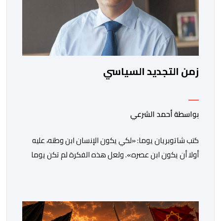
زمن التجديد السياسي
بواسطة أحمد الشرعي
كتب شاتوبريان يوما: «لكي يكون الإنسان ابن وطنه، عليه
أولا أن يكون ابن عصره». ولعل هذه الفكرة لم تكن يوما
أكثر راهنية مما هي عليه اليوم.يدخل المغرب مرحلة جديدة
من مساره التنموي، مسلحا برؤية واضحة وطموحات كبيرة.
فمنذ أكثر من عقدين، وبقيادة صاحب الجلالة الملك محمد
السادس، شهدت المملكة تحولات عميقة على مختلف