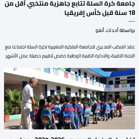
جامعة كرة السلة تتابع جاهزية منتخبي أقل من
18 سنة قبل كأس إفريقيا
بواسطة أحداث. أنفو
عقد المكتب المديري للجامعة الملكية المغربية لكرة السلة اجتماعا مع
اللجنة التقنية، والادارة التقنية الوطنية خصص لتقييم حصيلة عمل الأشهر
الثلاثة الماضية، والوقوف على مختلف المحطات التي شهدتها
المنتخبات الوطنية خلال الفترة الأخيرة. وشهد الاجتماع تقديم عرض
مفصل حول مشاركة المنتخبين الوطنيين لأقل من 18 سنة، إناثا وذكورا،
من طرف اللجنة التقنية التي واكبت كل […]