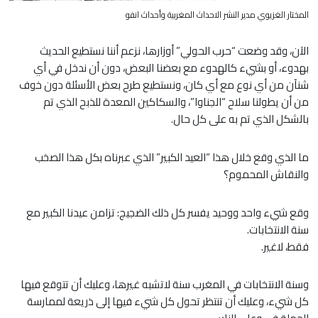
المختار الغزيوي مدير النشر الاحداث المغربية وأحداث انفو
‎الآن، وقد وضعت “حرب الحولي” أوزارها، نزعم أننا نستطيع الحديث
بهدوء، أو بشيء كالهدوء مع بعضنا البعض، دون أن ندخل في أي
شنآن من أي نوع مع أي كان، ونستطيع طرح بعض الأسئلة دون خوف
من أن يطولنا سلاح “الجناوا”، والسكاكين المعدة للذبح الذي تم
بالشكل الذي تم به على كل حال.
ما الذي وقع خلال هذا “العيد الكبير” الذي عبرناه بكل هذا الصخب
والنقاش المحموم؟
وقع شيء واحد ووحيد يفسر كل ذلك الضجيج: تزامن عيدنا الكبير مع
سنة الانتخابات.
فقط، لاغير.
وسنة الانتخابات في المغرب سنة لاتشبه غيرها، وعليك أن تتوقع فيها
كل شيء، وعليك أن تنتظر تحول كل شيء فيها إلى ذريعة لممارسة