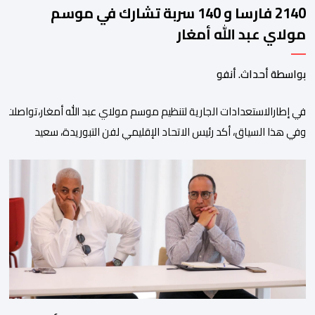
2140 فارسا و 140 سربة تشارك في موسم
مولاي عبد الله أمغار
بواسطة أحداث. أنفو
في إطارالاستعدادات الجارية لتنظيم موسم مولاي عبد الله أمغار،تواصلت 
وفي هذا السياق، أكد رئيس الاتحاد الإقليمي لفن التبوريدة، سعيد
ولم تخل هذه الدورة من مؤشرات إيجابية على مستوى تنوعالمشاركة، حيث 
وتبرز هذه الأرقام الحجم الكبير الذي باتت تعرفه تظاهرةالتبوريدة خلال 
ومن المرتقب أن تعرف فعاليات الموسم إقبالا جماهيريا
واسعا،في ظل الشغف الكبير الذي يحظى به فن التبوريدة، باعتبارهأحد أبرز م