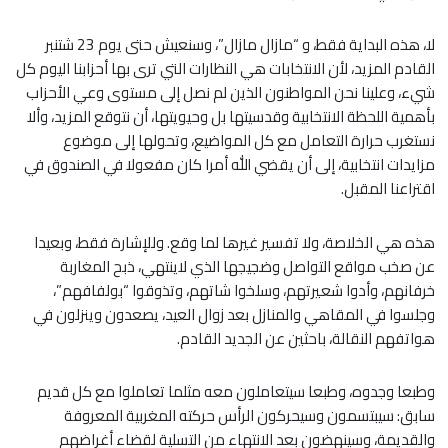
لا، هذه البداية فقط، و “مازال مازال”، وسنعيش حتى يوم 23 شتنبر
القادم المزيد، لأن الانتخابات هي النظارات التي ترى بها أحزابنا اليوم كل
شيء، وعلينا نحن المواطنون الذين لم نصل إلى مستوى وعي الأحزاب
بأهمية اللحظة الانتخابية وقدسيتها بل وحيويتها، أن نتوقع المزيد، وألا
نستغرب حرارة التعامل مع كل المواضيع، وتحولها إلى موضوع
مزايدات انتخابية، إلى أن يقضي الله أمرا كان مفعولا في الصندوق في
اقتراعنا المقبل.
هذه هي الخلاصة، ولا تفسير غيرها لما وقع. وللإشارة فقط، وبعيدا
عن صخب مواقع التواصل وضجيجها الذي لاينتهي، ذبح المغاربة
خرفانهم، وأدوا شعيرتهم، وسلخوا شاتهم، وتذوقوا “بولفافهم”،
وجلسوا في المقاهي والمنازل بعد زوال العيد، يصعدون وينزلون في
هواتفهم النقالة، باحثين عن الجديد القادم.
وطبعا وجدوه، وطبعا سيتعاملون معه مثلما تعاملوا مع كل قديم
سابق: سيبتسمون وسيحركون الرأس حركته المغربية المعروفة
والقديمة، وسينهضون بعد الانتهاء من التسلية لقضاء أغراضهم