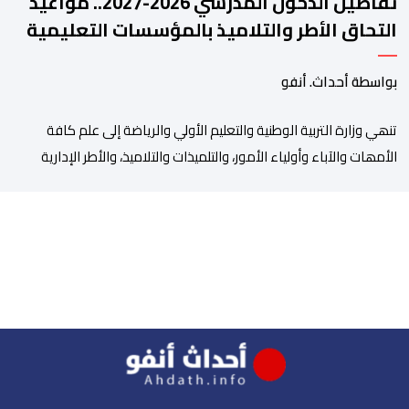
تفاصيل الدخول المدرسي 2026-2027.. مواعيد
التحاق الأطر والتلاميذ بالمؤسسات التعليمية
بواسطة أحداث. أنفو
تنھي وزارة التربیة الوطنیة والتعلیم الأولي والریاضة إلى علم كافة
الأمھات والآباء وأولیاء الأمور، والتلمیذات والتلامیذ، والأطر الإداریة
والتربویة وإلى الرأي العام الوطني، أن الدخول المدرسي لسنة 2026-
2027 سیتم في موعده الرسمي المحدد سلفا طبقا لمقتضیات المقرر
الوزاري رقم 047.26 الصادر بتاریخ 3 یولیوز 2026 بشأن تنظیم السنة
الدراسیة. وأوضحت الوزارة، في بلاغ، أن أطر […]