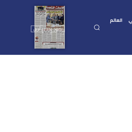
ي
العالم
تصفح عدد 22 أبريل