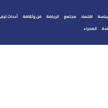
ياسة
اقتصاد
مجتمع
الرياضة
فن وثقافة
أحداث تيف
دة
الصحراء