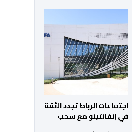
والمغرب الفاسي، في مستهل مشوارهما
القاري. ​وسيكون نادي نهضة بركان على
موعد في هذا الدور مع الفائز من المباراة
التي تجمع بين ستار سبورت السييراليوني
ونادي المدينة الغامبي، حيث يطمح
الفريق […]
اجتماعات الرباط تجدد الثقة
في إنفانتينو مع سحب
مشروع الفيفا