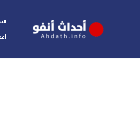
الس
أعم