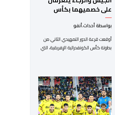
الجيش والرجاء يتعرفان
على خصميهما بكأس
الكاف
بواسطة أحداث.أنفو
أوقعت قرعة الدور التمهيدي الثاني من
بطولة كأس الكونفدرالية الإفريقية، التي
سحبت قبل قليل في العاصمة المصرية
القاهرة، ممثلي كرة القدم المغربية الرجاء
الرياضي والجيش الملكي في مواجهات
مرتقبة أمام أندية غرب ووسط القارة. ​
وسيكون نادي الرجاء الرياضي على موعد
مع مواجهة المتأهل من المباراة التي
تجمع بين إيل كانيمي واريورز النيجيري