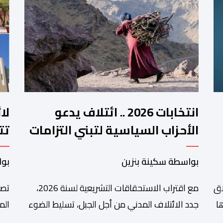
انتخابات 2026 .. ائتلاف يدعو
لا
الأحزاب السياسية لتبني التزامات
تت
واضحة تجاه المناطق الجبلية
فم
بواسطة سكينة بنزين
بوا
اق
مع اقتراب الاستحقاقات التشريعية لسنة 2026،
تصا
ا
جدد الائتلاف المدني من أجل الجبل، تسليط الضوء
الم
على عدد من المطالب المرتبطة بساكنة المناطق
من 