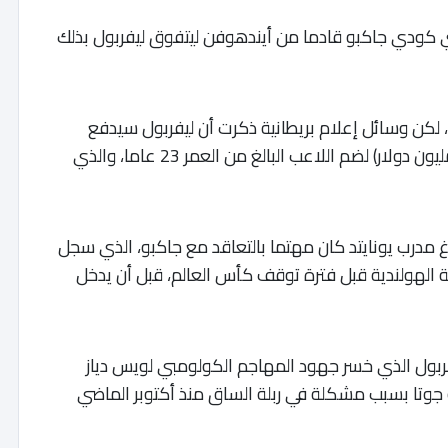
ي كودي جاكبو قادما من أيندهوفن ليتفوق ليفربول بذلك
 لكن وسائل إعلام بريطانية ذكرت أن ليفربول سيدفع
مبلغا أوليا يبلغ 37 مليون جنيه إسترليني (44.49 مليون دولار) لضم اللاعب البالغ من العمر 23 عاما، والذي
 مدرب يونايتد كان مهتما بالتعاقد مع جاكبو، الذي سجل
14 مباراة في البطولة الهولندية قبل فترة توقف كأس العالم، قبل أن يدخل
يفربول الذي خسر جهود المهاجم الكولومبي لويس دياز
و جوتا بسبب مشكلة في ربلة الساق منذ أكتوبر الماضي