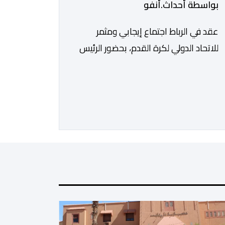
بواسطة أحداث.أنفو
عقد في الرباط اجتماع إيجابي ومثمر
للاتحاد الدولي لكرة القدم، بحضور الرئيس
جياني إنفانتينو، والأمين العام ماتياس
غرافستروم، وأعضاء مجلس إدارة الفيفا،
لمناقشة التطورات الأخيرة وضمان تطوير
آليات العمل الداخلي. ​وشهد اللقاء تجديد
الثقة المتبادلة بين القيادة التنفيذية
للاتحاد، حيث أكد المجتمعون دعمهم
الكامل للرئيس إنفانتينو باعتباره المسؤول
الوحيد المباشر والمنتخب من قِبل 211
اتحادا […]