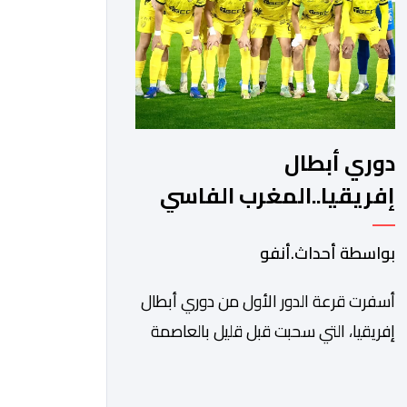
ونادي أوديب ممثل […]
دوري أبطال
إفريقيا..المغرب الفاسي
يواجه رحيمو البوركينابي
بواسطة أحداث.أنفو
أسفرت قرعة الدور الأول من دوري أبطال
إفريقيا، التي سحبت قبل قليل بالعاصمة
المصرية القاهرة، عن مواجهات متوازنة
لممثلي كرة القدم المغربية، نهضة بركان