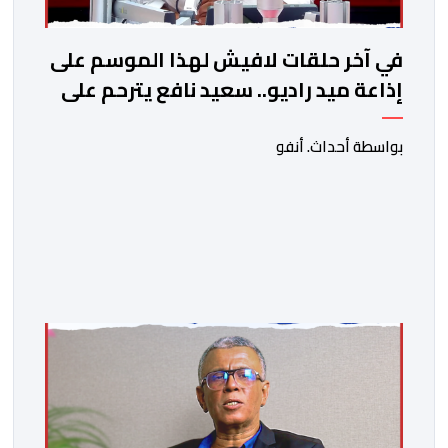
في آخر حلقات لافيش لهذا الموسم على
إذاعة ميد راديو.. سعيد نافع يترحم على
الفقيد الكاتب والصحفي جمال زايد
بواسطة أحداث. أنفو