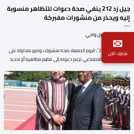
جيل زد 212 ينفي صحة دعوات للتظاهر منسوبة
إليه ويحذر من منشورات مفبركة
بواسطة اسماعيل واحي
✉
نفى “جيل زد 212”، اليوم الجمعة، صحة منشورات وصور متداولة على
شترك الآن
مواقع التواصل الاجتماعي تزعم دعوته إلى تنظيم مظاهرة أو تحديد
موعد للنزول إلى الشارع، مؤكداً أنها “مفبركة” ولا تمت بصلة إلى
القنوات الرسمية للمجموعة. وقال “جيل زد 212”، في بلاغ توضيحي، إنه
لم يصدر عن إدارته أو عن السيرفر الرسمي أي إعلان أو تنسيق […]