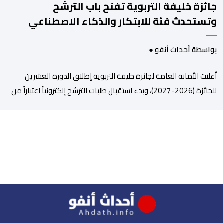
جائزة خليفة التربوية تفتح باب الترشح
وتستحدث فئة للابتكار والذكاء الاصطناعي
بواسطة أحداث أنفو ●
أعلنت الأمانة العامة لجائزة خليفة التربوية إطلاق الدورة العشرين
للجائزة (2026-2027)، وبدء استقبال طلبات الترشح إلكترونياً اعتباراً من
اليوم وحتى 31 دجنبر 2026. وقال بلاغ صحافي إن هذه الدوة تكتسب
أهمية خاصة لتزامنها مع مرور عشرين عاماً على انطلاق الجائزة،
وتشهد للمرة الأولى استحداث فئة “الابتكار والذكاء الاصطناعي في
التعليم”، إلى جانب طرح 10 مجالات […]