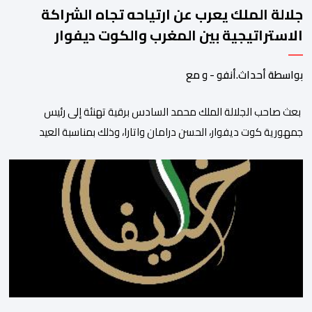
جلالة الملك يعرب عن ارتياحه تجاه الشراكة
الاستراتيجية بين المغرب والكوت ديفوار
بواسطة أحداث.أنفو - و مع
بعث صاحب الجلالة الملك محمد السادس برقية تهنئة إلى رئيس
جمهورية كوت ديفوار، الحسن درامان واتارا، وذلك بمناسبة العيد
الوطني لبلاده. وأعرب جلالة الملك، في هذه البرقية، عن تهانئه الحارة
للسيد واتارا، مقرونة بأصدق متمنيات جلالته بموصول التقدم والازدهار
للشعب الإيفواري. ومما جاء في برقية جلالة الملك “لقد تمكنت
المملكة المغربية وجمهورية كوت ديفوار، بحكم […]