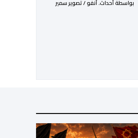
بواسطة أحداث. أنفو / تصوير سمير
الغازي