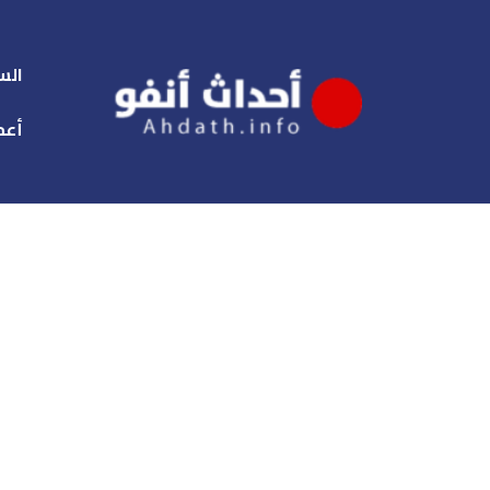
الس
أعم