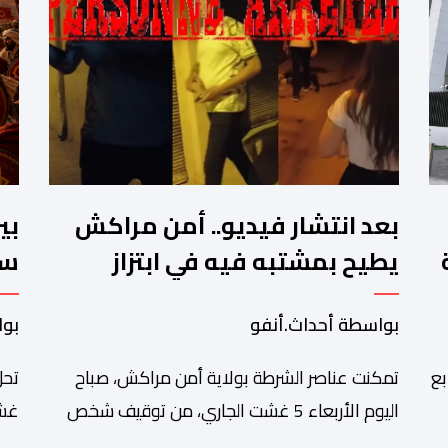
بعد انتشار فيديو.. أمن مراكش
بي
يطيح بمشتبه فيه في ابتزاز
سب
ت
سائحين
ال
بواسطة أحداث.أنفو
بوا
بع
تمكنت عناصر الشرطة بولاية أمن مراكش، صباح
تحل
اليوم الأربعاء 5 غشت الجاري، من توقيف شخص
غشت
دة
يشتبه في تورطه في قضية تتعلق بالابتزاز وممارسة
شاه