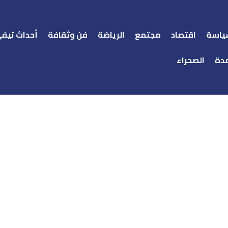
ياسة
اقتصاد
مجتمع
الرياضة
فن وثقافة
أحداث تيف
دة
الصحراء