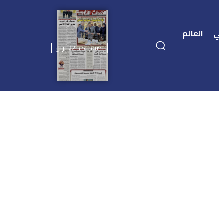
ي
العالم
تصفح عدد 22 أبريل