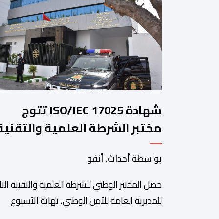
شهادة ISO/IEC 17025 تتوج
مختبر الشرطة العلمية والتقنية
للأمن الوطني في مختلف الخبرا
بواسطة أحداث. أنفو
الجنائية
حصل المختبر الوطني للشرطة العلمية والتقنية التا
للمديرية العامة للأمن الوطني، نهاية الأسبوع
المنصرم، على شهادة الاعتماد والمطابقة والجو