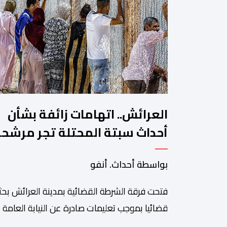
العرائش.. اتهامات زائفة بشأن
أحداث سبتة المحتلة تجر مرشح
للهجرة غير النظامية إلى القضاء
بواسطة أحداث. أنفو
فتحت فرقة الشرطة القضائية بمدينة العرائش بحثا
قضائيا بموجب تعليمات صادرة عن النيابة العامة
المختصة، وذلك على خلفية تصريحات واتهامات