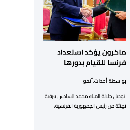
عمر بولا إسكوبار. وبهذه المناسبة، أكد
السيد […]
ماكرون يؤكد استعداد
فرنسا للقيام بدورها
الكامل في ملف الصحراء
بواسطة أحداث.أنفو
توصل جلالة الملك محمد السادس ببرقية
تهنئة من رئيس الجمهورية الفرنسية،
إيمانويل ماكرون، وذلك بمناسبة الذكرى
السابعة والعشرين لتربعه على العرش،