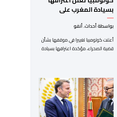
كولومبيا تعلن اعترافها
بسيادة المغرب على
صحرائه
بواسطة أحداث. أنفو
أعلنت كولومبيا تغييرا في موقفها بشأن
قضية الصحراء، مؤكدة اعترافها بسيادة
المملكة المغربية على أقاليمها الجنوبية.
وتم الإعلان عن هذا الموقف الجديد،
أمس الجمعة، خلال لقاء بين وزير الشؤون
الخارجية والتعاون الافريقي والمغاربة
المقيمين بالخارج، ناصر بوريطة، ونائب
رئيس جمهورية كولومبيا، خوسيه مانويل
ريستريبو، بحضور وزير العلاقات الخارجية