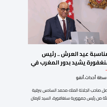
ناسبة عيد العرش .. رئيس
غفورة يشيد بدور المغرب في
جيع الحوار بين الأديان
سطة أحداث.أنفو
ل صاحب الجلالة الملك محمد السادس ببرقية
ئة من رئيس جمهورية سنغافورة، السيد ثارمان
موغاراتنام، وذلك بمناسبة الذكرى السابعة