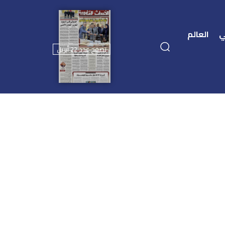
ي
العالم
تصفح عدد 22 أبريل