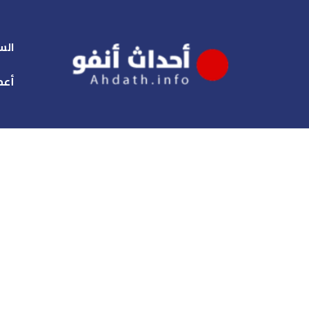
الس
أعم