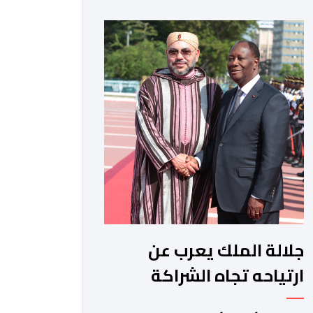
حيث أعرب فيها عن تمنياته لجلالة الملك
بالصحة والسعادة والتوفيق، مجددا
التعبير لجلالته عن مشاعر الصداقة
العميقة والمتينة التي تكنها فرنسا
وشعبها للمغرب وللشعب المغربي. وقال
الرئيس الفرنسي “لا يساورني أي شك في
أن […]
جلالة الملك يعرب عن
ارتياحه تجاه الشراكة
الاستراتيجية بين المغرب