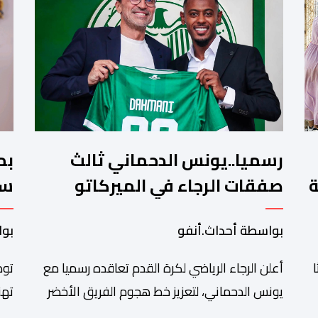
رسميا..يونس الدحماني ثالث
بم
ة
صفقات الرجاء في الميركاتو
سن
الصيفي
تش
بواسطة أحداث.أنفو
بوا
أعلن الرجاء الرياضي لكرة القدم تعاقده رسميا مع
توص
يونس الدحماني، لتعزيز خط هجوم الفريق الأخضر
تهن
خلال فترة الانتقالات الصيفية الحالية. ​ويمتد العقد
شان