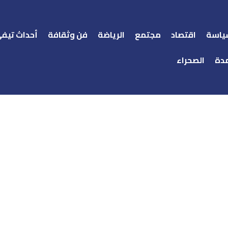
ياسة
اقتصاد
مجتمع
الرياضة
فن وثقافة
أحداث تيف
دة
الصحراء