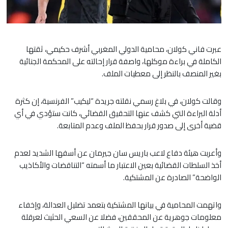
عبرت فاني كولان، محامية الدولي المغربي أشرف حكيمي، ثقتها
الكاملة في براءة موكلها، واصفة قرار إحالته على المحكمة الجنائية
بغير المنصف بالنظر إلى معطيات الملف.
​وقالت كولان، في بلاغ رسمي نقلته جريدة “ليكيب” الفرنسية، إن كثرة
أدلة البراءة التي كشف عنها التحقيق القضائي، كانت ستؤدي في أي
قضية أخرى إلى صدور قرار بحفظ الملف وعدم المتابعة.
​وأعربت هيئة دفاع لاعب باريس سان جيرمان عن أسفها الشديد لعدم
أخذ السلطات القضائية بعين الاعتبار ما أسمته “التناقضات والأكاذيب
الواضحة” الصادرة عن المشتكية.
​واتهمت المحامية في بيانها المشتكية بتعمد تضليل العدالة، وإخفاء
معلومات جوهرية عن المحققين، فضلا عن السعي الحثيث لعرقلة