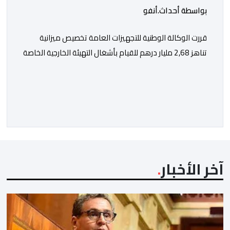
بواسطة أحداث.أنفو
قررت الوكالة الوطنية للتجهيزات العامة تخصيص ميزانية
تناهز 2,68 مليار درهم للقيام بأشغال التهيئة الخارجية الخاصة
بملعب الحسن الثاني الكبير الذي سيتسع لـ115 ألف متفرج،
بهدف تجهيزه وفق أعلى المعايير العالمية قبل انطلاق
نهائيات كأس العالم 2030. ​وكشف مصدر مطلع أن هذا
الغلاف المالي يندرج في إطار الحصة رقم 7 من القائمة
الإجمالية لطلبات العروض […]
آخر الأخبار