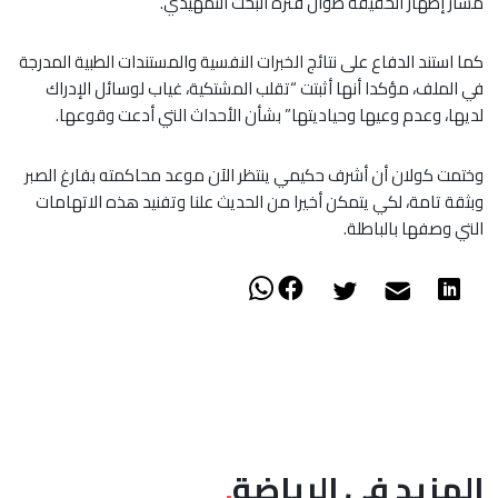
مسار إظهار الحقيقة طوال فترة البحث التمهيدي.
​كما استند الدفاع على نتائج الخبرات النفسية والمستندات الطبية المدرجة
في الملف، مؤكدا أنها أثبتت “تقلب المشتكية، غياب لوسائل الإدراك
لديها، وعدم وعيها وحياديتها” بشأن الأحداث التي أدعت وقوعها.
​وختمت كولان أن أشرف حكيمي ينتظر الآن موعد محاكمته بفارغ الصبر
وبثقة تامة، لكي يتمكن أخيرا من الحديث علنا وتفنيد هذه الاتهامات
التي وصفها بالباطلة.
المزيد في الرياضة