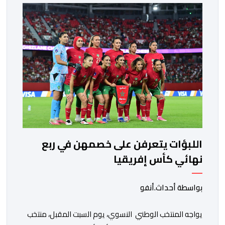
المجتمعون دعمهم الكامل للرئيس إنفانتينو باعتباره
المسؤول الوحيد المباشر والمنتخب من قِبل 211 اتحادا […]
اللبؤات يتعرفن على خصمهن في ربع
نهائي كأس إفريقيا
بواسطة أحداث.أنفو
يواجه المنتخب الوطني النسوي، يوم السبت المقبل، منتخب