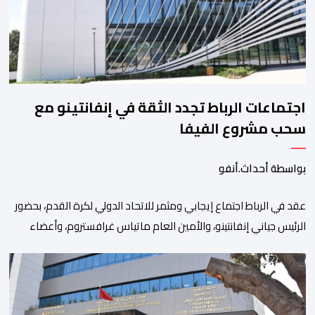
اجتماعات الرباط تجدد الثقة في إنفانتينو مع
سحب مشروع الفيفا
بواسطة أحداث.أنفو
عقد في الرباط اجتماع إيجابي ومثمر للاتحاد الدولي لكرة القدم، بحضور
الرئيس جياني إنفانتينو، والأمين العام ماتياس غرافستروم، وأعضاء
مجلس إدارة الفيفا، لمناقشة التطورات الأخيرة وضمان تطوير آليات
العمل الداخلي. ​وشهد اللقاء تجديد الثقة المتبادلة بين القيادة التنفيذية
للاتحاد، حيث أكد المجتمعون دعمهم الكامل للرئيس إنفانتينو باعتباره
المسؤول الوحيد المباشر والمنتخب من قِبل 211 اتحادا […]