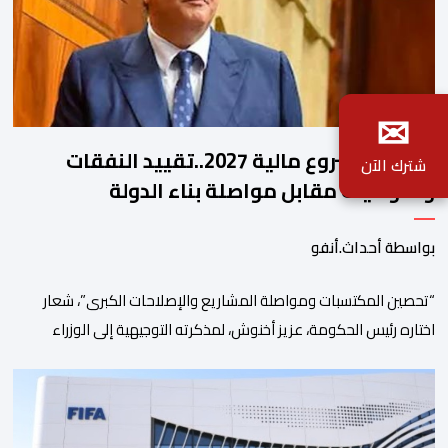
✉
ملامح مشروع مالية 2027..تقييد النفقات
شترك الآن
والتوظيف مقابل مواصلة بناء الدولة
الاجتماعية والاستثمار
بواسطة أحداث.أنفو
“تحصين المكتسبات ومواصلة المشاريع والإصلاحات الكبرى”، شعار
اختاره رئيس الحكومة، عزيز أخنوش، لمذكرته التوجيهية إلى الوزراء
وكتاب الدولة بخصوص إعداد مشروع قانون مالية 2027 أي آخر
مشروع من نوعه في ظل ولايته الحكومية. هذه الرسالة التأطيرية
ارتكزت على 4 أولويات، كما حملت ألحت على ضرورة عقلنة نفقات
التسيير، بل وتقييد التوظيف إلا في حالة الضرورة. […]