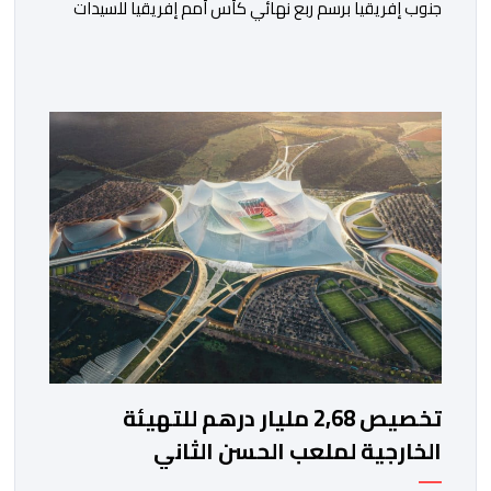
جنوب إفريقيا برسم ربع نهائي كأس أمم إفريقيا للسيدات
“المغرب 2026”. وستجرى المباراة على أرضية ملعب مولاي
الحسن بمدينة الرباط، انطلاقا من الساعة التاسعة ليلا. وكانت
لبؤات الأطلس قد تأهلن إلى الدور ربع النهائي بعد تصدرهن
المجموعة الأولى برصيد سبع نقاط، حصدنها من انتصارين
وتعادل، فيما بلغ […]
تخصيص 2,68 مليار درهم للتهيئة
الخارجية لملعب الحسن الثاني