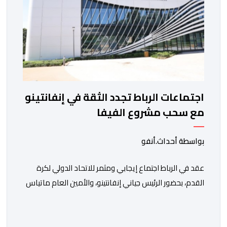
اجتماعات الرباط تجدد الثقة في إنفانتينو
مع سحب مشروع الفيفا
بواسطة أحداث.أنفو
عقد في الرباط اجتماع إيجابي ومثمر للاتحاد الدولي لكرة
القدم، بحضور الرئيس جياني إنفانتينو، والأمين العام ماتياس
غرافستروم، وأعضاء مجلس إدارة الفيفا، لمناقشة التطورات
الأخيرة وضمان تطوير آليات العمل الداخلي. ​وشهد اللقاء
تجديد الثقة المتبادلة بين القيادة التنفيذية للاتحاد، حيث أكد