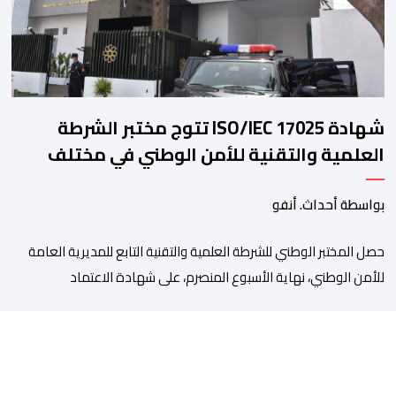
شهادة ISO/IEC 17025 تتوج مختبر الشرطة
العلمية والتقنية للأمن الوطني في مختلف
الخبرات الجنائية
بواسطة أحداث. أنفو
حصل المختبر الوطني للشرطة العلمية والتقنية التابع للمديرية العامة
للأمن الوطني، نهاية الأسبوع المنصرم، على شهادة الاعتماد
والمطابقة والجودة بالمعيار الدولي “ISO/CEI 17025″، وذلك في
مختلف التخصصات والخبرات الشرعية، بما فيها فروع البيولوجيا والكيمياء،
وتدقيق وفحص الوثائق، والحرائق والمتفجرات، وكذا الآثار الرقمية
والمخدرات والمواد السمومية.وكانت المنظمة الأمريكية للاعتماد