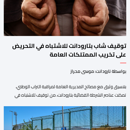
المؤدية إلى الفنيدق، حيث جرى تعزيز الدوريات وإقامة […]
توقيف شاب بتارودانت للاشتباه في التحريض
على تخريب الممتلكات العامة
بواسطة تارودانت: موسى محراز
بتنسيق وثيق مع مصالح المديرية العامة لمراقبة التراب الوطني،
تمكنت عناصر الشرطة القضائية بتارودانت، من توقيف للاشتباه في
تورطه في أفعال مرتبطة بالدعوة إلى ارتكاب أعمال تخريبية واستهداف
ممتلكات الدولة، وذلك على خلفية دعوات للاحتجاج جرى تداولها عبر
مواقع التواصل الاجتماعي تحت اسم ما بات يعرف بـ” Genz212
“.وبحسب المعطيات المتوفرة، جاء توقيف المعني بالأمر […]