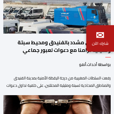
✉
تأهب أمني مشدد بالفنيدق ومحيط سبتة
شترك الآن
ومليلية تزامنا مع دعوات لعبور جماعي
بواسطة أحداث.أنفو
رفعت السلطات المغربية من درجة اليقظة الأمنية بمدينة الفنيدق
والمناطق المحاذية لسبتة ومليلية المحتلتين، على خلفية تداول دعوات
عبر منصات التواصل الاجتماعي تحث على تنفيذ محاولة جماعية جديدة
للوصول إلى المدينتين يوم 15 غشت الجاري. وعرفت المناطق الشمالية
خلال الساعات الأخيرة انتشارا أمنيا مكثفا، خاصة بالمحاور الطرقية