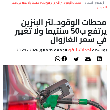
العالم
الرئيسية
|
اقتصاد
|
محطات الوقود..لتر البنزين يرتفع ب50 سنتيما ولا تغيير في سعر
الغازوال
أعمدة
محطات الوقود..لتر البنزين
يرتفع ب50 سنتيما ولا تغيير
الصحراء
في سعر الغازوال
أحداث. أنفو
بواسطة
الجمعة 15 مايو, 2026 - 23:21