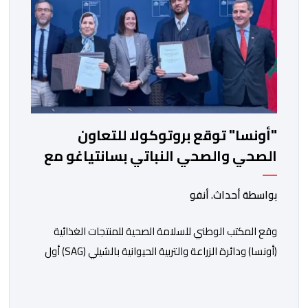
"أونسا" توقع بروتوكولا للتعاون
الصحي والصحي النباتي بسانتياغو مع
دائرة الزراعة وتربية المواشي
بواسطة أحداث. أنفو
وقع المكتب الوطني للسلامة الصحية للمنتجات الغذائية
(أونسا) ودائرة الزراعة والتربية الحيوانية بالشيلي (SAG) أول
أمس الجمعة بسانتياغو، بروتوكولا للتعاون في مجال الحجر
الصحي وحماية الصحة النباتية، والصحة الحيوانية. وسيمكن