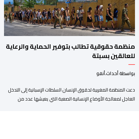
منظمة حقوقية تطالب بتوفير الحماية والرعاية
للعالقين بسبتة
بواسطة أحداث.أنفو
دعت المنظمة المغربية لحقوق الإنسان السلطات الإسبانية إلى التدخل
العاجل لمعالجة الأوضاع الإنسانية الصعبة التي يعيشها عدد من
المواطنين والمواطنات المغاربة العالقين بمدينة سبتة المحتلة، من
بينهم أطفال وقاصرون وقاصرات، في ظل نقص حاد في الغذاء والماء
وغياب المأوى، وما يرافق ذلك من مخاطر على سلامتهم الجسدية
والنفسية. وقالت المنظمة إن عددا من العالقين يعيشون […]