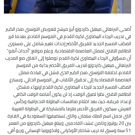
أضحى البرتغالي ميغيل كاردوزو أبرز مرشح لتعويض التونسي منذر الكبير
في تدريب الرجاء البيضاوي لكرة القدم في الموسم القادم، بعدما قرر
المكتب المسير الجديد للفريق الأخضر إحداث تغيير شامل على مستوى
الطاقم التقني لممثل العاصمة الاقتصادية. وعلم موقع “أحداث أنفو”
أن مسؤولي الرجاء البيضاوي لكرة القدم توصلوا إلى اتفاق مع المدرب
البرتغالي ميغيل كاردوزو لتدريب الفريق الأخضر بداية من الموسم
القادم، لخلافة التونسي منذر الكبير الذي فشل في قيادة ممثل
العاصمة الاقتصادية إلى تحقيق الألقاب في الموسم الحالي. ويسارع
المكتب المسير الجديد للرجاء البيضاوي لكرة القدم لإنهاء مشكل
الطاقم التقني نظرا لضيق الوقت، إذ لن يكون أمامه الوقت الكافي
لإعداد فريقه، حيث بعد اختتام منافسات البطولة الاحترافية وكأس
العرش، سيكون الفريق الأحمر ملزما بالمشاركة في البطولة العربية
التي تحمل اسم الملك سلمان، والتي تستضيفها السعودية في الفترة
بين 20 يوليوز وثامن غشت القادمين. ويبلغ ميغيل كاردوزو من العمر
51 سنة وسبق له تريب شاختار الأوكراني ولاكورونيا الإسباني وريو أفي