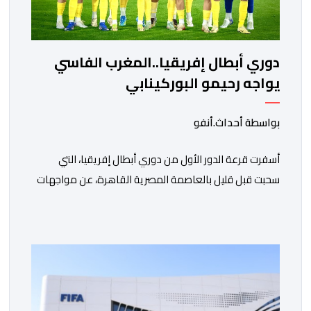
دوري أبطال إفريقيا..المغرب الفاسي
يواجه رحيمو البوركينابي
بواسطة أحداث.أنفو
أسفرت قرعة الدور الأول من دوري أبطال إفريقيا، التي
سحبت قبل قليل بالعاصمة المصرية القاهرة، عن مواجهات
متوازنة لممثلي كرة القدم المغربية، نهضة بركان والمغرب
الفاسي، في مستهل مشوارهما القاري. ​وسيكون نادي
نهضة بركان على موعد في هذا الدور مع الفائز من المباراة
التي تجمع بين ستار سبورت السييراليوني ونادي المدينة
الغامبي، حيث يطمح الفريق […]