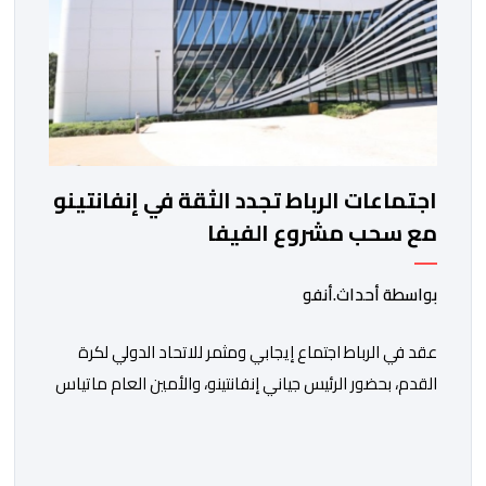
اجتماعات الرباط تجدد الثقة في إنفانتينو
مع سحب مشروع الفيفا
بواسطة أحداث.أنفو
عقد في الرباط اجتماع إيجابي ومثمر للاتحاد الدولي لكرة
القدم، بحضور الرئيس جياني إنفانتينو، والأمين العام ماتياس
غرافستروم، وأعضاء مجلس إدارة الفيفا، لمناقشة التطورات
الأخيرة وضمان تطوير آليات العمل الداخلي. ​وشهد اللقاء
تجديد الثقة المتبادلة بين القيادة التنفيذية للاتحاد، حيث أكد