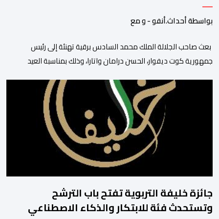
بواسطة أحداث.أنفو - و مع
بعث صاحب الجلالة الملك محمد السادس برقية تهنئة إلى رئيس
جمهورية كوت ديفوار، الحسن درامان واتارا، وذلك بمناسبة العيد
الوطني لبلاده. وأعرب جلالة الملك، في هذه البرقية، عن تهانئه الحارة
للسيد واتارا، مقرونة بأصدق متمنيات جلالته بموصول التقدم والازدهار
للشعب الإيفواري. ومما جاء في برقية جلالة الملك “لقد تمكنت
المملكة المغربية وجمهورية كوت ديفوار، بحكم […]
جائزة خليفة التربوية تفتح باب الترشح
وتستحدث فئة للابتكار والذكاء الاصطناعي