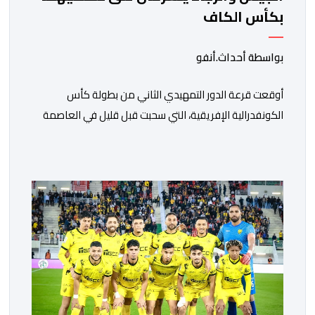
بكأس الكاف
بواسطة أحداث.أنفو
أوقعت قرعة الدور التمهيدي الثاني من بطولة كأس
الكونفدرالية الإفريقية، التي سحبت قبل قليل في العاصمة
المصرية القاهرة، ممثلي كرة القدم المغربية الرجاء الرياضي
والجيش الملكي في مواجهات مرتقبة أمام أندية غرب
ووسط القارة. ​وسيكون نادي الرجاء الرياضي على موعد مع
مواجهة المتأهل من المباراة التي تجمع بين إيل كانيمي
واريورز النيجيري ونادي أوديب ممثل […]