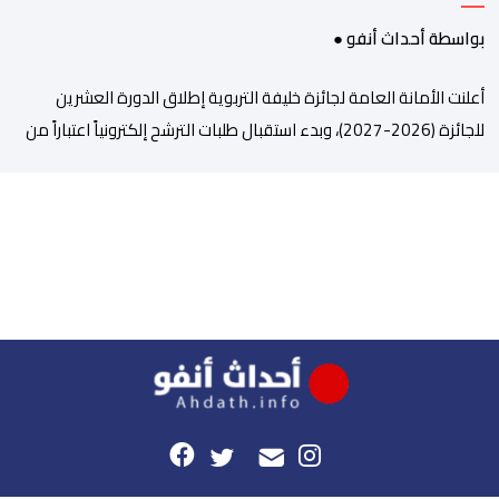
بواسطة أحداث أنفو ●
أعلنت الأمانة العامة لجائزة خليفة التربوية إطلاق الدورة العشرين
للجائزة (2026-2027)، وبدء استقبال طلبات الترشح إلكترونياً اعتباراً من
اليوم وحتى 31 دجنبر 2026. وقال بلاغ صحافي إن هذه الدوة تكتسب
أهمية خاصة لتزامنها مع مرور عشرين عاماً على انطلاق الجائزة،
وتشهد للمرة الأولى استحداث فئة “الابتكار والذكاء الاصطناعي في
التعليم”، إلى جانب طرح 10 مجالات […]