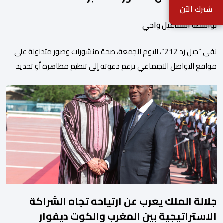
شترك الآن
بواسطة اسماعيل واحي
نفى “جيل زد 212”، اليوم الجمعة، صحة منشورات وصور متداولة على
مواقع التواصل الاجتماعي تزعم دعوته إلى تنظيم مظاهرة أو تحديد
موعد للنزول إلى الشارع، مؤكداً أنها “مفبركة” ولا تمت بصلة إلى
القنوات الرسمية للمجموعة. وقال “جيل زد 212”، في بلاغ توضيحي، إنه
لم يصدر عن إدارته أو عن السيرفر الرسمي أي إعلان أو تنسيق […]
جلالة الملك يعرب عن ارتياحه تجاه الشراكة
الاستراتيجية بين المغرب والكوت ديفوار