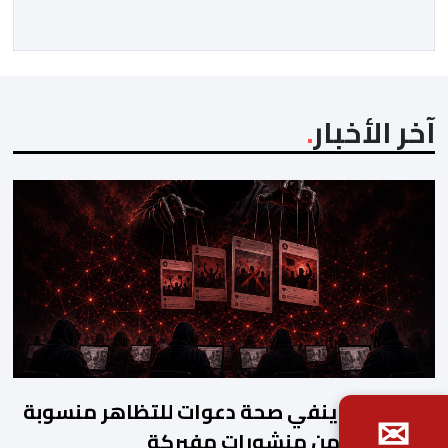
المجتمعون دعمهم الكامل للرئيس إنفانتينو باعتباره
المسؤول الوحيد المباشر والمنتخب من قِبل 211 اتحادا […]
آخر الأخبار
جيل زد 212 ينفي صحة دعوات للتظاهر منسوبة
✉
إليه ويحذر من منشورات مفبركة