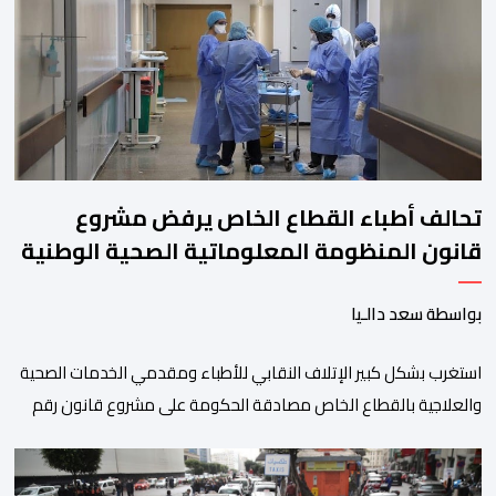
وبسيط، متحكما في الجمل الموسيقية والانتقالات الجميلة..استطاع
الفنانان طارق بطمة ونوال بوسنيني أن يعطيا روحا فريدة لهذه
الاغنية,بفضل أدا […]
تحالف أطباء القطاع الخاص يرفض مشروع
قانون المنظومة المعلوماتية الصحية الوطنية
المندمجة
بواسطة سعد دالـيا
استغرب بشكل كبير الإتلاف النقابي للأطباء ومقدمي الخدمات الصحية
والعلاجية بالقطاع الخاص مصادقة الحكومة على مشروع قانون رقم
052.26 المتعلق بالمنظومة المعلوماتية الصحية الوطنية المندمجة،
والذي اعتبره الائتلاف جاء في غياب تام للمقاربة التشاركية وعدم أخذ