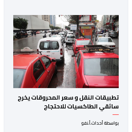
بالمنظومة المعلوماتية الصحية الوطنية المندمجة، والذي
اعتبره الائتلاف جاء في غياب تام للمقاربة التشاركية وعدم
أخذ رأي وملاحظات التمثيليات المهنية للأطباء ومقدمي
الخدمات العلاجية رغم ما تسنه مقتضيات مشروع القانون
من عقوبات مالية ضدهم وتهدد […]
تطبيقات النقل و سعر المحروقات يخرج
سائقي الطاكسيات للاحتجاج
بواسطة أحداث.أ.نفو