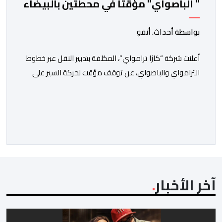
" الباصواي" مؤقتا في محطتين بالبيضاء
بواسطة أحداث. أنفو
أعلنت شركة “كازا ترامواي”، المكلفة بتدبير النقل عبر خطوط
الترامواي والباصواي، عن توقف مؤقت لحركة السير على
مستوى الخط الأول لـ”الباصواي” (BW1)، وذلك خلال الفترة
الممتدة من 1 إلى 15 غشت 2026. وأشارت الشركة، عبر
إشعار رسمي وجهته لمستعملي الخط، أن هذا التوقف
المؤقت يأتي في إطار الأشغال الخاصة بتهيئة مشروع الخط
الكبيير للقطار فائق […]
آخر الأخبار