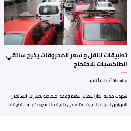
رأي وملاحظات التمثيليات المهنية للأطباء ومقدمي الخدمات العلاجية
رغم ما تسنه مقتضيات مشروع القانون من عقوبات مالية ضدهم
وتهدد […]
تطبيقات النقل و سعر المحروقات يخرج سائقي
الطاكسيات للاحتجاج
بواسطة أحداث.أ.نفو
شهدت مدينة الدار البيضاء، تنظيم وقفة احتجاجية لعشرات السائقين
المهنيين لسيارات الأجرة، وذلك على خلفية ما اعتبروه تهديدا لتطبيقات
النقل، إلى جانب ارتفاع سعر المحروقات. وجدد المحتجون يوم أمس
الخميس 06 غشت، التعبير عن قلقهم حيال تداعيات تطبيقات النقل،
وأسعار المحروقات على استقراهم المهني في ظل غلاء المعيشة،