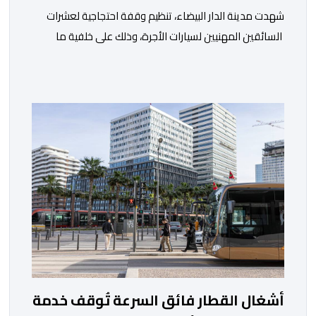
شهدت مدينة الدار البيضاء، تنظيم وقفة احتجاجية لعشرات
السائقين المهنيين لسيارات الأجرة، وذلك على خلفية ما
اعتبروه تهديدا لتطبيقات النقل، إلى جانب ارتفاع سعر
المحروقات. وجدد المحتجون يوم أمس الخميس 06 غشت،
التعبير عن قلقهم حيال تداعيات تطبيقات النقل، وأسعار
المحروقات على استقراهم المهني في ظل غلاء المعيشة،
وتراكم الديون، والالتزامات الأسرية، وإكراهات العمل، ما […]
أشغال القطار فائق السرعة تُوقف خدمة