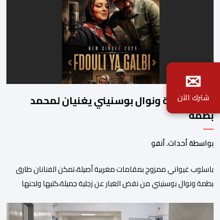
✉
شترك الآن
طارق بطمة ونوال بوسنيني يغنيان لمحمد
بطمة
بواسطة أحداث. أنفو
باسلوب غيواني ممزوج بمقامات مغربية أصيلة،تمكن الفنانان طارق
بطمة ونوال بوسنيني من نفض الغبار عن زجلية جميلة،كتبها ولحنها
المرحوم محمد بطمة ،احد اعمدة مجموعة لمشاهب الشهيرة. الاغنية
بعنوان ” فضولي ياقلبي” ،قام بتوزيعها اسامة باهي،باسلوب سلس