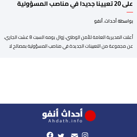
على 20 تعيينا جديدا في مناصب المسؤولية
بمصالح الأمن الوطني
بواسطة أحداث. أنفو
أعلنت المديرية العامة للأمن الوطني، زوال يومه السبت 8 غشت الجاري،
عن مجموعة من التعيينات الجديدة في مناصب المسؤولية بمصالح لا
ممركزة للأمن الوطني بمدن الناظور ومراكش وأكادير وتيكيوين
والعروي وأسفي ووجدة والعيون والدار البيضاء وبني ملال وابن جرير
وطنجة وأصيلة، وذلك في إطار دينامية داخلية تهدف لضخ دماء جديدة
والاستعانة بكفاءات أمنية شابة ومتمرسة، […]