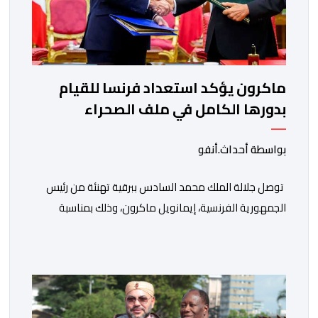
ماكرون يؤكد استعداد فرنسا للقيام
بدورها الكامل في ملف الصحراء
بواسطة أحداث.أنفو
توصل جلالة الملك محمد السادس ببرقية تهنئة من رئيس
الجمهورية الفرنسية، إيمانويل ماكرون، وذلك بمناسبة
الذكرى السابعة والعشرين لتربعه على العرش، حيث أعرب
فيها عن تمنياته لجلالة الملك بالصحة والسعادة والتوفيق،
مجددا التعبير لجلالته عن مشاعر الصداقة العميقة والمتينة
التي تكنها فرنسا وشعبها للمغرب وللشعب المغربي. وقال
الرئيس الفرنسي “لا يساورني أي شك في أن […]