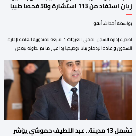
زيان استفاد من 113 استشارة و50 فحصا طبيا
بواسطة أحداث. أنفو
اصدرت إدارة السجن المحلي العرجات 1 التابعة للمندوبية العامة لإدارة
السجون وإعادة الإدماج بيانا توضيحيا ردا على ما تم تداوله ببعض
الجرائد والمواقع الالكترونية بخصوص الوضعية الصحية للسجين محمد
زيان، المعتقل بالمؤسسة ذاتها، وذلك لتنوير الرأي العام بالحقائق
والمعطيات الدقيقة.واوضحت إدارة المؤسسة السجنية أن المعني
بالأمر يستفيد منذ إيداعه من تتبع طبي منتظم ومستمر وفقا […]
تشمل 13 مدينة.. عبد اللطيف حموشي يؤشر