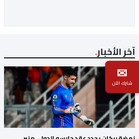
متمنيات جلالته بموصول التقدم والازدهار للشعب الإيفواري.
ومما جاء في برقية جلالة الملك “لقد تمكنت المملكة
المغربية وجمهورية كوت ديفوار، بحكم […]
آخر الأخبار
✉
شترك الآن
نهضة بركان يجدد عقد حارسه الدولي منير