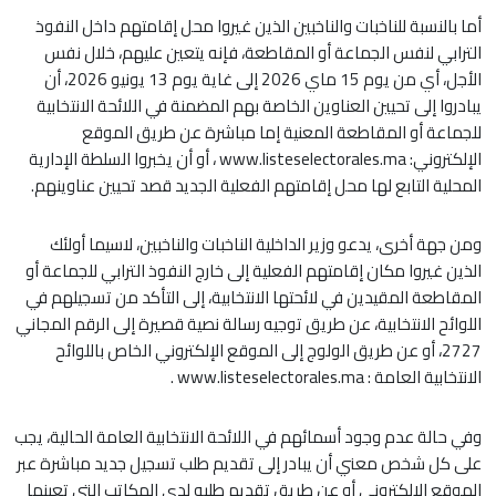
أما بالنسبة للناخبات والناخبين الذين غيروا محل إقامتهم داخل النفوذ
الترابي لنفس الجماعة أو المقاطعة، فإنه يتعين عليهم، خلال نفس
الأجل، أي من يوم 15 ماي 2026 إلى غاية يوم 13 يونيو 2026، أن
يبادروا إلى تحيين العناوين الخاصة بهم المضمنة في اللائحة الانتخابية
للجماعة أو المقاطعة المعنية إما مباشرة عن طريق الموقع
الإلكتروني: www.listeselectorales.ma ، أو أن يخبروا السلطة الإدارية
المحلية التابع لها محل إقامتهم الفعلية الجديد قصد تحيين عناوينهم.
ومن جهة أخرى، يدعو وزير الداخلية الناخبات والناخبين، لاسيما أولئك
الذين غيروا مكان إقامتهم الفعلية إلى خارج النفوذ الترابي للجماعة أو
المقاطعة المقيدين في لائحتها الانتخابية، إلى التأكد من تسجيلهم في
اللوائح الانتخابية، عن طريق توجيه رسالة نصية قصيرة إلى الرقم المجاني
2727، أو عن طريق الولوج إلى الموقع الإلكتروني الخاص باللوائح
الانتخابية العامة : www.listeselectorales.ma .
وفي حالة عدم وجود أسمائهم في اللائحة الانتخابية العامة الحالية، يجب
على كل شخص معني أن يبادر إلى تقديم طلب تسجيل جديد مباشرة عبر
الموقع الإلكتروني أو عن طريق تقديم طلبه لدى المكاتب التي تعينها