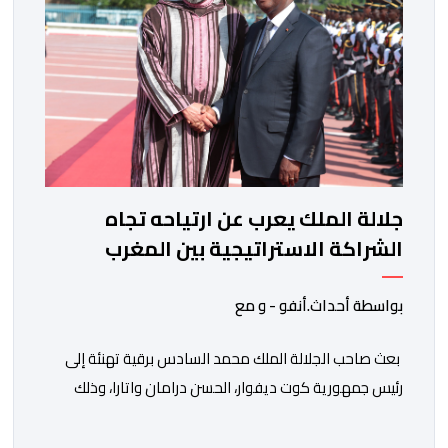
جلالة الملك يعرب عن ارتياحه تجاه
الشراكة الاستراتيجية بين المغرب
والكوت ديفوار
بواسطة أحداث.أنفو - و مع
بعث صاحب الجلالة الملك محمد السادس برقية تهنئة إلى
رئيس جمهورية كوت ديفوار، الحسن درامان واتارا، وذلك
بمناسبة العيد الوطني لبلاده. وأعرب جلالة الملك، في هذه
البرقية، عن تهانئه الحارة للسيد واتارا، مقرونة بأصدق