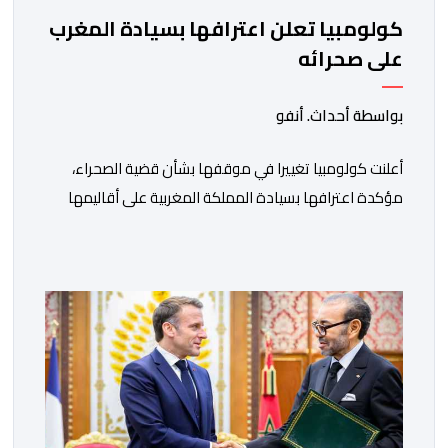
كولومبيا تعلن اعترافها بسيادة المغرب
على صحرائه
بواسطة أحداث. أنفو
أعلنت كولومبيا تغييرا في موقفها بشأن قضية الصحراء،
مؤكدة اعترافها بسيادة المملكة المغربية على أقاليمها
الجنوبية. وتم الإعلان عن هذا الموقف الجديد، أمس
الجمعة، خلال لقاء بين وزير الشؤون الخارجية والتعاون
الافريقي والمغاربة المقيمين بالخارج، ناصر بوريطة، ونائب
رئيس جمهورية كولومبيا، خوسيه مانويل ريستريبو، بحضور
وزير العلاقات الخارجية عمر بولا إسكوبار. وبهذه المناسبة،
أكد السيد […]