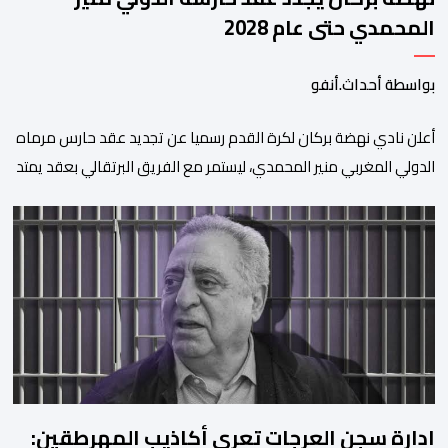
المحمدي حتى عام 2028
بواسطة أحداث.أنفو
​أعلن نادي نهضة بركان لكرة القدم رسميا عن تجديد عقد حارس مرماه
الدولي المغربي منير المحمدي، ليستمر مع الفريق البرتقالي بعقد يمتد
حتى صيف عام 2028. ​وجاء هذا الإعلان عبر الحسابات الرسمية للنادي
على منصات التواصل الاجتماعي، مصحوبا بعبارة “الرحلة مستمرة”، في
إشارة إلى رغبة الإدارة في الحفاظ على ركائز الفريق والتعزيز من
استقراره الفني […]
ادارة سجن العرجات تعري أكاذيب المهرطقين: