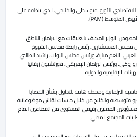
ى الاقتصادي الأورو-متوسطي والخليجي، الذي ينظمه على
 المتوسط (PAM).
لخصوص، الوزير المكلف بالعلاقات مع البرلمان الناطق
 مجلس المستشارين، رئيس رابطة مجالس الشيوخ
لعربي، النعم ميارة، ورئيس مجلس النواب، راشيد الطالبي
و روكي، ورئيس البرلمان الإفريقي، فورتشيون زيفانيا
يئات الإقليمية والدولية.
سية البرلمانية ومحطة هامة للتداول بشأن القضايا
 الأورو متوسطية والخليج من خلال جلسات نقاش موضوعاتية
ون من 31 بلدا إلى جانب المسؤولين المعنيين رفيعي المستوى من القطاعين العام
اليات المجتمع المدني.
 الاقتصادي في ظل التحديات غير المسبوقة التي