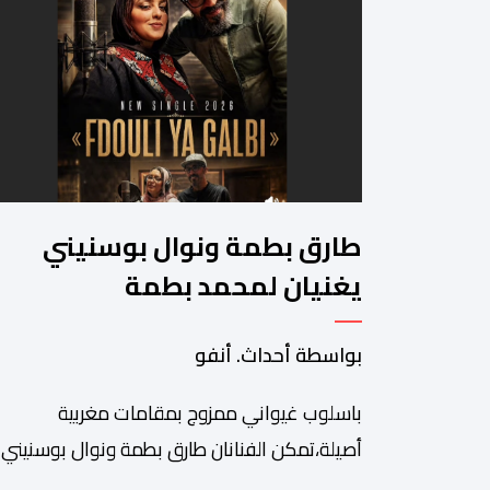
طارق بطمة ونوال بوسنيني
يغنيان لمحمد بطمة
بواسطة أحداث. أنفو
باسلوب غيواني ممزوج بمقامات مغربية
أصيلة،تمكن الفنانان طارق بطمة ونوال بوسنيني
من نفض الغبار عن زجلية جميلة،كتبها ولحنها