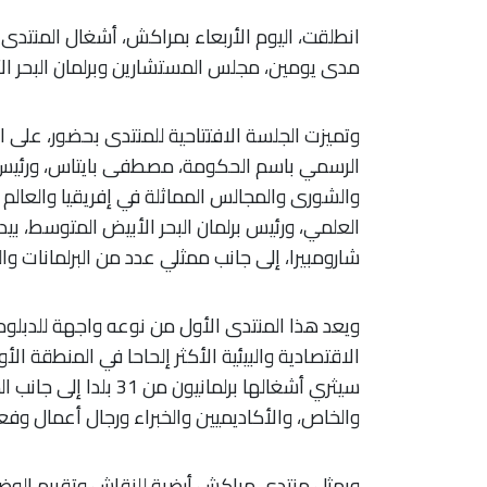
انطلقت، اليوم الأربعاء بمراكش، أشغال المنتد
مدى يومين، مجلس المستشارين وبرلمان البحر الأبيض
وتميزت الجلسة الافتتاحية للمنتدى بحضور، على ا
الرسمي باسم الحكومة، مصطفى بايتاس، ورئيس
والشورى والمجالس المماثلة في إفريقيا والعالم ا
العلمي، ورئيس برلمان البحر الأبيض المتوسط، بيدر
شارومبيرا، إلى جانب ممثلي عدد من البرلمانات واله
ويعد هذا المنتدى الأول من نوعه واجهة للدبلوما
الاقتصادية والبيئية الأكثر إلحاحا في المنطقة
سيثري أشغالها برلماني
والخاص، والأكاديميين والخبراء ورجال أعمال وفع
ويمثل منتدى مراكش أرضية للنقاش وتقييم الوضع