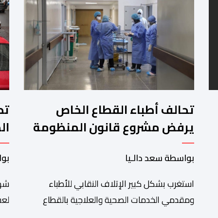
تحالف أطباء القطاع الخاص
تط
يرفض مشروع قانون المنظومة
ال
المعلوماتية الصحية الوطنية
ال
بواسطة سعد دالـيا
بوا
المندمجة
استغرب بشكل كبير الإتلاف النقابي للأطباء
شهد
ومقدمي الخدمات الصحية والعلاجية بالقطاع
لعش
الخاص مصادقة الحكومة على مشروع قانون رقم
على