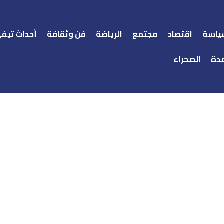
ياسة
اقتصاد
مجتمع
الرياضة
فن وثقافة
أحداث تيف
دة
الصحراء