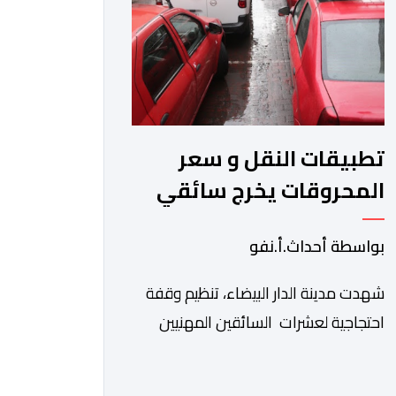
العلاجية رغم ما تسنه مقتضيات مشروع
القانون من عقوبات مالية ضدهم وتهدد
[…]
تطبيقات النقل و سعر
المحروقات يخرج سائقي
الطاكسيات للاحتجاج
بواسطة أحداث.أ.نفو
شهدت مدينة الدار البيضاء، تنظيم وقفة
احتجاجية لعشرات السائقين المهنيين
لسيارات الأجرة، وذلك على خلفية ما
اعتبروه تهديدا لتطبيقات النقل، إلى جانب