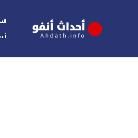
الس
أعم