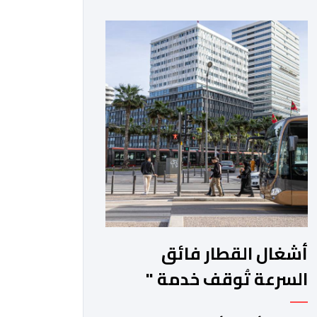
ارتفاع سعر المحروقات. وجدد المحتجون
يوم أمس الخميس 06 غشت، التعبير عن
قلقهم حيال تداعيات تطبيقات النقل،
وأسعار المحروقات على استقراهم
المهني في ظل غلاء المعيشة، وتراكم
الديون، والالتزامات الأسرية، وإكراهات
العمل، ما […]
أشغال القطار فائق
السرعة تُوقف خدمة "
الباصواي" مؤقتا في