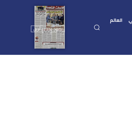
ي
العالم
تصفح عدد 22 أبريل