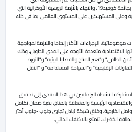
تواجهها المنطقة، من الركود المالي الكبير، مرورا بجائحة كوفيد19، وانتهاء بالأزمة الروسية الأوكرانية التي
اجية وعلى المستهلكين على المستوى العالمي بما في ذلك
 موضوعاتية، الإجراءات الأكثر إلحاحا واللازمة لمواجهة
اتها الاقتصادية متعددة الأوجه على المدى الطويل، وذلك
ن الطاقي” و”تغير المناخ والقضايا البيئية” و”الثورة
التفاوتات الإقليمية” و”السياحة المستدامة” و “النقل
مشاركة النشطة للبرلمانيين في هذا المنتدى إلى تحقيق
اقتصادية الرئيسية والمتعلقة بالمناخ، بغية ضمان تكامل
وامل الخارجية، وخلق شبكة تبادل تجاري جنوب -جنوب أكثر
اقة الخضراء، تتمتع بالاكتفاء الذاتي.