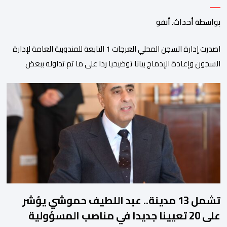
بواسطة أحداث. أنفو
اصدرت إدارة السجن المحلي العرجات 1 التابعة للمندوبية العامة لإدارة
السجون وإعادة الإدماج بيانا توضيحيا ردا على ما تم تداوله ببعض
الجرائد والمواقع الالكترونية بخصوص الوضعية الصحية للسجين محمد
زيان، المعتقل بالمؤسسة ذاتها، وذلك لتنوير الرأي العام بالحقائق
والمعطيات الدقيقة.واوضحت إدارة المؤسسة السجنية أن المعني
بالأمر يستفيد منذ إيداعه من تتبع طبي منتظم ومستمر وفقا […]
تشمل 13 مدينة.. عبد اللطيف حموشي يؤشر
على 20 تعيينا جديدا في مناصب المسؤولية