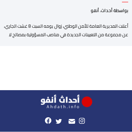
بمصالح الأمن الوطني
بواسطة أحداث. أنفو
أعلنت المديرية العامة للأمن الوطني، زوال يومه السبت 8 غشت الجاري،
عن مجموعة من التعيينات الجديدة في مناصب المسؤولية بمصالح لا
ممركزة للأمن الوطني بمدن الناظور ومراكش وأكادير وتيكيوين
والعروي وأسفي ووجدة والعيون والدار البيضاء وبني ملال وابن جرير
وطنجة وأصيلة، وذلك في إطار دينامية داخلية تهدف لضخ دماء جديدة
والاستعانة بكفاءات أمنية شابة ومتمرسة، […]