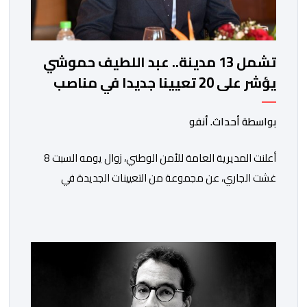
تشمل 13 مدينة.. عبد اللطيف حموشي
يؤشر على 20 تعيينا جديدا في مناصب
المسؤولية بمصالح الأمن الوطني
بواسطة أحداث. أنفو
أعلنت المديرية العامة للأمن الوطني، زوال يومه السبت 8
غشت الجاري، عن مجموعة من التعيينات الجديدة في
مناصب المسؤولية بمصالح لا ممركزة للأمن الوطني بمدن
الناظور ومراكش وأكادير وتيكيوين والعروي وأسفي ووجدة
والعيون والدار البيضاء وبني ملال وابن جرير وطنجة وأصيلة،
وذلك في إطار دينامية داخلية تهدف لضخ دماء جديدة
والاستعانة بكفاءات أمنية شابة ومتمرسة، […]