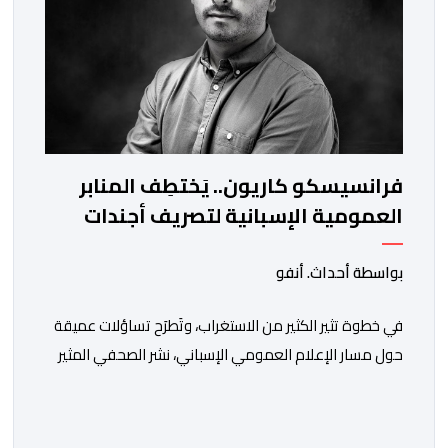
فرانسيسكو كاريون.. يَختطِف المنابر
العمومية الإسبانية لتصريف أجندات
معادية للمغرب
بواسطة أحداث. أنفو
في خطوة تثير الكثير من الاستغراب، وتَطرَح تساؤلات عميقة
حول مسار الإعلام العمومي الإسباني، نشر الصحفي المثير
للجدل فرانسيسكو كاريون مقالاً مطولاً ومتحيزاً على بوابة
مؤسسة الإذاعة والتلفزيون الإسبانية العمومية (RTVE).
المقال الذي حَمَل عنواناً مليئاً بالإيحاءات السلبية: “المغرب،