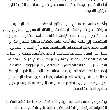
أداء المنتخبين، وهذا ما تم تجسيده من خلال المداخلات القيمة التي
عرفتها الندوة.
وأكد عبد السلام نعناني، الرئيس الأول لمحكمة الاستئناف الإدارية
بمراكش، من خلال كلمته الإفتتاحية، أن النظام الدستوري المغربي أرسى
مبدأ التدبير الحر للجماعات الترابية، باعتباره أحد أهم مرتكزات اللامركزية
المتقدمة، إلى جانب إقرار آليات رقابية وقضائية فعالة، لضمان احترام
المشروعية وربط المسؤولية بالمحاسبة، مضيفا أن المشرع المغربي
عمل على إرساء منظومة متكاملة للرقابة والتأديب، تهدف إلى حماية
المرفق العمومي، وضمان حسن تدبير المال العام، من خلال تحقيق
التوازن بين استقلالية المجالس المنتخبة في تدبير شؤونها المحلية، و
إخضاعها للمساءلة القانونية والقضائية عند الإخلال بالواجبات أو ارتكاب
مخالفات تمس قواعد التدبير السليم، وهنا يبرز دور للقضاء الإداري في
تكريس هذا التوازن، عبر اجتهاداته الرامية إلى حماية الشرعية وتعزيز
مبادئ الحكامة الجيدة.
وبخصوص الجلسة العلمية الأولى، فقد تم تخصيصها لمناقشة القضايا
القانونية المرتبطة برقابة المحاكم المالية على منتخبي الجماعات