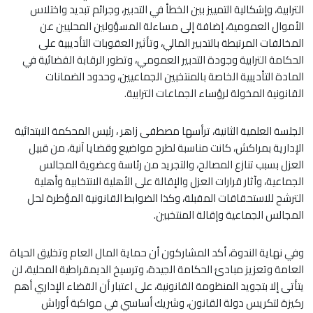
الترابية، وإشكالية التمييز بين الخطأ في التدبير، وجرائم تبديد واختلاس
الأموال العمومية، إضافة إلى مساءلة المسؤولين المحليين عن
المخالفات المرتبطة بالتدبير المالي، وتأثير العقوبات التأديبية على
الحكامة الترابية وجودة التدبير العمومي، وتطور الرقابة القضائية في
المادة التأديبية الخاصة بالمنتخبين الجماعيين، وحدود الضمانات
القانونية المخولة لرؤساء الجماعات الترابية.
الجلسة العلمية الثانية، ترأسها مصطفى زاهر ، رئيس المحكمة الابتدائية
الإدارية بمراكش، كانت مناسبة لطرح مواضيع وقضايا آنية، من قبيل
العزل بسبب تنازع المصالح، والتجريد من رئاسة وعضوية المجالس
الجماعية، وآثار قرارات العزل والإقالة على الأهلية الانتخابية وأهلية
الترشح للاستحقاقات المقبلة، وكذا الضوابط القانونية المؤطرة لحل
المجالس الجماعية وإقالة المنتخبين.
وفي نهاية الندوة، أكد المشاركون أن حماية المال العام وتخليق الحياة
العامة وتعزيز مبادئ الحكامة الجيدة، وترسيخ الديمقراطية المحلية، لن
يتأتى إلا بتجويد المنظومة القانونية، على اعتبار أن القضاء الإداري أهم
ركيزة لتكريس دولة القانون، وشريك أساسي في مواكبة أوراش