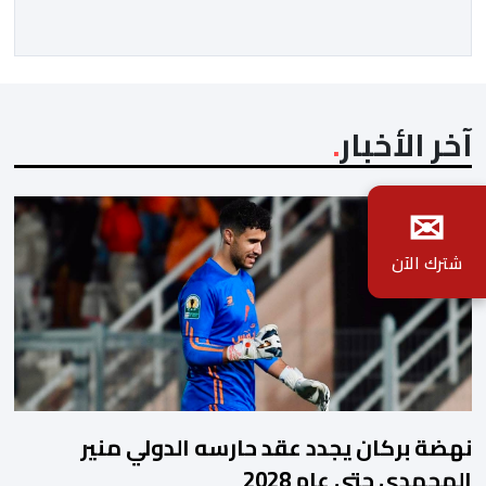
بين غياب محمد السادس، شائعات الانتقال والاضطرابات
الاجتماعية”، يُمثِّل خروجاً غير مألوف عن الخط التحريري
المعتاد […]
آخر الأخبار
✉
شترك الآن
نهضة بركان يجدد عقد حارسه الدولي منير
المحمدي حتى عام 2028