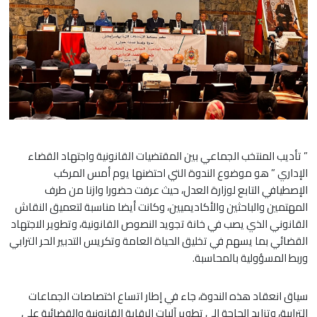
” تأديب المنتخب الجماعي بين المقتضيات القانونية واجتهاد القضاء
الإداري ” هو موضوع الندوة التي احتضنها يوم أمس المركب
الإصطيافي التابع لوزارة العدل، حيث عرفت حضورا وازنا من طرف
المهتمين والباحثين والأكاديميين، وكانت أيضا مناسبة لتعميق النقاش
القانوني الذي يصب في خانة تجويد النصوص القانونية، وتطوير الاجتهاد
القضائي بما يسهم في تخليق الحياة العامة وتكريس التدبير الحر الترابي
وربط المسؤولية بالمحاسبة.
سياق انعقاد هذه الندوة، جاء في إطار اتساع اختصاصات الجماعات
الترابية، وتزايد الحاجة إلى تطوير آليات الرقابة القانونية والقضائية على