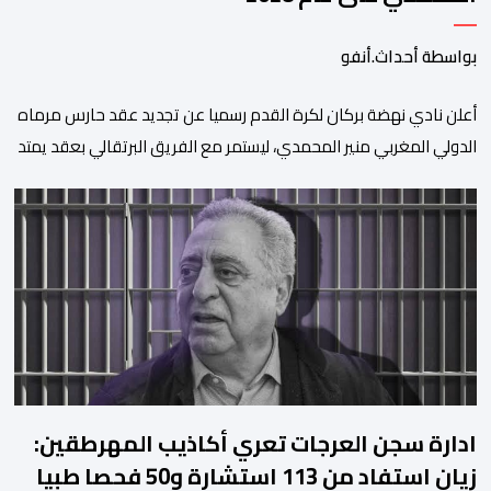
بواسطة أحداث.أنفو
​أعلن نادي نهضة بركان لكرة القدم رسميا عن تجديد عقد حارس مرماه
الدولي المغربي منير المحمدي، ليستمر مع الفريق البرتقالي بعقد يمتد
حتى صيف عام 2028. ​وجاء هذا الإعلان عبر الحسابات الرسمية للنادي
على منصات التواصل الاجتماعي، مصحوبا بعبارة “الرحلة مستمرة”، في
إشارة إلى رغبة الإدارة في الحفاظ على ركائز الفريق والتعزيز من
استقراره الفني […]
ادارة سجن العرجات تعري أكاذيب المهرطقين:
زيان استفاد من 113 استشارة و50 فحصا طبيا