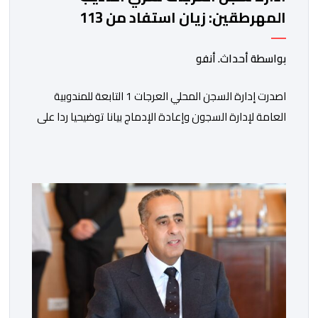
المهرطقين: زيان استفاد من 113
استشارة و50 فحصا طبيا
بواسطة أحداث. أنفو
اصدرت إدارة السجن المحلي العرجات 1 التابعة للمندوبية
العامة لإدارة السجون وإعادة الإدماج بيانا توضيحيا ردا على
ما تم تداوله ببعض الجرائد والمواقع الالكترونية بخصوص
الوضعية الصحية للسجين محمد زيان، المعتقل بالمؤسسة
ذاتها، وذلك لتنوير الرأي العام بالحقائق والمعطيات
الدقيقة.واوضحت إدارة المؤسسة السجنية أن المعني بالأمر
يستفيد منذ إيداعه من تتبع طبي منتظم ومستمر وفقا […]