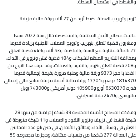
والشطط في استعمال السلطة.
تزوير وتهريب العملة.. ضبط أزيد من 27 ألف ورقة مالية مزيفة
عالجت مصالح الأمن المختلفة والمتخصصة خلال سنة 2022 سبعا
وعشرون قضية تتعلق بتهريب وترويج العملات الأجنبية بزيادة قدرها
27 بالمائة مقارنة مع السنة والماضية، و53 ألف و449 قضية تتعلق
بمخالفة التشريع المنظم للشيكات و184 قضية غش وتزوير في الأداء،
و208 قضية تتعلق بتزوير والنقود والعملات. وقد عرف هذا النوع من
القضايا حجز 9373 ورقة مالية وطنية مزورة بقيمة إجمالية قدرها
1814370 درهم و17701 ورقة مالية أجنبية مزيفة بملبغ مالي إجمالي
قدره 6530370 أورو و105900 دولار أمريكي و743000 روبل
بيلاروسي و2420 جنية استرليني.
وفككت المصالح الأمنية المختصة 39 شبكة إجرامية من بينها 28
شبكة تنشط في تزييف وتزوير النقود والعملات و11 شبكة متورطة في
الغش في وسائل الأداء وبطائق الائتمان، في حين بلغ عدد المحالين
على العدالة 277 شخصا من جنسيات مختلفة، وحجز ما مجموعه 59