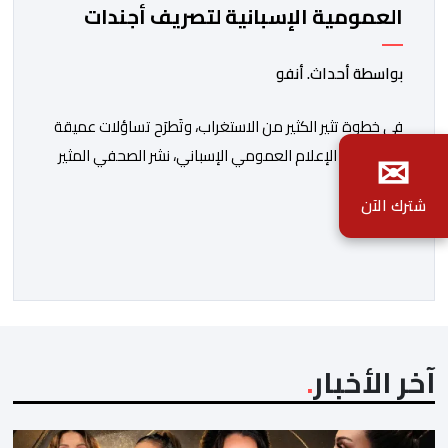
العمومية الإسبانية لتصريف أجندات
معادية للمغرب
بواسطة أحداث. أنفو
في خطوة تثير الكثير من الاستغراب، وتَطرَح تساؤلات عميقة
✉
حول مسار الإعلام العمومي الإسباني، نشر الصحفي المثير
للجدل فرانسيسكو كاريون مقالاً مطولاً ومتحيزاً على بوابة
شترك الآن
مؤسسة الإذاعة والتلفزيون الإسبانية العمومية (RTVE).
المقال الذي حَمَل عنواناً مليئاً بالإيحاءات السلبية: “المغرب،
بين غياب محمد السادس، شائعات الانتقال والاضطرابات
الاجتماعية”، يُمثِّل خروجاً غير مألوف عن الخط التحريري
المعتاد […]
آخر الأخبار