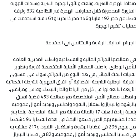
منظما للهجرة السرية. وبلغت وثائق الهجرة السرية وسندات الهوية
المزورة المحجوزة خلال محاولات الهجرة غير النظامية 832 وثيقة
فضلا عن حجز 192 قاربا و156 محركا بحريا و61 ناقلة استخدمت في
عمليات تنظيم الهجرة.
الجرائم المالية.. الرشوة والاختلاس في المقدمة
في معالجتها للجرائم المالية والاقتصادية واصلت المديرية العامة
للأمن الوطني، واصلت المصالح الأمنية المتخصصة تقوية وتطوير
تقنيات البحث الجنائي في هذا النوع من الجرائم، سواء على مستوى
الفرقة الوطنية للشرطة القضائية أو الفرق الجهوية للشرطة القضائية
الأربعة التابعة لها في كل من الرباط والدار البيضاء وفاس ومراكش.
وتمكنت مصالح الأمن المتخصصة مع معالجة 453 قضية تتعلق
بالرشوة والابتزاز واستغلال النفوذ واختلاس وتبديد أموال عمومية
بنسبة زيادة ناهزت 17 بالمائة مقارنة مع السنة المنصرمة، بينما بلغ
عدد المشتبه بهم الذين خضعوا للبحث في هذه القضايا 595 شخصا
من بينهم 296 في قضايا الرشوة واستغلال النفوذ، و217 مشتبه به
في قضايا الاختلاس وتبديد أموال عمومية، و82 في قضايا الابتزاز