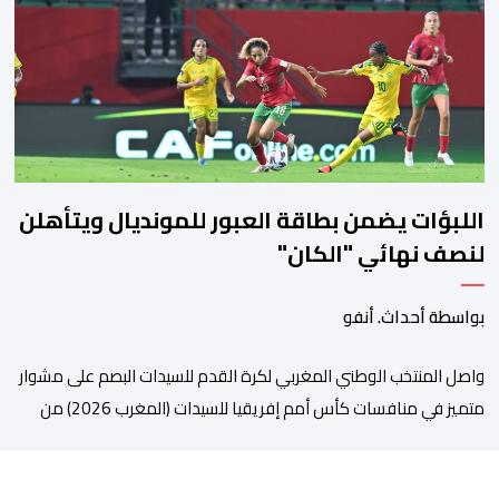
مسؤولين عن السلطات الشيلية، وممثلين عن القطاع الخاص ومن
أوساط التصدير، من مواءمة الإجراءات الصحية، والصحية النباتية المطبقة
على […]
اللبؤات يضمن بطاقة العبور للمونديال ويتأهلن
لنصف نهائي "الكان"
بواسطة أحداث. أنفو
واصل المنتخب الوطني المغربي لكرة القدم للسيدات البصم على مشوار
متميز في منافسات كأس أمم إفريقيا للسيدات (المغرب 2026) من
خلال عبوره إلى المربع الذهبي ، عقب فوزه على نظيره الجنوب إفريقي
بهدفين لواحد، في المباراة التي جمعتهما، مساء اليوم السبت على