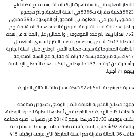
الابتزاز المعلوماتي بنسبة ناهزت ال5 بالمائة، وبمجموع قضايا بلغ
5623 قضية مقارنة ب5366 في السنة الماضية. وبلغ مجموع
المحتوى الإجرامي المعلوماتي المحجوز أو المرصود 3935 محتوى
وناهز عدد الانتدابات القانونية الموجهة لتحديد هوية المشتبه فيهم
752 انتدابا بينما بلغ عدد الموقوفين والمحالين على العدالة في هذه
القضايا 1617 شخص. وبخصوص قضايا الابتزاز الجنسي باستعمال
الأنظمة المعلوماتية سجلت مصالح الأمن الوطني خلال السنة الجارية
417 قضية متراجعة بنسبة 17 بالمائة مقارنة مع السنة المنصرمة
وأسفرت عن توقيف 237 متورطا في ارتكاب هذه الأفعال الإجرامية
بينهم 71 أجنبيا.
هجرة غير شرعية.. تفكيك 92 شبكة وحجز مئات الوثائق المزورة
جهود مصالح المديرية العامة للأمن الوطني بخصوص مكافحة
شبكات تنظيم الهجرة غير الشرعية في أبعادها العابرة للحدود الوطنية،
تكللت بتوقيف 32733 مرشحا بينهم 28146 من جنسيات أجنبية مختلفة
وتفكيك 92 شبكة إجرامية وتقيف 566 منظما ووسيطا بنسبة زيادة
فاقت 36 بالمائة مقارنة مع السنة الفارطة التي عرفت توقيف 415