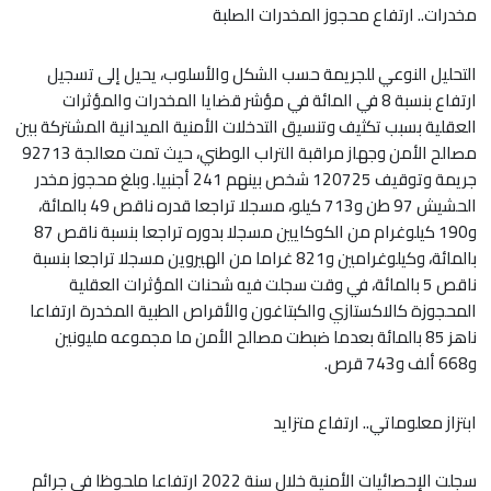
مخدرات.. ارتفاع محجوز المخدرات الصلبة
التحليل النوعي للجريمة حسب الشكل والأسلوب، يحيل إلى تسجيل
ارتفاع بنسبة 8 في المائة في مؤشر قضايا المخدرات والمؤثرات
العقلية بسبب تكثيف وتنسيق التدخلات الأمنية الميدانية المشتركة بين
مصالح الأمن وجهاز مراقبة التراب الوطني، حيث تمت معالجة 92713
جريمة وتوقيف 120725 شخص بينهم 241 أجنبيا. وبلغ محجوز مخدر
الحشيش 97 طن و713 كيلو، مسجلا تراجعا قدره ناقص 49 بالمائة،
و190 كيلوغرام من الكوكايين مسجلا بدوره تراجعا بنسبة ناقص 87
بالمائة، وكيلوغرامين و821 غراما من الهيروين مسجلا تراجعا بنسبة
ناقص 5 بالمائة، في وقت سجلت فيه شحنات المؤثرات العقلية
المحجوزة كالاكستازي والكبتاغون والأقراص الطبية المخدرة ارتفاعا
ناهز 85 بالمائة بعدما ضبطت مصالح الأمن ما مجموعه مليونين
و668 ألف و743 قرص.
ابتزاز معلوماتي.. ارتفاع متزايد
سجلت الإحصائيات الأمنية خلال سنة 2022 ارتفاعا ملحوظا في جرائم