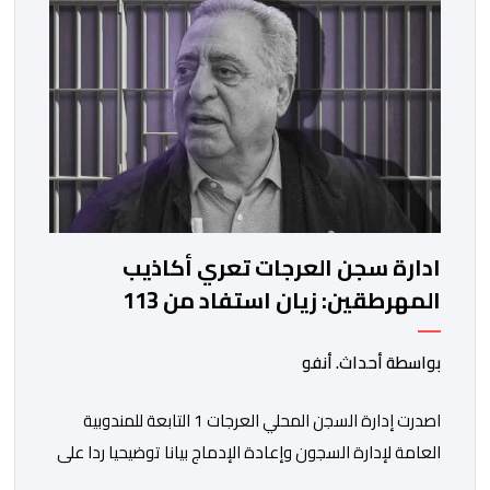
ادارة سجن العرجات تعري أكاذيب
المهرطقين: زيان استفاد من 113
استشارة و50 فحصا طبيا
بواسطة أحداث. أنفو
اصدرت إدارة السجن المحلي العرجات 1 التابعة للمندوبية
العامة لإدارة السجون وإعادة الإدماج بيانا توضيحيا ردا على
ما تم تداوله ببعض الجرائد والمواقع الالكترونية بخصوص