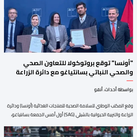
الدورة، التي تنظم تحت الرعاية السامية لصاحب الجلالة الملك محمد
السادس، تحت شعار “سيدات البحر الأبيض المتوسط، […]
"أونسا" توقع بروتوكولا للتعاون الصحي
والصحي النباتي بسانتياغو مع دائرة الزراعة
وتربية المواشي
بواسطة أحداث. أنفو
وقع المكتب الوطني للسلامة الصحية للمنتجات الغذائية (أونسا) ودائرة
الزراعة والتربية الحيوانية بالشيلي (SAG) أول أمس الجمعة بسانتياغو،
بروتوكولا للتعاون في مجال الحجر الصحي وحماية الصحة النباتية،
والصحة الحيوانية. وسيمكن هذا البروتوكول الذي تم توقيعه بحضور