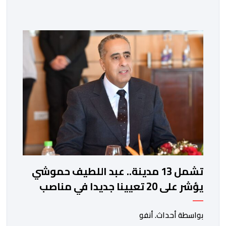
الوضعية الصحية للسجين محمد زيان، المعتقل بالمؤسسة
ذاتها، وذلك لتنوير الرأي العام بالحقائق والمعطيات
الدقيقة.واوضحت إدارة المؤسسة السجنية أن المعني بالأمر
يستفيد منذ إيداعه من تتبع طبي منتظم ومستمر وفقا […]
تشمل 13 مدينة.. عبد اللطيف حموشي
يؤشر على 20 تعيينا جديدا في مناصب
المسؤولية بمصالح الأمن الوطني
بواسطة أحداث. أنفو