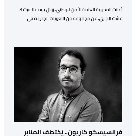
أعلنت المديرية العامة للأمن الوطني، زوال يومه السبت 8
غشت الجاري، عن مجموعة من التعيينات الجديدة في
مناصب المسؤولية بمصالح لا ممركزة للأمن الوطني بمدن
الناظور ومراكش وأكادير وتيكيوين والعروي وأسفي ووجدة
والعيون والدار البيضاء وبني ملال وابن جرير وطنجة وأصيلة،
وذلك في إطار دينامية داخلية تهدف لضخ دماء جديدة
والاستعانة بكفاءات أمنية شابة ومتمرسة، […]
فرانسيسكو كاريون.. يَختطِف المنابر