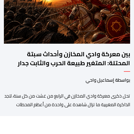
رخصة، وهي الأفعال الإجرامية التي […]
بين معركة وادي المخازن وأحداث سبتة
المحتلة: المتغير طبيعة الحرب والثابت جدار
الصد الوطني
بواسطة إسماعيل واحي
تحل ذكرى معركة وادي المخازن في الرابع من غشت من كل سنة، لتجد
الذاكرة المغربية ما تزال شاهدة على واحدة من أعظم المحطات
التاريخية للمملكة، بما كرسته منذ قرون مضت من دروس استراتيجية لا
تزال حاضرة حتى اليوم، وعلى رأسها أن الطامعين في تدمير المغرب لا
يتحركون إلا عندما يجدون انقساما داخليا يمكن استغلاله. في […]