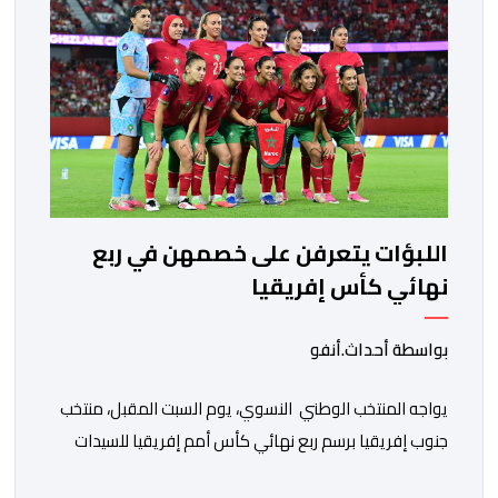
اللبؤات يتعرفن على خصمهن في ربع
نهائي كأس إفريقيا
بواسطة أحداث.أنفو
يواجه المنتخب الوطني النسوي، يوم السبت المقبل، منتخب
جنوب إفريقيا برسم ربع نهائي كأس أمم إفريقيا للسيدات
“المغرب 2026”. وستجرى المباراة على أرضية ملعب مولاي