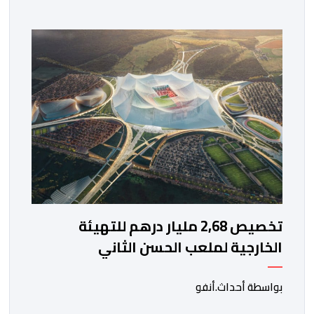
الحسن بمدينة الرباط، انطلاقا من الساعة التاسعة ليلا. وكانت
لبؤات الأطلس قد تأهلن إلى الدور ربع النهائي بعد تصدرهن
المجموعة الأولى برصيد سبع نقاط، حصدنها من انتصارين
وتعادل، فيما بلغ […]
تخصيص 2,68 مليار درهم للتهيئة
الخارجية لملعب الحسن الثاني
بواسطة أحداث.أنفو