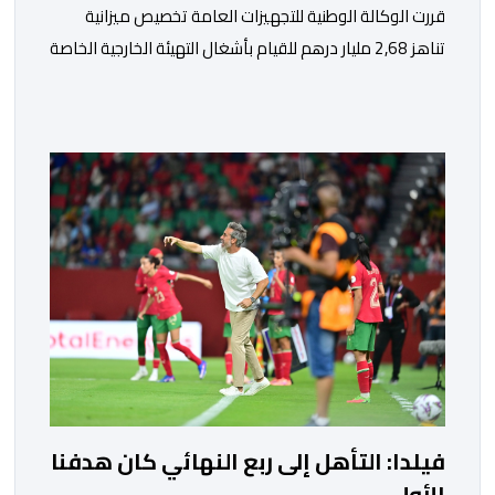
قررت الوكالة الوطنية للتجهيزات العامة تخصيص ميزانية
تناهز 2,68 مليار درهم للقيام بأشغال التهيئة الخارجية الخاصة
بملعب الحسن الثاني الكبير الذي سيتسع لـ115 ألف متفرج،
بهدف تجهيزه وفق أعلى المعايير العالمية قبل انطلاق
نهائيات كأس العالم 2030. ​وكشف مصدر مطلع أن هذا
الغلاف المالي يندرج في إطار الحصة رقم 7 من القائمة
الإجمالية لطلبات العروض […]
فيلدا: التأهل إلى ربع النهائي كان هدفنا
الأول