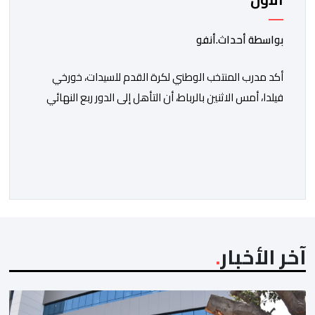
بواسطة أحداث.أنفو
أكد مدرب المنتخب الوطني لكرة القدم للسيدات، خورخي
فيلدا، أمس الاثنين بالرباط، أن التأهل إلى الدور ربع النهائي
من كأس أمم إفريقيا للسيدات (المغرب 2026) كان الهدف
الأول للنخبة الوطنية، وقد تحقق بالفعل. وأوضح فيلدا، خلال
الندوة الصحافية التي أعقبت المباراة التي انتهت بالتعادل
دون أهداف أمام السنغال، على أرضية ملعب مولاي الحسن،
أن لاعبات […]
آخر الأخبار