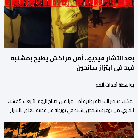
وتدقيق وفحص الوثائق، والحرائق والمتفجرات، وكذا الآثار الرقمية
والمخدرات والمواد السمومية.وكانت المنظمة الأمريكية للاعتماد
والتقييس ″The ANSI National Accreditation Board″، المختصة […]
بعد انتشار فيديو.. أمن مراكش يطيح بمشتبه
فيه في ابتزاز سائحين
بواسطة أحداث.أنفو
تمكنت عناصر الشرطة بولاية أمن مراكش، صباح اليوم الأربعاء 5 غشت
الجاري، من توقيف شخص يشتبه في تورطه في قضية تتعلق بالابتزاز
وممارسة الإرشاد السياحي بدون رخصة. وكان المشتبه فيه قد عرّض
سائحين أجنبيين للابتزاز بالمدينة العتيقة بمراكش، وطالبهما بمبلغ مالي
غير مستحق بدعوى ممارسة نشاط مرتبط بالإرشاد السياحي بدون