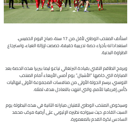
استأنف المنتخب الوطني لأقل من 17 سنة، صباح اليوم الخميس،
استعداداته بآجراء حصة تدريبية خفيفة، خصصت لإزالة العياء، واسترجاع
الطراوة البدنية.
وبرمج الطاقم التقني بقيادة البرتغالي تياغو ليما بيريرا هذه الحصة بعد
المباراة التي خاضها “الأشبال” يوم أمس الأربعاء أمام المنتخب
التونسي، برسم الجولة الأولى من منافسات المجموعة الأولى لنهائيات
كأس إفريقيا للأمم، والتي انتهت بالتعادل هدف لمثله.
وسيخوض المنتخب الوطني للفتيان مباراته الثانية في هذه البطولة يوم
السبت القادم، حيث سيواجه نظيره الإثيوبي على أرضية مركب محمد
السادس لكرة القدم بالمعمورة.