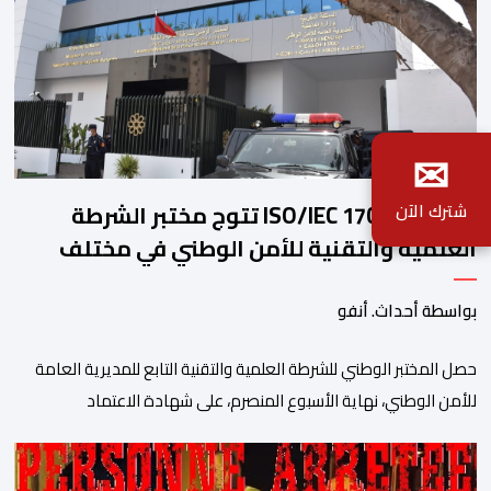
✉
شهادة ISO/IEC 17025 تتوج مختبر الشرطة
شترك الآن
العلمية والتقنية للأمن الوطني في مختلف
الخبرات الجنائية
بواسطة أحداث. أنفو
حصل المختبر الوطني للشرطة العلمية والتقنية التابع للمديرية العامة
للأمن الوطني، نهاية الأسبوع المنصرم، على شهادة الاعتماد
والمطابقة والجودة بالمعيار الدولي “ISO/CEI 17025″، وذلك في
مختلف التخصصات والخبرات الشرعية، بما فيها فروع البيولوجيا والكيمياء،