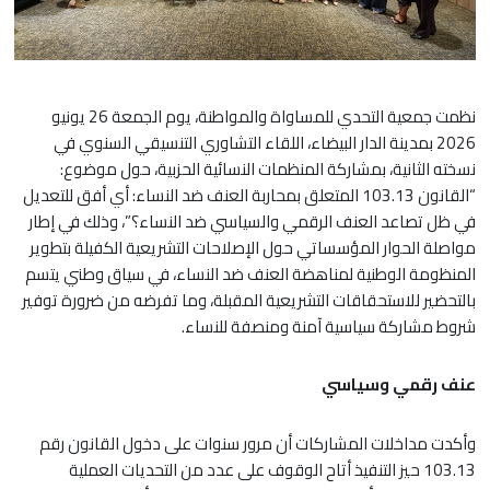
نظمت جمعية التحدي للمساواة والمواطنة، يوم الجمعة 26 يونيو
2026 بمدينة الدار البيضاء، اللقاء التشاوري التنسيقي السنوي في
نسخته الثانية، بمشاركة المنظمات النسائية الحزبية، حول موضوع:
“القانون 103.13 المتعلق بمحاربة العنف ضد النساء: أي أفق للتعديل
في ظل تصاعد العنف الرقمي والسياسي ضد النساء؟”، وذلك في إطار
مواصلة الحوار المؤسساتي حول الإصلاحات التشريعية الكفيلة بتطوير
المنظومة الوطنية لمناهضة العنف ضد النساء، في سياق وطني يتسم
بالتحضير للاستحقاقات التشريعية المقبلة، وما تفرضه من ضرورة توفير
شروط مشاركة سياسية آمنة ومنصفة للنساء.
عنف رقمي وسياسي
وأكدت مداخلات المشاركات أن مرور سنوات على دخول القانون رقم
103.13 حيز التنفيذ أتاح الوقوف على عدد من التحديات العملية