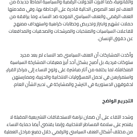
والقانونية، كما أفرزت التحولات الرقمية والسياسية أنماطا جديدة من
العنف لم تعد النصوص الحالية قادرة على الإحاطة بها، وفي مقدمتها
العنف الرقمي والعنف السياسي الموجه ضد النساء، وما يرافقه من
حملات تشهير وابتزاز وتحريض وخطابات كراهية واستهداف ممنهج
للفاعلات السياسيات والمنتخبات والمرشحات والصحفيات والمدافعات
عن حقوق الإنسان.
وأكدت المشاركات أن العنف السياسي ضد النساء لم يعد مجرد
سلوكات فردية، بل أصبح يشكل أحد أبرز معيقات المشاركة السياسية
المتكافئة، لما يخلفه من آثار مباشرة على ولوج النساء إلى مراكز القرار،
واستمرارهن في تحمل المسؤوليات الانتخابية والحزبية، وممارستهن
لحقوقهن الدستورية في الترشح والمشاركة في تدبير الشأن العام.
التجريم الواضح
وشدد اللقاء على أن ضمان نزاهة الاستحقاقات التشريعية المقبلة لا
يقتصر على سلامة المساطر الانتخابية، وإنما يقتضي أيضا حماية النساء
من مختلف أشكال العنف السياسي والرقمي خلال جميع مراحل العملية