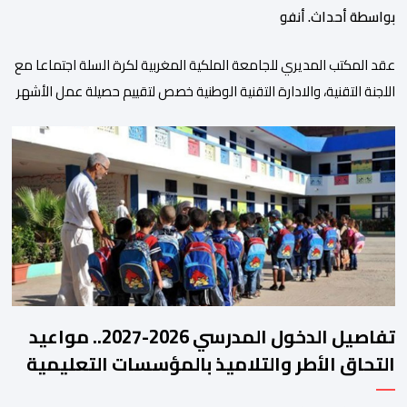
بواسطة أحداث. أنفو
عقد المكتب المديري للجامعة الملكية المغربية لكرة السلة اجتماعا مع
اللجنة التقنية، والادارة التقنية الوطنية خصص لتقييم حصيلة عمل الأشهر
الثلاثة الماضية، والوقوف على مختلف المحطات التي شهدتها
المنتخبات الوطنية خلال الفترة الأخيرة. وشهد الاجتماع تقديم عرض
مفصل حول مشاركة المنتخبين الوطنيين لأقل من 18 سنة، إناثا وذكورا،
من طرف اللجنة التقنية التي واكبت كل […]
تفاصيل الدخول المدرسي 2026-2027.. مواعيد
التحاق الأطر والتلاميذ بالمؤسسات التعليمية