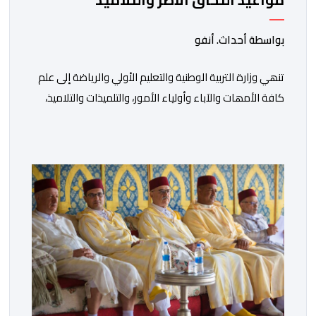
بالمؤسسات التعليمية
بواسطة أحداث. أنفو
تنھي وزارة التربیة الوطنیة والتعلیم الأولي والریاضة إلى علم
كافة الأمھات والآباء وأولیاء الأمور، والتلمیذات والتلامیذ،
والأطر الإداریة والتربویة وإلى الرأي العام الوطني، أن الدخول
المدرسي لسنة 2026-2027 سیتم في موعده الرسمي
المحدد سلفا طبقا لمقتضیات المقرر الوزاري رقم 047.26
الصادر بتاریخ 3 یولیوز 2026 بشأن تنظیم السنة الدراسیة.
وأوضحت الوزارة، في بلاغ، أن أطر […]