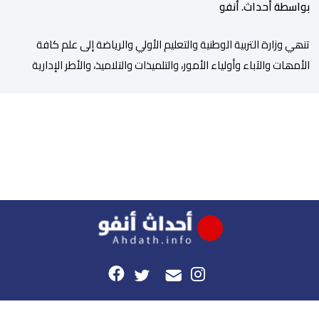
بواسطة أحداث. أنفو
تنھي وزارة التربیة الوطنیة والتعلیم الأولي والریاضة إلى علم كافة
الأمھات والآباء وأولیاء الأمور، والتلمیذات والتلامیذ، والأطر الإداریة
والتربویة وإلى الرأي العام الوطني، أن الدخول المدرسي لسنة 2026-
2027 سیتم في موعده الرسمي المحدد سلفا طبقا لمقتضیات المقرر
الوزاري رقم 047.26 الصادر بتاریخ 3 یولیوز 2026 بشأن تنظیم السنة
الدراسیة. وأوضحت الوزارة، في بلاغ، أن أطر […]
هذا الموقع
راسلونا