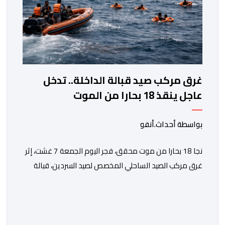
غرق مركب صيد قبالة الداخلة.. تدخل
عاجل ينقذ 18 بحارا من الموت
بواسطة أحداث.أنفو
نجا 18 بحارا من موت محقق، فجر اليوم الجمعة 7 غشت، إثر
غرق مركب الصيد الساحلي المخصص لصيد السردين، قبالة
سواحل مدينة الداخلة. ووفق المعطيات المتوفرة، فإن
الحادث وقع بعدما تسربت كميات كبيرة من المياه إلى داخل
المركب أثناء مزاولته نشاط الصيد البحري، قبل أن تتفاقم
الوضعية وينتهي الأمر بغرقه، ما استنفر عدداً من مراكب […]