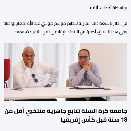
بواسطة أحداث. أنفو
في إطارالاستعدادات الجارية لتنظيم موسم مولاي عبد الله أمغار،تواصلت 
وفي هذا السياق، أكد رئيس الاتحاد الإقليمي لفن التبوريدة، سعيد
ولم تخل هذه الدورة من مؤشرات إيجابية على مستوى تنوعالمشاركة، حيث 
وتبرز هذه الأرقام الحجم الكبير الذي باتت تعرفه تظاهرةالتبوريدة خلال 
ومن المرتقب أن تعرف فعاليات الموسم إقبالا جماهيريا
واسعا،في ظل الشغف الكبير الذي يحظى به فن التبوريدة، باعتبارهأحد أبرز م
جامعة كرة السلة تتابع جاهزية منتخبي أقل من
18 سنة قبل كأس إفريقيا