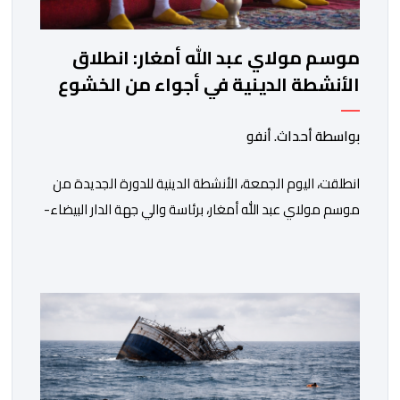
موسم مولاي عبد الله أمغار: انطلاق
الأنشطة الدينية في أجواء من الخشوع
الروحي
بواسطة أحداث. أنفو
انطلقت، اليوم الجمعة، الأنشطة الدينية للدورة الجديدة من
موسم مولاي عبد الله أمغار، برئاسة والي جهة الدار البيضاء-
سطات، وعامل إقليم الجديدة، ورئيس جماعة مولاي عبد الله،
ورئيس المجلس الإقليمي للجديدة، ورئيس المجلس العلمي
المحلي للجديدة، وذلك بحضور شخصيات مدنية وعسكرية
ودينية. وجرت مراسيم افتتاح فعاليات الموسم بالخيمة
الرسمية، حيث أُلقيت كلمات كل من رئيس المجلس […]