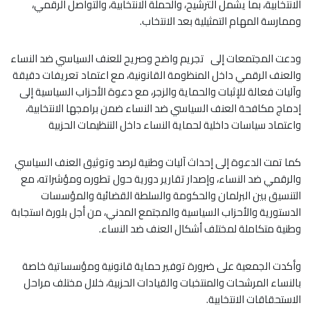
الانتخابية، بما يشمل الترشيح، والحملة الانتخابية، والتواصل الرقمي،
وممارسة المهام التمثيلية بعد الانتخاب.
ودعت المجتمعات إلى تجريم واضح وصريح للعنف السياسي ضد النساء
والعنف الرقمي داخل المنظومة القانونية، مع اعتماد تعريفات دقيقة
وآليات فعالة للإثبات والحماية والزجر، مع دعوة الأحزاب السياسية إلى
إدماج مكافحة العنف السياسي ضد النساء ضمن برامجها الانتخابية،
واعتماد سياسات داخلية لحماية النساء داخل التنظيمات الحزبية
كما تمت الدعوة إلى إحداث آليات وطنية لرصد وتوثيق العنف السياسي
والرقمي ضد النساء، وإصدار تقارير دورية حول تطوره ومؤشراته، مع
التنسيق بين البرلمان والحكومة والسلطة القضائية والمؤسسات
الدستورية والأحزاب السياسية والمجتمع المدني، من أجل بلورة استجابة
وطنية متكاملة لمختلف أشكال العنف ضد النساء.
وأكدت الجمعية على ضرورة توفير حماية قانونية ومؤسساتية خاصة
بالنساء المرشحات والمنتخبات والقيادات الحزبية، خلال مختلف مراحل
الاستحقاقات الانتخابية.