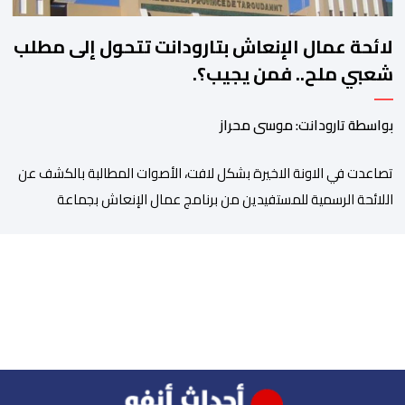
لائحة عمال الإنعاش بتارودانت تتحول إلى مطلب
شعبي ملح.. فمن يجيب؟.
بواسطة تارودانت: موسى محراز
تصاعدت في الاونة الاخيرة بشكل لافت، الأصوات المطالبة بالكشف عن
اللائحة الرسمية للمستفيدين من برنامج عمال الإنعاش بجماعة
تارودانت، بعد أن تحول الملف إلى واحد من أكثر المواضيع إثارة للنقاش
داخل المدينة وعلى منصات التواصل الاجتماعي، وسط دعوات متزايدة
إلى اعتماد مبدأ الشفافية وربط المسؤولية بالمحاسبة. فبعد خروج عبد
الكبير بن طوطو، ثم شخص اخر […]