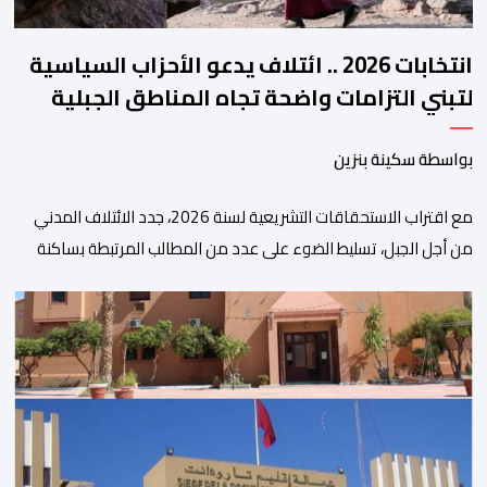
انتخابات 2026 .. ائتلاف يدعو الأحزاب السياسية
لتبني التزامات واضحة تجاه المناطق الجبلية
بواسطة سكينة بنزين
مع اقتراب الاستحقاقات التشريعية لسنة 2026، جدد الائتلاف المدني
من أجل الجبل، تسليط الضوء على عدد من المطالب المرتبطة بساكنة
المناطق الجبلية. وفي هذا السياق، أطلق الائتلاف مذكرة مطلبية، دعا
فيها الأحزاب السياسية، إلى ادراج 10 التزامات ضمن برامجها الانتخابية
المنتظرة، في إطار تعاقد سياسي مع المناطق الجبلية والانتقال من
الوعود الانتخابية إلى التزامات عملية […]