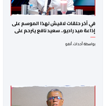
في آخر حلقات لافيش لهذا الموسم على
إذاعة ميد راديو.. سعيد نافع يترحم على
الفقيد الكاتب والصحفي جمال زايد
بواسطة أحداث. أنفو