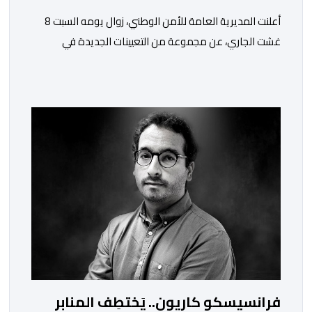
أعلنت المديرية العامة للأمن الوطني، زوال يومه السبت 8
غشت الجاري، عن مجموعة من التعيينات الجديدة في
مناصب المسؤولية بمصالح لا ممركزة للأمن الوطني بمدن
الناظور ومراكش وأكادير وتيكيوين والعروي وأسفي ووجدة
والعيون والدار البيضاء وبني ملال وابن جرير وطنجة وأصيلة،
وذلك في إطار دينامية داخلية تهدف لضخ دماء جديدة
والاستعانة بكفاءات أمنية شابة ومتمرسة، […]
فرانسيسكو كاريون.. يَختطِف المنابر