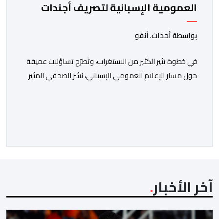
العمومية الإسبانية لتصريف أجندات
معادية للمغرب
بواسطة أحداث. أنفو
في خطوة تثير الكثير من الاستغراب، وتَطرَح تساؤلات عميقة
حول مسار الإعلام العمومي الإسباني، نشر الصحفي المثير
للجدل فرانسيسكو كاريون مقالاً مطولاً ومتحيزاً على بوابة
مؤسسة الإذاعة والتلفزيون الإسبانية العمومية (RTVE).
المقال الذي حَمَل عنواناً مليئاً بالإيحاءات السلبية: “المغرب،
بين غياب محمد السادس، شائعات الانتقال والاضطرابات
الاجتماعية”، يُمثِّل خروجاً غير مألوف عن الخط التحريري
المعتاد […]
آخر الأخبار