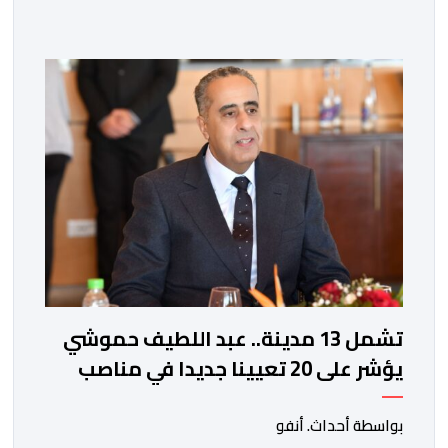
الوضعية الصحية للسجين محمد زيان، المعتقل بالمؤسسة
ذاتها، وذلك لتنوير الرأي العام بالحقائق والمعطيات
الدقيقة.واوضحت إدارة المؤسسة السجنية أن المعني بالأمر
يستفيد منذ إيداعه من تتبع طبي منتظم ومستمر وفقا […]
تشمل 13 مدينة.. عبد اللطيف حموشي
يؤشر على 20 تعيينا جديدا في مناصب
المسؤولية بمصالح الأمن الوطني
بواسطة أحداث. أنفو