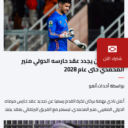
✉
شترك الآن
نهضة بركان يجدد عقد حارسه الدولي منير
المحمدي حتى عام 2028
بواسطة أحداث.أنفو
​أعلن نادي نهضة بركان لكرة القدم رسميا عن تجديد عقد حارس مرماه
الدولي المغربي منير المحمدي، ليستمر مع الفريق البرتقالي بعقد يمتد
حتى صيف عام 2028. ​وجاء هذا الإعلان عبر الحسابات الرسمية للنادي
على منصات التواصل الاجتماعي، مصحوبا بعبارة “الرحلة مستمرة”، في