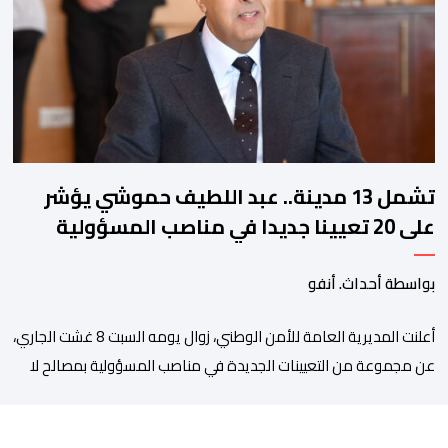
والمعطيات الدقيقة.واوضحت إدارة المؤسسة السجنية أن المعني
بالأمر يستفيد منذ إيداعه من تتبع طبي منتظم ومستمر وفقا […]
تشمل 13 مدينة.. عبد اللطيف حموشي يؤشر
على 20 تعيينا جديدا في مناصب المسؤولية
بمصالح الأمن الوطني
بواسطة أحداث. أنفو
أعلنت المديرية العامة للأمن الوطني، زوال يومه السبت 8 غشت الجاري،
عن مجموعة من التعيينات الجديدة في مناصب المسؤولية بمصالح لا
ممركزة للأمن الوطني بمدن الناظور ومراكش وأكادير وتيكيوين
والعروي وأسفي ووجدة والعيون والدار البيضاء وبني ملال وابن جرير