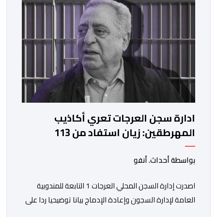
ادارة سجن العرجات تعري أكاذيب
المهرطقين: زيان استفاد من 113
استشارة و50 فحصا طبيا
بواسطة أحداث. أنفو
اصدرت إدارة السجن المحلي العرجات 1 التابعة للمندوبية
العامة لإدارة السجون وإعادة الإدماج بيانا توضيحيا ردا على
ما تم تداوله ببعض الجرائد والمواقع الالكترونية بخصوص