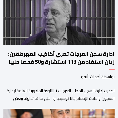
إشارة إلى رغبة الإدارة في الحفاظ على ركائز الفريق والتعزيز من
استقراره الفني […]
ادارة سجن العرجات تعري أكاذيب المهرطقين:
زيان استفاد من 113 استشارة و50 فحصا طبيا
بواسطة أحداث. أنفو
اصدرت إدارة السجن المحلي العرجات 1 التابعة للمندوبية العامة لإدارة
السجون وإعادة الإدماج بيانا توضيحيا ردا على ما تم تداوله ببعض
الجرائد والمواقع الالكترونية بخصوص الوضعية الصحية للسجين محمد
زيان، المعتقل بالمؤسسة ذاتها، وذلك لتنوير الرأي العام بالحقائق