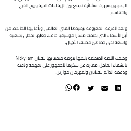
الجمهور بسهرة استثنائية تجمع بين الإيقاعات الحية وروح الفرح
والتقاسم.
وتعد الفرقة، المعروفة برصيدها الفني العالمي وبأغانيها الخالدة، من
أبرز الأسماء التي بصمت مسارا موسيقيا حافلا، جعلها تحظى بشعبية
واسعة لدى جماهير مختلف الأجيال.
وختمت اللجنة المنظمة بلاغها بتوجيه متمنياتها للفنان Nicky Jam
بالشفاء العاجل، معبرة عن شكرها للجمهور على تفهمه وثقته
ودعمه الدائم للفنانين ولمهرجان موازين.