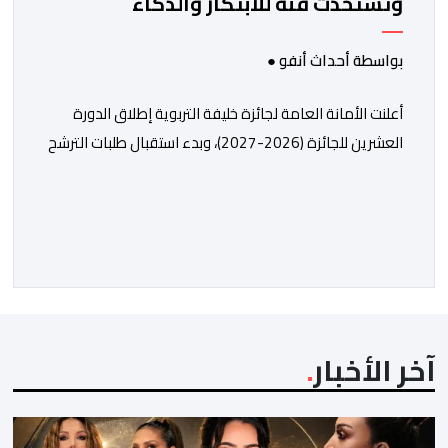
وتستحدث فئة للابتكار والذكاء
الاصطناعي
بواسطة أحداث أنفو ●
أعلنت الأمانة العامة لجائزة خليفة التربوية إطلاق الدورة
العشرين للجائزة (2026-2027)، وبدء استقبال طلبات الترشح
إلكترونياً اعتباراً من اليوم وحتى 31 دجنبر 2026. وقال بلاغ
صحافي إن هذه الدوة تكتسب أهمية خاصة لتزامنها مع
مرور عشرين عاماً على انطلاق الجائزة، وتشهد للمرة الأولى
استحداث فئة “الابتكار والذكاء الاصطناعي في التعليم”، إلى
جانب طرح 10 مجالات […]
آخر الأخبار