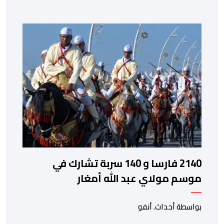
والسهرات المجانية والمبادرات الاجتماعية والتضامنية
والإنسانية. ووفق بلاغ للمنظمين، تقترح هذه الدورة، التي
تنظم تحت الرعاية السامية لصاحب الجلالة الملك محمد
السادس، تحت شعار “سيدات البحر الأبيض المتوسط، […]
2140 فارسا و 140 سربة تشارك في
موسم مولاي عبد الله أمغار
بواسطة أحداث. أنفو