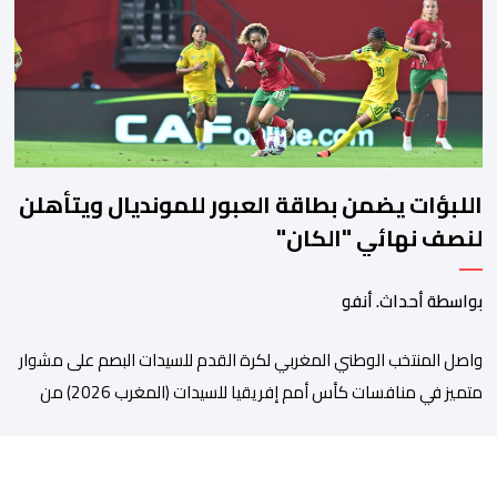
مسؤولين عن السلطات الشيلية، وممثلين عن القطاع الخاص ومن
أوساط التصدير، من مواءمة الإجراءات الصحية، والصحية النباتية المطبقة
على […]
اللبؤات يضمن بطاقة العبور للمونديال ويتأهلن
لنصف نهائي "الكان"
بواسطة أحداث. أنفو
واصل المنتخب الوطني المغربي لكرة القدم للسيدات البصم على مشوار
متميز في منافسات كأس أمم إفريقيا للسيدات (المغرب 2026) من
خلال عبوره إلى المربع الذهبي ، عقب فوزه على نظيره الجنوب إفريقي
بهدفين لواحد، في المباراة التي جمعتهما، مساء اليوم السبت على
أرضية ملعب مولاي الحسن بالرباط، برسم الدور ربع النهائي، ليضمن بذلك