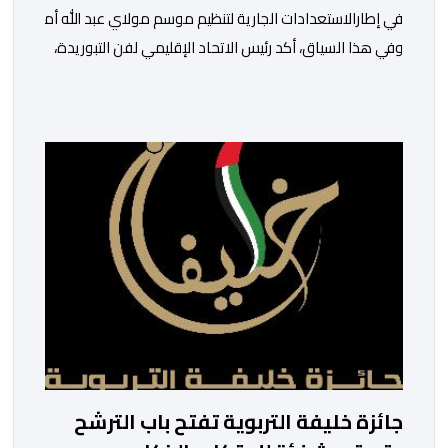
في إطارالاستعدادات الجارية لتنظيم موسم مولاي عبد الله أمغار،تو
وفي هذا السياق، أكد رئيس الاتحاد الإقليمي لفن التبوريدة،
سعيد
ولم تخل هذه الدورة من مؤشرات إيجابية على مستوى تنوعالمشاركة،
وتبرز هذه الأرقام الحجم الكبير الذي باتت تعرفه تظاهرةالتبوريدة 
ومن المرتقب أن تعرف فعاليات الموسم إقبالا جماهيريا
واسعا،في ظل الشغف الكبير الذي يحظى به فن التبوريدة، باعتبارهأحد أ
جائزة خليفة التربوية تفتح باب الترشح