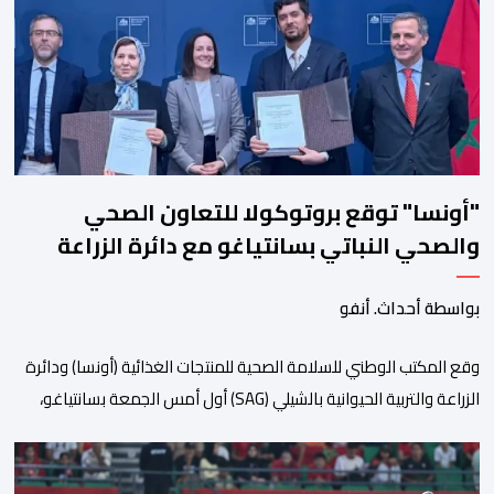
الدورة، التي تنظم تحت الرعاية السامية لصاحب الجلالة الملك محمد
السادس، تحت شعار “سيدات البحر الأبيض المتوسط، […]
"أونسا" توقع بروتوكولا للتعاون الصحي
والصحي النباتي بسانتياغو مع دائرة الزراعة
وتربية المواشي
بواسطة أحداث. أنفو
وقع المكتب الوطني للسلامة الصحية للمنتجات الغذائية (أونسا) ودائرة
الزراعة والتربية الحيوانية بالشيلي (SAG) أول أمس الجمعة بسانتياغو،
بروتوكولا للتعاون في مجال الحجر الصحي وحماية الصحة النباتية،
والصحة الحيوانية. وسيمكن هذا البروتوكول الذي تم توقيعه بحضور