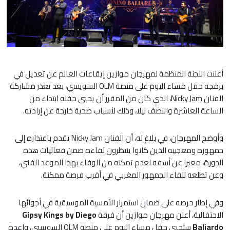
أعلنت اللجنة المنظمة لمهرجان موازين إيقاعات العالم عن تعديل في
برمجة حفل مساء اليوم على منصة OLM السويسي، بعد تعذر مشاركة
الفنان Nicky Jam، الذي كان من المقرر أن يحيي حفله ابتداء من
الساعة العاشرة والنصف ليلا، وذلك لأسباب صحية خارجة عن إرادته.
وأوضح المهرجان، في بلاغ له، أن الفنان Nicky Jam تقدم باعتذاره إلى
جمهوره ومعجبيه الذين كانوا ينتظرون لقاءه ضمن فعاليات هذه
الدورة، معبرا عن أسفه لعدم تمكنه من الوفاء بهذا الموعد الفني،
وعن تطلعه للقاء الجمهور المغربي في أقرب فرصة ممكنة.
وفي إطار حرصه على ضمان استمرار الأمسية الموسيقية في أجوائها
الاحتفالية، أعلن مهرجان موازين أن فرقة
Gipsy Kings by Diego
Baliardo
ستحيي حفل مساء اليوم على منصة OLM السويسي، واعدة