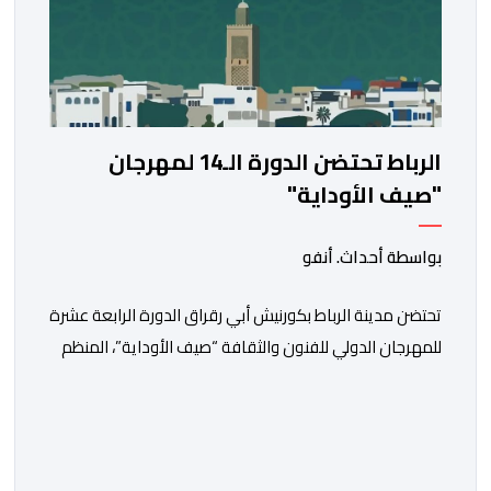
الرباط تحتضن الدورة الـ14 لمهرجان
"صيف الأوداية"
بواسطة أحداث. أنفو
تحتضن مدينة الرباط بكورنيش أبي رقراق الدورة الرابعة عشرة
للمهرجان الدولي للفنون والثقافة “صيف الأوداية”، المنظم
تحت الرعاية السامية لصاحب الجلالة الملك محمد السادس،
في الفترة ما بين 9 و12 غشت الجاري. وستشهد هذه الدورة
من المهرجان، الذي تنظمه وزارة الشباب والثقافة والتواصل،
بالتعاون مع المجلس الوطني للموسيقى (عضو المجلس