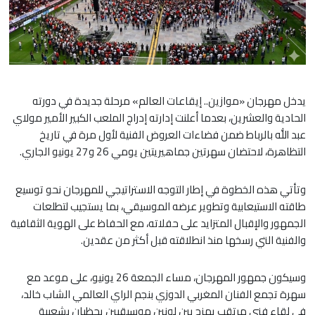
يدخل مهرجان «موازين.. إيقاعات العالم» مرحلة جديدة في دورته
الحادية والعشرين، بعدما أعلنت إدارته إدراج الملعب الكبير الأمير مولاي
عبد الله بالرباط ضمن فضاءات العروض الفنية لأول مرة في تاريخ
التظاهرة، لاحتضان سهرتين جماهيريتين يومي 26 و27 يونيو الجاري.
وتأتي هذه الخطوة في إطار التوجه الاستراتيجي للمهرجان نحو توسيع
طاقته الاستيعابية وتطوير عرضه الموسيقي، بما يستجيب لتطلعات
الجمهور والإقبال المتزايد على حفلاته، مع الحفاظ على الهوية الثقافية
والفنية التي رسخها منذ انطلاقته قبل أكثر من عقدين.
وسيكون جمهور المهرجان، مساء الجمعة 26 يونيو، على موعد مع
سهرة تجمع الفنان المغربي الدوزي بنجم الراي العالمي الشاب خالد،
في لقاء فني مرتقب يمزج بين لونين موسيقيين يحظيان بشعبية