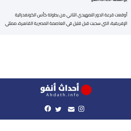
أوقعت قرعة الدور التمهيدي الثاني من بطولة كأس الكونفدرالية
الإفريقية، التي سحبت قبل قليل في العاصمة المصرية القاهرة، ممثلي
كرة القدم المغربية الرجاء الرياضي والجيش الملكي في مواجهات
مرتقبة أمام أندية غرب ووسط القارة. ​وسيكون نادي الرجاء الرياضي
على موعد مع مواجهة المتأهل من المباراة التي تجمع بين إيل
كانيمي واريورز النيجيري ونادي أوديب ممثل […]
هذا الموقع
راسلونا