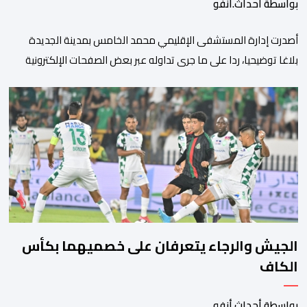
بواسطة أحداث.أنفو
أصدرت إدارة المستشفى الإقليمي محمد الخامس بمدينة الجديدة
بلاغا توضيحيا، ردا على ما جرى تداوله عبر بعض الصفحات الإلكترونية
ومنصات التواصل الاجتماعي بشأن مزاعم تفيد بأن سيدة حامل وضعت
مولودها أمام الباب الرئيسي للمستشفى بسبب رفض استقبالها أو
التكفل بها. وأكدت إدارة المستشفى أن السيدة المعنية حضرت إلى
مصلحة الولادة، حيث تم استقبالها وتسجيلها وإخضاعها […]
الجيش والرجاء يتعرفان على خصميهما بكأس
الكاف
بواسطة أحداث.أنفو