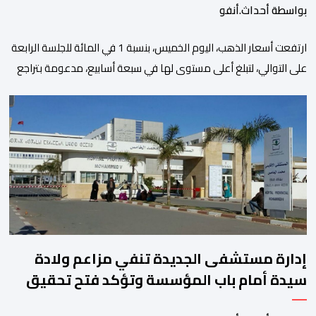
بواسطة أحداث.أنفو
ارتفعت أسعار الذهب، اليوم الخميس، بنسبة 1 في المائة للجلسة الرابعة
على التوالي، لتبلغ أعلى مستوى لها في سبعة أسابيع، مدعومة بتراجع
الدولار وانخفاض عوائد سندات الخزانة الأمريكية. وزاد سعر الذهب في
المعاملات الفورية بنسبة 1 في المائة إلى 4285,69 دولارا للأوقية،
مسجلا أعلى مستوى له منذ 18 يونيو الماضي، فيما ارتفعت العقود
الأمريكية الآجلة […]
إدارة مستشفى الجديدة تنفي مزاعم ولادة
سيدة أمام باب المؤسسة وتؤكد فتح تحقيق