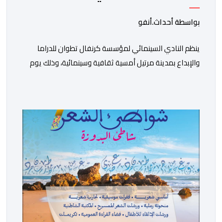
بمرتيل
بواسطة أحداث.أنفو
ينظم النادي السينمائي لمؤسسة كرنفال تطوان للدراما
والإبداع بمدينة مرتيل أمسية ثقافية وسينمائية، وذلك يوم
الجمعة 14 غشت الجاري، ابتداء من الساعة السابعة مساء،
بالمركز الثقافي مرتيل. ويأتي تنظيم هذه الأمسية في إطار
الشراكة المبرمة بين الجامعة الوطنية للأندية السينمائية
بالمغرب ووزارة الشباب والثقافة والتواصل – قطاع الثقافة،
وتنزيلا لبرنامجها الرامي إلى تعزيز الثقافة السينمائية […]