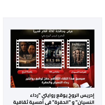
إدريس الروخ يوقع روايتي "رداء
النسيان" و "الحفرة" في أمسية ثقافية