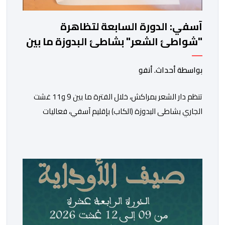
آسفي: الدورة السابعة لتظاهرة
"شواطئ الشعر" بشاطئ البدوزة ما بين
9 و11 غشت
بواسطة أحداث. أنفو
تنظم دار الشعر بمراكش، خلال الفترة ما بين 9 و11 غشت
الجاري بشاطى البدوزة (الكاب) بإقليم آسفي، فعاليات
الدورة السابعة لتظاهرة “شواطئ الشعر”. وأفاد بلاغ لدار
الشعر، بأن هذه التظاهرة المنظمة بتنسيق مع المديرية
الجهوية لقطاع الثقافة مراكش -آسفي، تندرج ضمن انفتاح
الدار على مختلف المدن والجهات المغربية الجنوبية، وأيضا
من أجل المزيد من الانفتاح […]