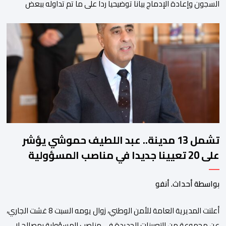
السجون وإعادة الإدماج بيانا توضيحيا ردا على ما تم تداوله ببعض
الجرائد والمواقع الالكترونية بخصوص الوضعية الصحية للسجين محمد
زيان، المعتقل بالمؤسسة ذاتها، وذلك لتنوير الرأي العام بالحقائق
والمعطيات الدقيقة.واوضحت إدارة المؤسسة السجنية أن المعني
بالأمر يستفيد منذ إيداعه من تتبع طبي منتظم ومستمر وفقا […]
تشمل 13 مدينة.. عبد اللطيف حموشي يؤشر
على 20 تعيينا جديدا في مناصب المسؤولية
بمصالح الأمن الوطني
بواسطة أحداث. أنفو
أعلنت المديرية العامة للأمن الوطني، زوال يومه السبت 8 غشت الجاري،
عن مجموعة من التعيينات الجديدة في مناصب المسؤولية بمصالح لا