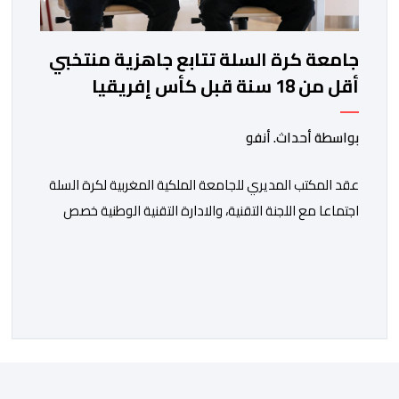
جامعة كرة السلة تتابع جاهزية منتخبي
أقل من 18 سنة قبل كأس إفريقيا
بواسطة أحداث. أنفو
عقد المكتب المديري للجامعة الملكية المغربية لكرة السلة
اجتماعا مع اللجنة التقنية، والادارة التقنية الوطنية خصص
لتقييم حصيلة عمل الأشهر الثلاثة الماضية، والوقوف على
مختلف المحطات التي شهدتها المنتخبات الوطنية خلال
الفترة الأخيرة. وشهد الاجتماع تقديم عرض مفصل حول
مشاركة المنتخبين الوطنيين لأقل من 18 سنة، إناثا وذكورا،
من طرف اللجنة التقنية التي واكبت كل […]