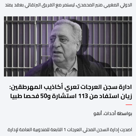
الدولي المغربي منير المحمدي، ليستمر مع الفريق البرتقالي بعقد يمتد
حتى صيف عام 2028. ​وجاء هذا الإعلان عبر الحسابات الرسمية للنادي
على منصات التواصل الاجتماعي، مصحوبا بعبارة “الرحلة مستمرة”، في
إشارة إلى رغبة الإدارة في الحفاظ على ركائز الفريق والتعزيز من
استقراره الفني […]
ادارة سجن العرجات تعري أكاذيب المهرطقين:
زيان استفاد من 113 استشارة و50 فحصا طبيا
بواسطة أحداث. أنفو
اصدرت إدارة السجن المحلي العرجات 1 التابعة للمندوبية العامة لإدارة