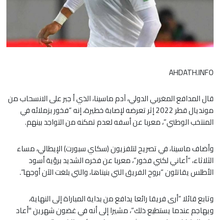
AHDATH.INFO
قال المدافع المغربي الدولي، آدم ماسينا، الذي أ جبر على الانسحاب من
مونديال قطر 2022 إثر تعرضه لإصابة خطيرة، إنه “فخور بزملائه في
المنتخب الوطني”، معربا عن أسفه لعدم تمكنه من التواجد بينهم.
وأضاف ماسينا، في تصريح لتلفزيون (سكاي سبورت) الإيطالي، مساء
الثلاثاء، “أعاني لكني فخور”، معربا عن فخره الشديد برؤية أسود
الأطلس يقاتلون “بروح الفريق التي بنيناها، والتي بلغت الآن أوجها”.
وتابع قائلا “أرى فريقا رائعا يدافع من بداية المباراة إلى النهاية،
ويهاجم عندما يستطيع ذلك”، مشيرا إلى أنه في غضون شهرين ''أعاد