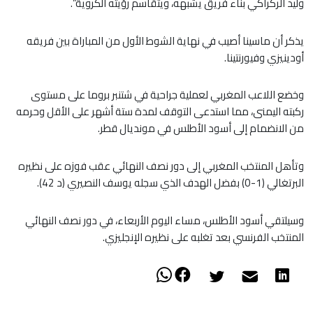
وليد الركراكي بناء فريق يشبهه، ويتقاسم رؤيته الكروية”.
يذكر أن ماسينا أصيب في نهاية الشوط الأول من المباراة بين فريقه
أودينيزي وفيورنتينا.
وخضع اللاعب المغربي لعملية جراحية في شتنبر بروما على مستوى
ركبته اليمنى، مما استدعى التوقف لمدة ستة أشهر على الأقل وحرمه
من الانضمام إلى أسود الأطلس في مونديال قطر.
وتأهل المنتخب المغربي إلى دور نصف النهائي عقب فوزه على نظيره
البرتغالي (1-0) بفضل الهدف الذي سجله يوسف النصيري (د 42).
وسيلتقي أسود الأطلس، مساء اليوم الأربعاء، في دور نصف النهائي
المنتخب الفرنسي بعد تغلبه على نظيره الإنجليزي.