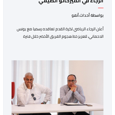
الرجاء في الميركاتو الصيفي
بواسطة أحداث.أنفو
أعلن الرجاء الرياضي لكرة القدم تعاقده رسميا مع يونس
الدحماني، لتعزيز خط هجوم الفريق الأخضر خلال فترة
الانتقالات الصيفية الحالية. ​ويمتد العقد الذي يربط الدحماني
بالنسور لعدة سنوات حتى عام 2030، حيث يعول عليه
الطاقم التقني للرجاء لتقديم الإضافة المرجوة في
المسابقات المحلية والقارية المقبلة. ​وجاء هذا التعاقد بعد
أداء لافت قدمه اللاعب برفقة اتحاد […]