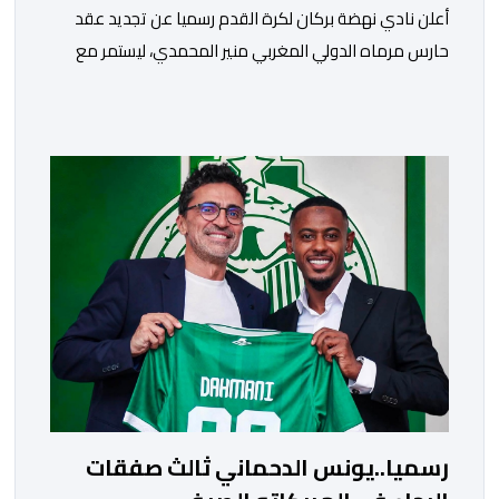
​أعلن نادي نهضة بركان لكرة القدم رسميا عن تجديد عقد
حارس مرماه الدولي المغربي منير المحمدي، ليستمر مع
الفريق البرتقالي بعقد يمتد حتى صيف عام 2028. ​وجاء هذا
الإعلان عبر الحسابات الرسمية للنادي على منصات التواصل
الاجتماعي، مصحوبا بعبارة “الرحلة مستمرة”، في إشارة إلى
رغبة الإدارة في الحفاظ على ركائز الفريق والتعزيز من
استقراره الفني […]
رسميا..يونس الدحماني ثالث صفقات