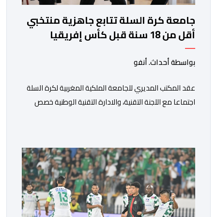
جامعة كرة السلة تتابع جاهزية منتخبي
أقل من 18 سنة قبل كأس إفريقيا
بواسطة أحداث. أنفو
عقد المكتب المديري للجامعة الملكية المغربية لكرة السلة
اجتماعا مع اللجنة التقنية، والادارة التقنية الوطنية خصص
لتقييم حصيلة عمل الأشهر الثلاثة الماضية، والوقوف على
مختلف المحطات التي شهدتها المنتخبات الوطنية خلال
الفترة الأخيرة. وشهد الاجتماع تقديم عرض مفصل حول
مشاركة المنتخبين الوطنيين لأقل من 18 سنة، إناثا وذكورا،
من طرف اللجنة التقنية التي واكبت كل […]