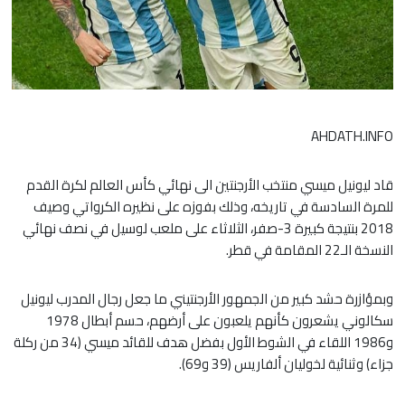
AHDATH.INFO
قاد ليونيل ميسي منتخب الأرجنتين الى نهائي كأس العالم لكرة القدم
للمرة السادسة في تاريخه، وذلك بفوزه على نظيره الكرواتي وصيف
2018 بنتيجة كبيرة 3-صفر، الثلاثاء على ملعب لوسيل في نصف نهائي
النسخة الـ22 المقامة في قطر.
وبمؤازرة حشد كبير من الجمهور الأرجنتيني ما جعل رجال المدرب ليونيل
سكالوني يشعرون كأنهم يلعبون على أرضهم، حسم أبطال 1978
و1986 اللقاء في الشوط الأول بفضل هدف للقائد ميسي (34 من ركلة
جزاء) وثنائية لخوليان ألفاريس (39 و69).