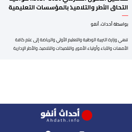
التحاق الأطر والتلاميذ بالمؤسسات التعليمية
بواسطة أحداث. أنفو
تنھي وزارة التربیة الوطنیة والتعلیم الأولي والریاضة إلى علم كافة
الأمھات والآباء وأولیاء الأمور، والتلمیذات والتلامیذ، والأطر الإداریة
والتربویة وإلى الرأي العام الوطني، أن الدخول المدرسي لسنة 2026-
2027 سیتم في موعده الرسمي المحدد سلفا طبقا لمقتضیات المقرر
الوزاري رقم 047.26 الصادر بتاریخ 3 یولیوز 2026 بشأن تنظیم السنة
الدراسیة. وأوضحت الوزارة، في بلاغ، أن أطر […]