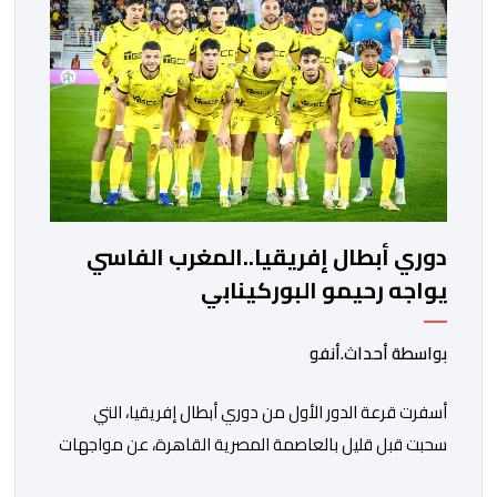
واريورز النيجيري ونادي أوديب ممثل […]
دوري أبطال إفريقيا..المغرب الفاسي
يواجه رحيمو البوركينابي
بواسطة أحداث.أنفو
أسفرت قرعة الدور الأول من دوري أبطال إفريقيا، التي
سحبت قبل قليل بالعاصمة المصرية القاهرة، عن مواجهات
متوازنة لممثلي كرة القدم المغربية، نهضة بركان والمغرب