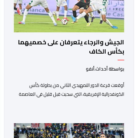
الجيش والرجاء يتعرفان على خصميهما
بكأس الكاف
بواسطة أحداث.أنفو
أوقعت قرعة الدور التمهيدي الثاني من بطولة كأس
الكونفدرالية الإفريقية، التي سحبت قبل قليل في العاصمة
المصرية القاهرة، ممثلي كرة القدم المغربية الرجاء الرياضي
والجيش الملكي في مواجهات مرتقبة أمام أندية غرب
ووسط القارة. ​وسيكون نادي الرجاء الرياضي على موعد مع
مواجهة المتأهل من المباراة التي تجمع بين إيل كانيمي