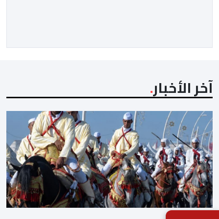
الفاسي، في مستهل مشوارهما القاري. ​وسيكون نادي
نهضة بركان على موعد في هذا الدور مع الفائز من المباراة
التي تجمع بين ستار سبورت السييراليوني ونادي المدينة
الغامبي، حيث يطمح الفريق […]
آخر الأخبار