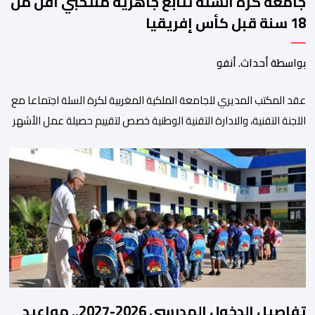
جامعة كرة السلة تتابع جاهزية منتخبي أقل من
18 سنة قبل كأس إفريقيا
بواسطة أحداث. أنفو
عقد المكتب المديري للجامعة الملكية المغربية لكرة السلة اجتماعا مع
اللجنة التقنية، والادارة التقنية الوطنية خصص لتقييم حصيلة عمل الأشهر
الثلاثة الماضية، والوقوف على مختلف المحطات التي شهدتها
المنتخبات الوطنية خلال الفترة الأخيرة. وشهد الاجتماع تقديم عرض
مفصل حول مشاركة المنتخبين الوطنيين لأقل من 18 سنة، إناثا وذكورا،
من طرف اللجنة التقنية التي واكبت كل […]
تفاصيل الدخول المدرسي 2026-2027.. مواعيد