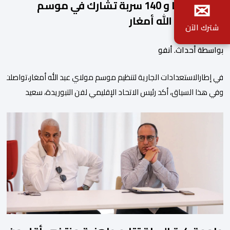
✉
2140 فارسا و 140 سربة تشارك في موسم
مولاي عبد الله أمغار
شترك الآن
بواسطة أحداث. أنفو
في إطارالاستعدادات الجارية لتنظيم موسم مولاي عبد الله أمغار،تواصلت 
وفي هذا السياق، أكد رئيس الاتحاد الإقليمي لفن التبوريدة، سعيد
ولم تخل هذه الدورة من مؤشرات إيجابية على مستوى تنوعالمشاركة، حيث 
وتبرز هذه الأرقام الحجم الكبير الذي باتت تعرفه تظاهرةالتبوريدة خلال 
ومن المرتقب أن تعرف فعاليات الموسم إقبالا جماهيريا
واسعا،في ظل الشغف الكبير الذي يحظى به فن التبوريدة، باعتبارهأحد أبرز م