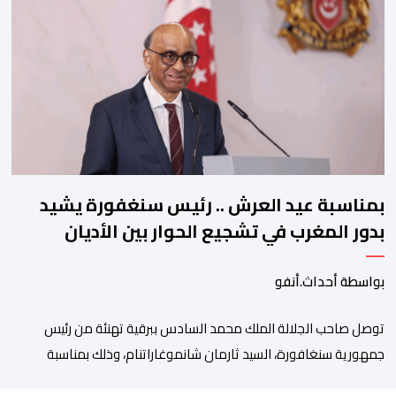
حيث يعول عليه الطاقم التقني للرجاء لتقديم الإضافة المرجوة في
المسابقات المحلية والقارية المقبلة. ​وجاء هذا التعاقد بعد أداء لافت
قدمه اللاعب برفقة اتحاد […]
بمناسبة عيد العرش .. رئيس سنغفورة يشيد
بدور المغرب في تشجيع الحوار بين الأديان
بواسطة أحداث.أنفو
توصل صاحب الجلالة الملك محمد السادس ببرقية تهنئة من رئيس
جمهورية سنغافورة، السيد ثارمان شانموغاراتنام، وذلك بمناسبة
الذكرى السابعة والعشرين لتربع جلالته على عرش أسلافه المنعمين.