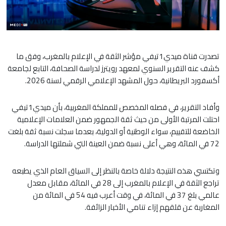
تصدرت قناة ميدي1تيفي مؤشر الثقة في الإعلام بالمغرب، وفق ما
كشف عنه التقرير السنوي لمعهد رويترز لدراسة الصحافة، التابع لجامعة
أكسفورد البريطانية، حول المشهد الإعلامي الرقمي لسنة 2026.
وأفاد التقرير، في فصله المخصص للمملكة المغربية، بأن ميدي1تيفي
احتلت المرتبة الأولى من حيث ثقة الجمهور ضمن العلامات الإعلامية
الخاضعة للتقييم، سواء الوطنية أو الدولية، بعدما سجلت نسبة ثقة بلغت
72 في المائة، وهي أعلى نسبة ضمن العينة التي شملتها الدراسة.
وتكتسي هذه النتيجة دلالة خاصة بالنظر إلى السياق العام الذي يطبعه
تراجع الثقة في الإعلام بالمغرب إلى 28 في المائة، مقابل معدل
عالمي بلغ 37 في المائة، في وقت أعرب فيه 54 في المائة من
المغاربة عن قلقهم إزاء تنامي الأخبار الزائفة.