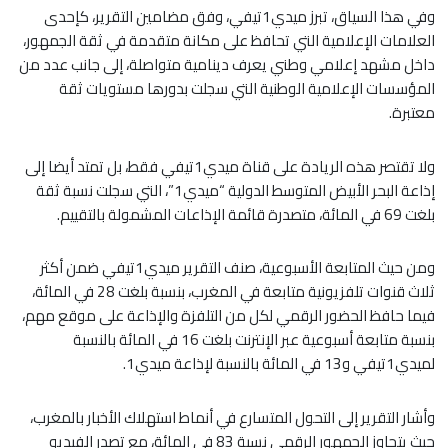
وفي هذا السياق، تبرز ميدي1تيفي، وفق مضامين التقرير، كإحدى
العلامات الإعلامية التي تحافظ على مكانة متقدمة في ثقة الجمهور،
داخل مشهد إعلامي وطني يعرف دينامية متواصلة، إلى جانب عدد من
المؤسسات الإعلامية الوطنية التي سجلت بدورها مستويات ثقة
معتبرة.
ولا تقتصر هذه الريادة على قناة ميدي1تيفي فقط، بل تمتد أيضا إلى
إذاعة البحر الأبيض المتوسط الدولية “ميدي1”، التي سجلت نسبة ثقة
بلغت 69 في المائة، متصدرة قائمة الإذاعات المشمولة بالتقييم.
ومن حيث المتابعة الأسبوعية، صنف التقرير ميدي1تيفي ضمن أكثر
ثلاث قنوات تلفزيونية متابعة في المغرب، بنسبة بلغت 28 في المائة،
فيما حافظ الحضور الرقمي لكل من التلفزة والإذاعة على موقع مهم،
بنسبة متابعة أسبوعية عبر الإنترنت بلغت 16 في المائة بالنسبة
لميدي1تيفي و13 في المائة بالنسبة لإذاعة ميدي1.
وأشار التقرير إلى التحول المتسارع في أنماط استهلاك الأخبار بالمغرب،
حيث يتجاوز الجمهور الرقمي نسبة 83 في المائة، مع تصدر الفيديو