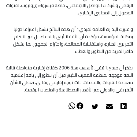
الرقمي وشبكات التواصل الاجتماعي، خاصة فيسبوك ويوتيوب، لقنوات
الوصول إلى المحتوى الإخباري.
واعتبرت الإدارة العامة لميدي1 أن هذه النتائج تشكل اعترافا دوليا
بمكانة المؤسسة، مؤكدة أن الثقة لا تُبنى بالادعاء، بل عبر الالتزام
التحريري الصارم، واستقلالية المعالجة، واحترام الجمهور، بما يشكل
حافزا لمزيد من التطوير والعطاء.
يذكر أن ميدي1تيفي تأسست سنة 2006 كقناة إخبارية متواصلة ثنائية
اللغة موجهة لمنطقة المغرب الكبير، قبل أن تتطور إلى باقة إعلامية
متعددة القنوات والمنصات، ذات توجه إقليمي وقاري، تغطي الشأن
الأفريقي والدولي عبر الأقمار الاصطناعية والمنصات الرقمية.