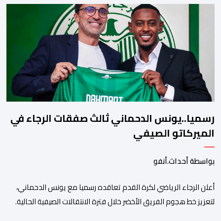
وأعادت تداولها حسابات على شبكات التواصل الاجتماعي. وكانت
السيدة المذكورة قد صرحت بمعطيات مضللة، واتهامات كيدية، تدعي
فيها بأن جهات رسمية هي من فتحت الحدود في […]
رسميا..يونس الدحماني ثالث صفقات الرجاء في
الميركاتو الصيفي
بواسطة أحداث.أنفو
أعلن الرجاء الرياضي لكرة القدم تعاقده رسميا مع يونس الدحماني،
لتعزيز خط هجوم الفريق الأخضر خلال فترة الانتقالات الصيفية الحالية. ​
ويمتد العقد الذي يربط الدحماني بالنسور لعدة سنوات حتى عام 2030،