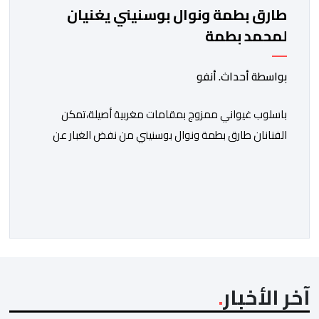
طارق بطمة ونوال بوسنيني يغنيان
لمحمد بطمة
بواسطة أحداث. أنفو
باسلوب غيواني ممزوج بمقامات مغربية أصيلة،تمكن
الفنانان طارق بطمة ونوال بوسنيني من نفض الغبار عن
زجلية جميلة،كتبها ولحنها المرحوم محمد بطمة ،احد اعمدة
مجموعة لمشاهب الشهيرة. الاغنية بعنوان ” فضولي
ياقلبي” ،قام بتوزيعها اسامة باهي،باسلوب سلس وبسيط،
متحكما في الجمل الموسيقية والانتقالات الجميلة..استطاع
الفنانان طارق بطمة ونوال بوسنيني أن يعطيا روحا فريدة
لهذه الاغنية,بفضل أدا […]
آخر الأخبار