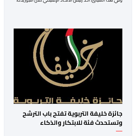
سعيد
ولم تخل هذه الدورة من مؤشرات إيجابية على مستوى تنوعالمشاركة،
وتبرز هذه الأرقام الحجم الكبير الذي باتت تعرفه تظاهرةالتبوريدة 
ومن المرتقب أن تعرف فعاليات الموسم إقبالا جماهيريا
واسعا،في ظل الشغف الكبير الذي يحظى به فن التبوريدة، باعتبارهأحد أ
جائزة خليفة التربوية تفتح باب الترشح
وتستحدث فئة للابتكار والذكاء
الاصطناعي