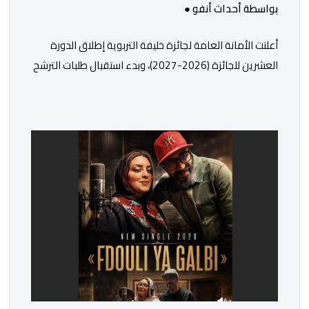
بواسطة أحداث أنفو ●
أعلنت الأمانة العامة لجائزة خليفة التربوية إطلاق الدورة
العشرين للجائزة (2026-2027)، وبدء استقبال طلبات الترشح
إلكترونياً اعتباراً من اليوم وحتى 31 دجنبر 2026. وقال بلاغ
صحافي إن هذه الدوة تكتسب أهمية خاصة لتزامنها مع
مرور عشرين عاماً على انطلاق الجائزة، وتشهد للمرة الأولى
استحداث فئة “الابتكار والذكاء الاصطناعي في التعليم”، إلى
جانب طرح 10 مجالات […]