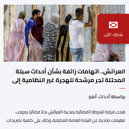
✉
شترك الآن
العرائش.. اتهامات زائفة بشأن أحداث سبتة
المحتلة تجر مرشحة للهجرة غير النظامية إلى
القضاء
بواسطة أحداث. أنفو
فتحت فرقة الشرطة القضائية بمدينة العرائش بحثا قضائيا بموجب
تعليمات صادرة عن النيابة العامة المختصة، وذلك على خلفية تصريحات
واتهامات زائفة أدلت بها مرشحة للهجرة السرية لموقع إخباري وطني،