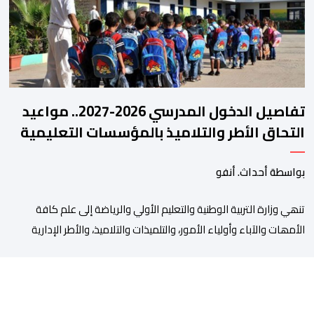
من طرف اللجنة التقنية التي واكبت كل […]
تفاصيل الدخول المدرسي 2026-2027.. مواعيد
التحاق الأطر والتلاميذ بالمؤسسات التعليمية
بواسطة أحداث. أنفو
تنھي وزارة التربیة الوطنیة والتعلیم الأولي والریاضة إلى علم كافة
الأمھات والآباء وأولیاء الأمور، والتلمیذات والتلامیذ، والأطر الإداریة
والتربویة وإلى الرأي العام الوطني، أن الدخول المدرسي لسنة 2026-
2027 سیتم في موعده الرسمي المحدد سلفا طبقا لمقتضیات المقرر
الوزاري رقم 047.26 الصادر بتاریخ 3 یولیوز 2026 بشأن تنظیم السنة
الدراسیة. وأوضحت الوزارة، في بلاغ، أن أطر […]