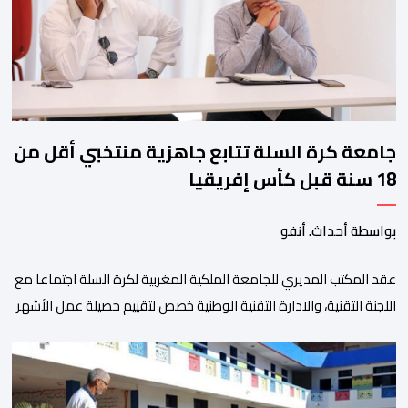
ومن المرتقب أن تعرف فعاليات الموسم إقبالا جماهيريا
واسعا،في ظل الشغف الكبير الذي يحظى به فن التبوريدة، باعتبارهأحد أبرز م
جامعة كرة السلة تتابع جاهزية منتخبي أقل من
18 سنة قبل كأس إفريقيا
بواسطة أحداث. أنفو
عقد المكتب المديري للجامعة الملكية المغربية لكرة السلة اجتماعا مع
اللجنة التقنية، والادارة التقنية الوطنية خصص لتقييم حصيلة عمل الأشهر
الثلاثة الماضية، والوقوف على مختلف المحطات التي شهدتها
المنتخبات الوطنية خلال الفترة الأخيرة. وشهد الاجتماع تقديم عرض
مفصل حول مشاركة المنتخبين الوطنيين لأقل من 18 سنة، إناثا وذكورا،