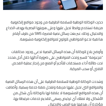
حذرت الوكالة الوطنية للسلامة الطرقية من وجود مواقع إلكترونية
مزيفة تستخدم روابطا تحيل عليها وعلى هويتها البصرية بهدف الخداع
والاحتيال، وذلك عبر بعث رسائل نصية قصيرة SMS من طرف أرقام
هاتفية تدعو المواطنين للولوج لمواقع إلكترونية مشبوهة.
وأوضح بلاغ للوكالة أن هذه الرسائل النصية تدعي وجود مخالفات
“مزعومة” للسير وتحث المواطنين على ضرورة أدائها خلال أجل محدد
تحت طائلة أداء مستحقات للتأخير أو المنع من إنجاز عملية الفحص
التقني أو سحب المركبة.
وشددت الوكالة الوطنية للسلامة الطرقية على أن هذه الرسائل النصية
والمواقع التي تحيل عليها مزيفة وتنتحل صفة خدمة رسمية. وأضافت
أن هذه المواقع المشبوهة لا علاقة لها بالوكالة بأي شكل من
الأشكال، ولا تمتلك أي ترخيص رسمي لتقديم خدمات مرتبطة بها،
مؤكدة أن هدفها هو النصب والاحتيال.