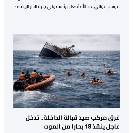
موسم مولاي عبد الله أمغار، برئاسة والي جهة الدار البيضاء-
سطات، وعامل إقليم الجديدة، ورئيس جماعة مولاي عبد الله،
ورئيس المجلس الإقليمي للجديدة، ورئيس المجلس العلمي
المحلي للجديدة، وذلك بحضور شخصيات مدنية وعسكرية
ودينية. وجرت مراسيم افتتاح فعاليات الموسم بالخيمة
الرسمية، حيث أُلقيت كلمات كل من رئيس المجلس […]
غرق مركب صيد قبالة الداخلة.. تدخل
عاجل ينقذ 18 بحارا من الموت