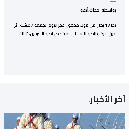
بواسطة أحداث.أنفو
نجا 18 بحارا من موت محقق، فجر اليوم الجمعة 7 غشت، إثر
غرق مركب الصيد الساحلي المخصص لصيد السردين، قبالة
سواحل مدينة الداخلة. ووفق المعطيات المتوفرة، فإن
الحادث وقع بعدما تسربت كميات كبيرة من المياه إلى داخل
المركب أثناء مزاولته نشاط الصيد البحري، قبل أن تتفاقم
الوضعية وينتهي الأمر بغرقه، ما استنفر عدداً من مراكب […]
آخر الأخبار