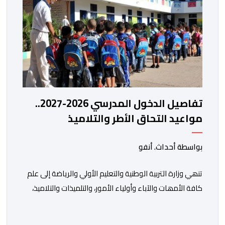
تفاصيل الدخول المدرسي 2026-2027..
مواعيد التحاق الأطر والتلاميذ
بالمؤسسات التعليمية
بواسطة أحداث. أنفو
تنھي وزارة التربیة الوطنیة والتعلیم الأولي والریاضة إلى علم
كافة الأمھات والآباء وأولیاء الأمور، والتلمیذات والتلامیذ،
والأطر الإداریة والتربویة وإلى الرأي العام الوطني، أن الدخول
المدرسي لسنة 2026-2027 سیتم في موعده الرسمي