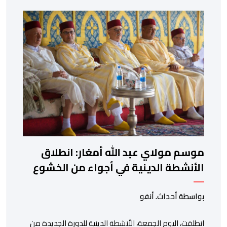
المحدد سلفا طبقا لمقتضیات المقرر الوزاري رقم 047.26
الصادر بتاریخ 3 یولیوز 2026 بشأن تنظیم السنة الدراسیة.
وأوضحت الوزارة، في بلاغ، أن أطر […]
موسم مولاي عبد الله أمغار: انطلاق
الأنشطة الدينية في أجواء من الخشوع
الروحي
بواسطة أحداث. أنفو
انطلقت، اليوم الجمعة، الأنشطة الدينية للدورة الجديدة من