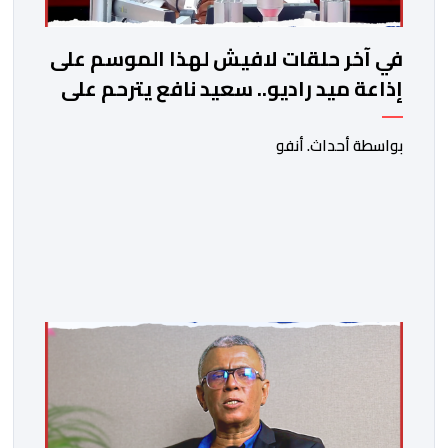
في آخر حلقات لافيش لهذا الموسم على
إذاعة ميد راديو.. سعيد نافع يترحم على
الفقيد الكاتب والصحفي جمال زايد
بواسطة أحداث. أنفو