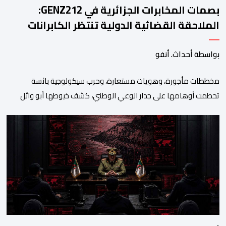
بصمات المخابرات الجزائرية في GENZ212:
الملاحقة القضائية الدولية تنتظر الكابرانات
بواسطة أحداث. أنفو
مخططات مأجورة، وهويات مستعارة، وحرب سيكولوجية بائسة
تحطمت أوهامها على جدار الوعي الوطني، كشف خيوطها أبو وائل
الريفي في بوح جديد له هذا الأحد، استعرض من خلاله تفاصيل اجهاض
الأجهزة الأمنية المغربية لأحدث محاولات المخابرات العسكرية الجزائرية
استهداف امن المملكة واستقرارها. أكد أبو وائل الريفي أنه: “بعد
إجهاض مخططات الجارة التي تحركت سريعا عبر عملائها […]