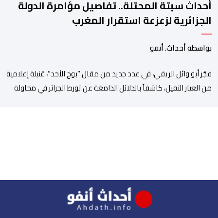
أحداث سبتة المحتلة.. تفاصيل مؤامرة الدولة
الجزائرية لزعزعة استقرار المغرب
بواسطة أحداث. أنفو
فجَّر أبو وائل الريفي، في عدد جديد من مقال “بوح الأحد”، قنبلة إعلامية
من العيار الثقيل، كاشفاً بالدلائل الدامغة عن تورط الجزائر في محاولة
جديدة لضرب الاستقرار الداخلي بالمغرب والتشويش على علاقاته
الاستراتيجية مع إسبانيا، كاشفا خيوط حملة تحريضية ممنهجة شنتها
الحسابات والمنصات التابعة للمخابرات العسكرية الجزائرية لاستدراج
الشباب والقاصرين عبر مواقع التواصل الاجتماعي، وذلك […]