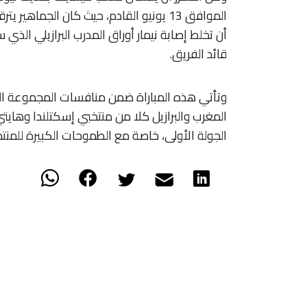
الموافق 13 يونيو القادم، حيث كان الجما
أن تخلط إصابة نيمار أوراق المدرب البرازيلي ال
قائد الفريق.
​وتأتي هذه المباراة ضمن منافسات المجموعة الث
المغرب والبرازيل كلا من منتخبي إسكتلندا وهايت
الجولة الأولى، خاصة مع الطموحات الكبيرة للمنتخب