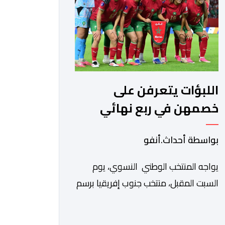
الوحيد المباشر والمنتخب من قِبل 211
اتحادا […]
اللبؤات يتعرفن على
خصمهن في ربع نهائي
كأس إفريقيا
بواسطة أحداث.أنفو
يواجه المنتخب الوطني النسوي، يوم
السبت المقبل، منتخب جنوب إفريقيا برسم
ربع نهائي كأس أمم إفريقيا للسيدات
“المغرب 2026”. وستجرى المباراة على