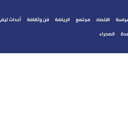
ياسة
اقتصاد
مجتمع
الرياضة
فن وثقافة
أحداث تيف
دة
الصحراء