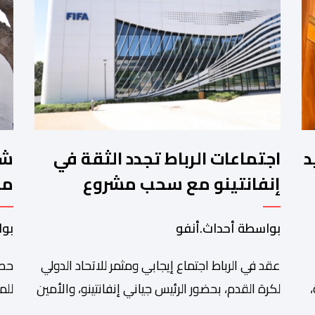
.تقييد
اجتماعات الرباط تجدد الثقة في
إنفانتينو مع سحب مشروع
مخ
الفيفا
لل
بواسطة أحداث.أنفو
بوا
ال
عقد في الرباط اجتماع إيجابي ومثمر للاتحاد الدولي
حصل
لكرة القدم، بحضور الرئيس جياني إنفانتينو، والأمين
للم
العام ماتياس غرافستروم، وأعضاء مجلس إدارة
الم