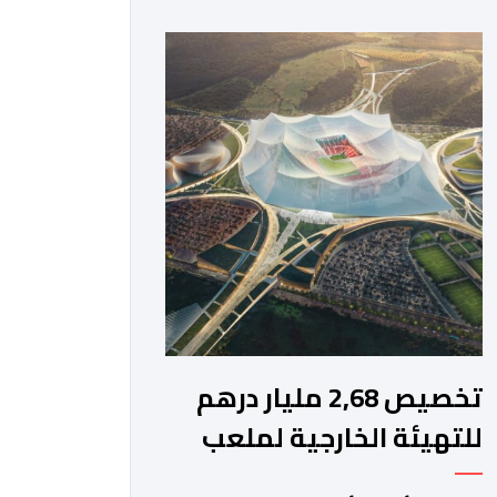
أرضية ملعب مولاي الحسن بمدينة الرباط،
انطلاقا من الساعة التاسعة ليلا. وكانت
لبؤات الأطلس قد تأهلن إلى الدور ربع
النهائي بعد تصدرهن المجموعة الأولى
برصيد سبع نقاط، حصدنها من انتصارين
وتعادل، فيما بلغ […]
تخصيص 2,68 مليار درهم
للتهيئة الخارجية لملعب
الحسن الثاني