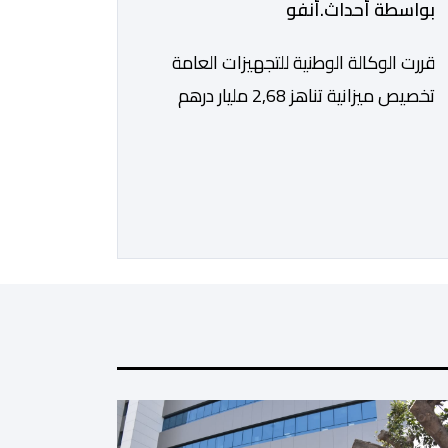
بواسطة أحداث.أنفو
قررت الوكالة الوطنية للتجهيزات العامة
تخصيص ميزانية تناهز 2,68 مليار درهم
للقيام بأشغال التهيئة الخارجية الخاصة
بملعب الحسن الثاني الكبير الذي سيتسع
لـ115 ألف متفرج، بهدف تجهيزه وفق
أعلى المعايير العالمية قبل انطلاق
نهائيات كأس العالم 2030. ​وكشف مصدر
مطلع أن هذا الغلاف المالي يندرج في إطار
الحصة رقم 7 من القائمة الإجمالية
لطلبات العروض […]