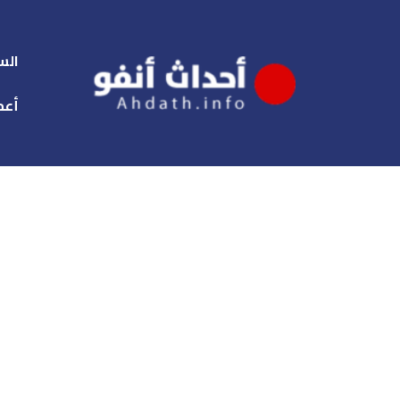
الس
أعم