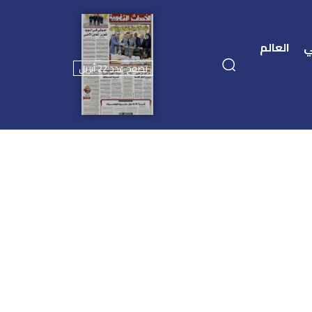
ي
العالم
تصفح عدد 22 أبريل