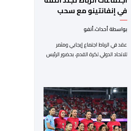
اجتماعات الرباط تجدد الثقة
في إنفانتينو مع سحب
مشروع الفيفا
بواسطة أحداث.أنفو
عقد في الرباط اجتماع إيجابي ومثمر
للاتحاد الدولي لكرة القدم، بحضور الرئيس
جياني إنفانتينو، والأمين العام ماتياس
غرافستروم، وأعضاء مجلس إدارة الفيفا،
لمناقشة التطورات الأخيرة وضمان تطوير
آليات العمل الداخلي. ​وشهد اللقاء تجديد
الثقة المتبادلة بين القيادة التنفيذية
للاتحاد، حيث أكد المجتمعون دعمهم
الكامل للرئيس إنفانتينو باعتباره المسؤول