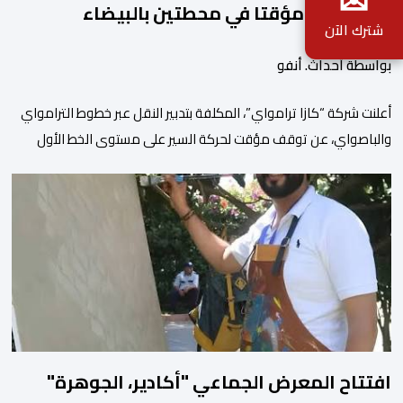
✉
الباصواي" مؤقتا في محطتين بالبيضاء
شترك الآن
بواسطة أحداث. أنفو
أعلنت شركة “كازا ترامواي”، المكلفة بتدبير النقل عبر خطوط الترامواي
والباصواي، عن توقف مؤقت لحركة السير على مستوى الخط الأول
لـ”الباصواي” (BW1)، وذلك خلال الفترة الممتدة من 1 إلى 15 غشت
2026. وأشارت الشركة، عبر إشعار رسمي وجهته لمستعملي الخط، أن
هذا التوقف المؤقت يأتي في إطار الأشغال الخاصة بتهيئة مشروع الخط
الكبيير للقطار فائق […]
افتتاح المعرض الجماعي "أكادير، الجوهرة"