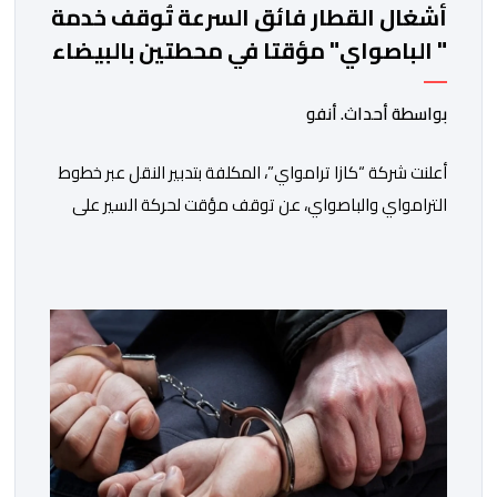
أشغال القطار فائق السرعة تُوقف خدمة
" الباصواي" مؤقتا في محطتين بالبيضاء
بواسطة أحداث. أنفو
أعلنت شركة “كازا ترامواي”، المكلفة بتدبير النقل عبر خطوط
الترامواي والباصواي، عن توقف مؤقت لحركة السير على
مستوى الخط الأول لـ”الباصواي” (BW1)، وذلك خلال الفترة
الممتدة من 1 إلى 15 غشت 2026. وأشارت الشركة، عبر
إشعار رسمي وجهته لمستعملي الخط، أن هذا التوقف
المؤقت يأتي في إطار الأشغال الخاصة بتهيئة مشروع الخط
الكبيير للقطار فائق […]