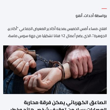
بواسطة أحداث. أنفو
افتتح، مساء أمس الخميس بمدينة أكادير المعرض الجماعي “أكادير،
الجوهرة”، الذي يضم أعمال 12 فنانا تشكيليا من جهة سوس ماسة،
ويستمر إلى غاية 31 أكتوبر القادم. ويعد هذا المعرض افتتاحا رسميا
لـ”فضاء إكسبو أكادير” الجديد، الذي يطمح إلى أن يصبح فضاء دائما
مخصصا للتعريف بإبداعات ومواهب الجهة وخارجها. ويجمع معرض
“أكادير، الجوهرة”، الذي تنظمه مؤسسة […]
الصاعق الكهربائي يمكن فرقة محاربة
العصابات بسلا من توقيف شخص هائج وخطر