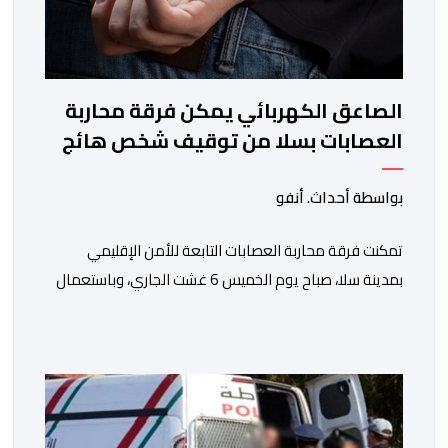
الصاعق الكهربائي يمكن فرقة محاربة
العصابات بسلا من توقيف شخص هائج
وخطر
بواسطة أحداث. أنفو
تمكنت فرقة محاربة العصابات التابعة للأمن الإقليمي
بمدينة سلا، صباح يوم الخميس 6 غشت الجاري، وباستعمال
السلاح الكهربائي ، من توقيف شخص ، من ذوي السوابق
القضائية المتعددة، وكان يشكل موضوع مذكرات بحث
جاربة. وكان المشتبه فيه قد أثار الفوضى وترويع المواطنين
بحي الرحمة، قبل أن تتدخل عناصر فرقة محاربة العصابات
لملاحقته ومحاصرته، غير أنه […]