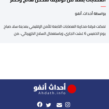
بواسطة أحداث. أنفو
تمكنت فرقة محاربة العصابات التابعة للأمن الإقليمي بمدينة سلا، صباح
يوم الخميس 6 غشت الجاري، وباستعمال السلاح الكهربائي ، من
توقيف شخص ، من ذوي السوابق القضائية المتعددة، وكان يشكل
موضوع مذكرات بحث جاربة. وكان المشتبه فيه قد أثار الفوضى وترويع
المواطنين بحي الرحمة، قبل أن تتدخل عناصر فرقة محاربة العصابات
لملاحقته ومحاصرته، غير أنه […]