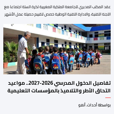
عقد المكتب المديري للجامعة الملكية المغربية لكرة السلة اجتماعا مع
اللجنة التقنية، والادارة التقنية الوطنية خصص لتقييم حصيلة عمل الأشهر
الثلاثة الماضية، والوقوف على مختلف المحطات التي شهدتها
المنتخبات الوطنية خلال الفترة الأخيرة. وشهد الاجتماع تقديم عرض
مفصل حول مشاركة المنتخبين الوطنيين لأقل من 18 سنة، إناثا وذكورا،
من طرف اللجنة التقنية التي واكبت كل […]
تفاصيل الدخول المدرسي 2026-2027.. مواعيد
التحاق الأطر والتلاميذ بالمؤسسات التعليمية
بواسطة أحداث. أنفو