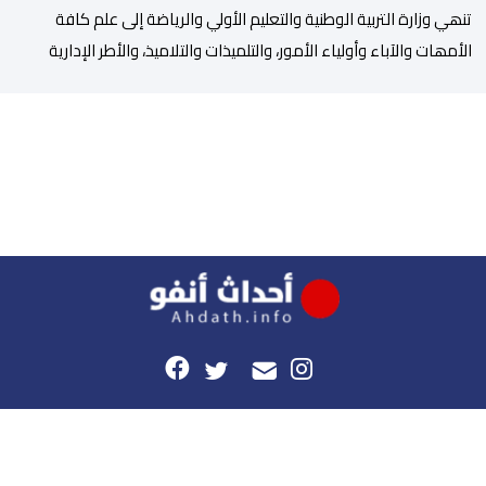
تنھي وزارة التربیة الوطنیة والتعلیم الأولي والریاضة إلى علم كافة
الأمھات والآباء وأولیاء الأمور، والتلمیذات والتلامیذ، والأطر الإداریة
والتربویة وإلى الرأي العام الوطني، أن الدخول المدرسي لسنة 2026-
2027 سیتم في موعده الرسمي المحدد سلفا طبقا لمقتضیات المقرر
الوزاري رقم 047.26 الصادر بتاریخ 3 یولیوز 2026 بشأن تنظیم السنة
الدراسیة. وأوضحت الوزارة، في بلاغ، أن أطر […]
هذا الموقع
راسلونا
موقع أحداث.أنفو هو النسخة الرقمية لجريدة الأحداث المغربية