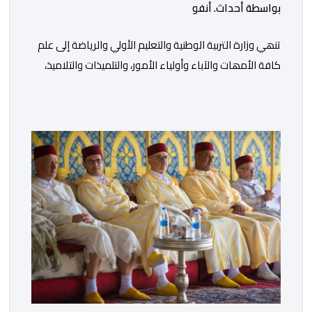
بواسطة أحداث. أنفو
تنھي وزارة التربیة الوطنیة والتعلیم الأولي والریاضة إلى علم
كافة الأمھات والآباء وأولیاء الأمور، والتلمیذات والتلامیذ،
والأطر الإداریة والتربویة وإلى الرأي العام الوطني، أن الدخول
المدرسي لسنة 2026-2027 سیتم في موعده الرسمي
المحدد سلفا طبقا لمقتضیات المقرر الوزاري رقم 047.26
الصادر بتاریخ 3 یولیوز 2026 بشأن تنظیم السنة الدراسیة.
وأوضحت الوزارة، في بلاغ، أن أطر […]