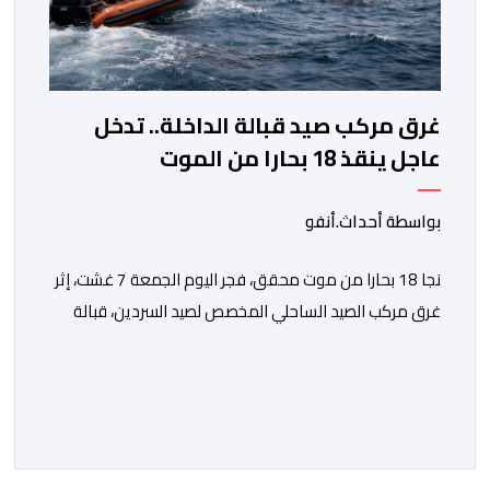
غرق مركب صيد قبالة الداخلة.. تدخل
عاجل ينقذ 18 بحارا من الموت
بواسطة أحداث.أنفو
نجا 18 بحارا من موت محقق، فجر اليوم الجمعة 7 غشت، إثر
غرق مركب الصيد الساحلي المخصص لصيد السردين، قبالة
سواحل مدينة الداخلة. ووفق المعطيات المتوفرة، فإن
الحادث وقع بعدما تسربت كميات كبيرة من المياه إلى داخل
المركب أثناء مزاولته نشاط الصيد البحري، قبل أن تتفاقم
الوضعية وينتهي الأمر بغرقه، ما استنفر عدداً من مراكب […]