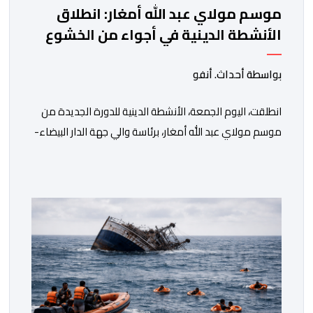
موسم مولاي عبد الله أمغار: انطلاق
الأنشطة الدينية في أجواء من الخشوع
الروحي
بواسطة أحداث. أنفو
انطلقت، اليوم الجمعة، الأنشطة الدينية للدورة الجديدة من
موسم مولاي عبد الله أمغار، برئاسة والي جهة الدار البيضاء-
سطات، وعامل إقليم الجديدة، ورئيس جماعة مولاي عبد الله،
ورئيس المجلس الإقليمي للجديدة، ورئيس المجلس العلمي
المحلي للجديدة، وذلك بحضور شخصيات مدنية وعسكرية
ودينية. وجرت مراسيم افتتاح فعاليات الموسم بالخيمة
الرسمية، حيث أُلقيت كلمات كل من رئيس المجلس […]