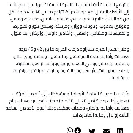
وتتوقع المديرية أيضا تسجيل الظاهرة الجوية نفسها من اليوم الأحد
إلى الأربعاء المقبل، مع درجات حرارة تتراوح ما بين 40 و43 درجة، بكل
من عمالات وأقاليم سيدي قاسم، وسيدي سليمان، وخنيفرة، وفاس،
ومولاي يعقوب، وتاونات، ووزان، وخريبكة، وسيدي بنور، والصويرة،
والخميسات، ومكناس، وآسفي، وأكادير إداوتنان وإنزكان آيت ملول.
وخلال نفس الفترة، ستتراوح درجات الحرارة ما بين 42 و45 درجة
بعمالات وأقاليم قلعة السراغنة، والرحامنة، واليوسفية، وبني ملال،
والفقيه بن صالح، ووادي الذهب، وبوجدور، وأسا الزاك، والسمارة،
وطاطا، وتارودانت، وأوسرد، وسطات، وشيشاوة، ومراكش، وزاكورة
والرشيدية.
وأشارت المديرية العامة للأرصاد الجوية، كذلك، إلى أنه من المرتقب
تسجيل زخات رعدية (من 20 إلى 30 ملم) مع تساقط البرد وهبات رياح
بعمالات وأقاليم بولمان، وميدلت وفكيك، وذلك اليوم الأحد من الساعة
الثانية زوالا إلى غاية العاشرة ليلا.