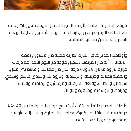
تتوقع المديرية العامة للأرصاد الجوية تسجيل موجة حر، وزخات رعدية
مع تساقط البرد وهبات رياح، ابتداء من اليوم الأحد وإلى غاية الأربعاء
المقبل بعدد من مناطق المملكة.
وأوضحت المديرية، في نشرة إنذارية محينة من مستوى يقظة
“برتقالي”، أنه من المرتقب تسجيل موجة حر، اليوم الأحد، مع درجات
حرارة تتراوح ما بين 38 و40 درجة، بكل من عمالات وأقاليم بني ملال،
والفقيه بنصالح، وخريبكة، والرشيدية، وتارودانت، وسيدي قاسم، وسيدي
سليمان، وسطات، وقلعة السراغنة، ومراكش، والرحامنة، وفكيك،
وجرادة، واليوسفية، وخنيفرة وتاونات.
وأضاف المصدر ذاته أنه يرتقب أن تتراوح درجات الحرارة ما بين 40 و44
درجة بعمالات وأقاليم زاكورة، وطاطا، والسمارة، وأسا الزاك، وأوسرد،
وبوجدور، ووادي الذهب وتنغير.