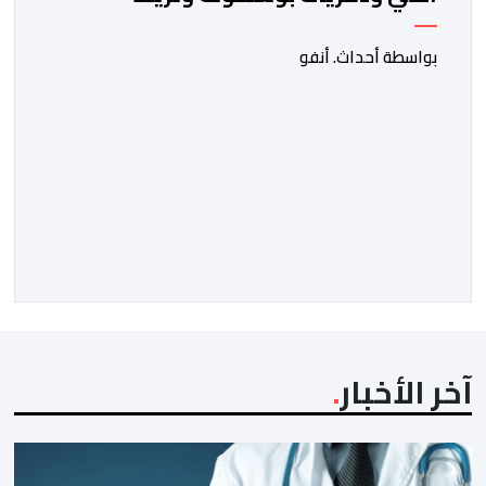
"الشارجان عيسى" في كأس العالم
بواسطة أحداث. أنفو
آخر الأخبار