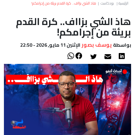
العالم
الرئيسية
|
بودكاست
|
هاذ الشي بزااف.. كرة القدم بريئة من إجرامكم!
هاذ الشي بزااف.. كرة القدم
أعمدة
بريئة من إجرامكم!
الصحراء
يوسف بصور
بواسطة
الإثنين 11 مايو, 2026 - 22:50