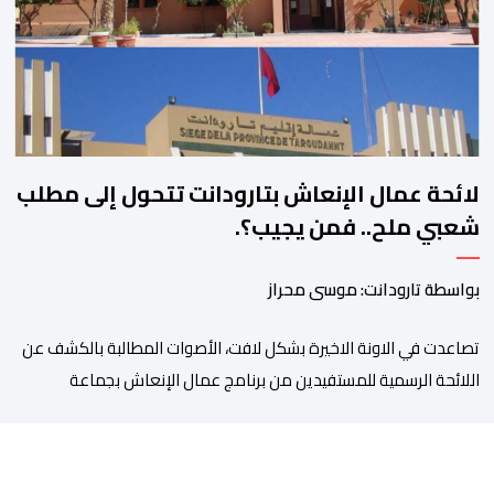
الوعود الانتخابية إلى التزامات عملية […]
لائحة عمال الإنعاش بتارودانت تتحول إلى مطلب
شعبي ملح.. فمن يجيب؟.
بواسطة تارودانت: موسى محراز
تصاعدت في الاونة الاخيرة بشكل لافت، الأصوات المطالبة بالكشف عن
اللائحة الرسمية للمستفيدين من برنامج عمال الإنعاش بجماعة
تارودانت، بعد أن تحول الملف إلى واحد من أكثر المواضيع إثارة للنقاش
داخل المدينة وعلى منصات التواصل الاجتماعي، وسط دعوات متزايدة
إلى اعتماد مبدأ الشفافية وربط المسؤولية بالمحاسبة. فبعد خروج عبد