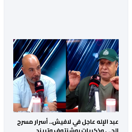
عبد الإله عاجل في لافيش.. أسرار مسرح
الحي وذكريات بوشنتوف وتريند