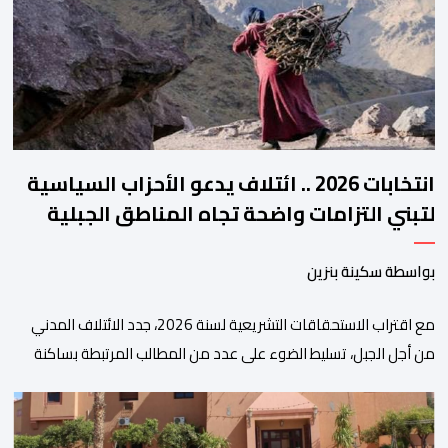
هذه المنصة، التي تم إطلاقها في إطار استراتيجيتها الرامية إلى التحديث
والتحول الرقمي، تشكل خطوة مهمة في […]
انتخابات 2026 .. ائتلاف يدعو الأحزاب السياسية
لتبني التزامات واضحة تجاه المناطق الجبلية
بواسطة سكينة بنزين
مع اقتراب الاستحقاقات التشريعية لسنة 2026، جدد الائتلاف المدني
من أجل الجبل، تسليط الضوء على عدد من المطالب المرتبطة بساكنة
المناطق الجبلية. وفي هذا السياق، أطلق الائتلاف مذكرة مطلبية، دعا
فيها الأحزاب السياسية، إلى ادراج 10 التزامات ضمن برامجها الانتخابية
المنتظرة، في إطار تعاقد سياسي مع المناطق الجبلية والانتقال من