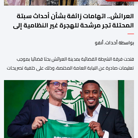
العرائش.. اتهامات زائفة بشأن أحداث سبتة
المحتلة تجر مرشحة للهجرة غير النظامية إلى
القضاء
بواسطة أحداث. أنفو
فتحت فرقة الشرطة القضائية بمدينة العرائش بحثا قضائيا بموجب
تعليمات صادرة عن النيابة العامة المختصة، وذلك على خلفية تصريحات
واتهامات زائفة أدلت بها مرشحة للهجرة السرية لموقع إخباري وطني،
وأعادت تداولها حسابات على شبكات التواصل الاجتماعي. وكانت
السيدة المذكورة قد صرحت بمعطيات مضللة، واتهامات كيدية، تدعي
فيها بأن جهات رسمية هي من فتحت الحدود في […]