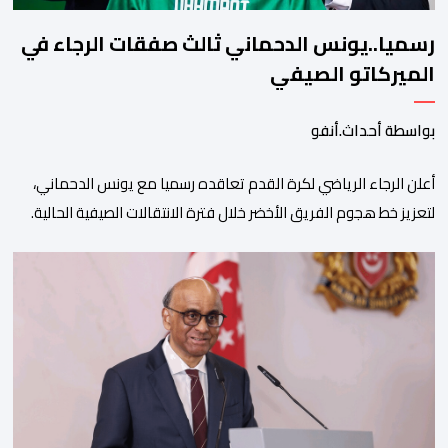
رسميا..يونس الدحماني ثالث صفقات الرجاء في
الميركاتو الصيفي
بواسطة أحداث.أنفو
أعلن الرجاء الرياضي لكرة القدم تعاقده رسميا مع يونس الدحماني،
لتعزيز خط هجوم الفريق الأخضر خلال فترة الانتقالات الصيفية الحالية. ​
ويمتد العقد الذي يربط الدحماني بالنسور لعدة سنوات حتى عام 2030،
حيث يعول عليه الطاقم التقني للرجاء لتقديم الإضافة المرجوة في
المسابقات المحلية والقارية المقبلة. ​وجاء هذا التعاقد بعد أداء لافت
قدمه اللاعب برفقة اتحاد […]