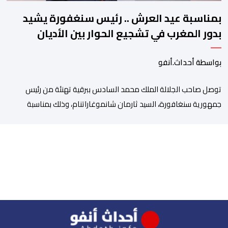
بمناسبة عيد العرش .. رئيس سنغفورة يشيد
بدور المغرب في تشجيع الحوار بين الأديان
بواسطة أحداث.أنفو
توصل صاحب الجلالة الملك محمد السادس ببرقية تهنئة من رئيس
جمهورية سنغافورة، السيد ثارمان شانموغاراتنام، وذلك بمناسبة
الذكرى السابعة والعشرين لتربع جلالته على عرش أسلافه المنعمين.
وأعرب السيد شانموغاراتنام، في هذه البرقية، باسم الشعب
السنغافوري، عن أحر تهانئه وأطيب متمنياته بموفور الصحة ومزيد من
التوفيق لجلالة الملك، وللشعب المغربي بمزيد من السلام والازدهار.
وأشاد الرئيس […]