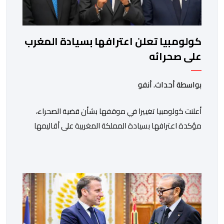
كولومبيا تعلن اعترافها بسيادة المغرب
على صحرائه
بواسطة أحداث. أنفو
أعلنت كولومبيا تغييرا في موقفها بشأن قضية الصحراء،
مؤكدة اعترافها بسيادة المملكة المغربية على أقاليمها
الجنوبية. وتم الإعلان عن هذا الموقف الجديد، أمس
الجمعة، خلال لقاء بين وزير الشؤون الخارجية والتعاون
الافريقي والمغاربة المقيمين بالخارج، ناصر بوريطة، ونائب
رئيس جمهورية كولومبيا، خوسيه مانويل ريستريبو، بحضور
وزير العلاقات الخارجية عمر بولا إسكوبار. وبهذه المناسبة،
أكد السيد […]