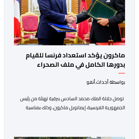
ماكرون يؤكد استعداد فرنسا للقيام
بدورها الكامل في ملف الصحراء
بواسطة أحداث.أنفو
توصل جلالة الملك محمد السادس ببرقية تهنئة من رئيس
الجمهورية الفرنسية، إيمانويل ماكرون، وذلك بمناسبة
الذكرى السابعة والعشرين لتربعه على العرش، حيث أعرب
فيها عن تمنياته لجلالة الملك بالصحة والسعادة والتوفيق،
مجددا التعبير لجلالته عن مشاعر الصداقة العميقة والمتينة