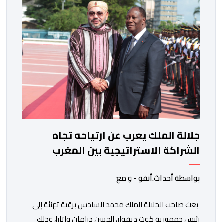
التي تكنها فرنسا وشعبها للمغرب وللشعب المغربي. وقال
الرئيس الفرنسي “لا يساورني أي شك في أن […]
جلالة الملك يعرب عن ارتياحه تجاه
الشراكة الاستراتيجية بين المغرب
والكوت ديفوار
بواسطة أحداث.أنفو - و مع
بعث صاحب الجلالة الملك محمد السادس برقية تهنئة إلى
رئيس جمهورية كوت ديفوار، الحسن درامان واتارا، وذلك