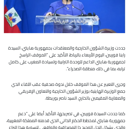
جددت وزيرة الشؤون الخارجية والمعتقدات بجمهورية هايتي، السيدة
راينا فوربين، اليوم الأربعاء بالرباط، التأكيد على “الموقف الراسخ
لجمهورية هايتي الداعم للوحدة الترابية ولسيادة المغرب على كامل
ترابه، بما في ذلك منطقة الصحراء”.
وجرى التعبير عن هذا الموقف خلال ندوة صحفية عقب اللقاء الذي
جمع الوزيرة الهايتية بوزير الشؤون الخارجية والتعاون الإفريقي
والمغاربة المقيمين بالخارج، السيد ناصر بوريطة.
كما جددت السيدة فوربين، في تصريحها، التأكيد أيضا على “دعم
جمهورية هايتي لمخطط الحكم الذاتي الذي قدمته المملكة المغربية،
والذي يشكل الحل الوحيد ذا المصداقية والواقعي لتسوية هذا النزاع