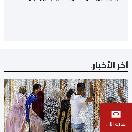
بمناسبة العيد الوطني لبلاده. وأعرب جلالة الملك، في هذه
البرقية، عن تهانئه الحارة للسيد واتارا، مقرونة بأصدق
متمنيات جلالته بموصول التقدم والازدهار للشعب الإيفواري.
ومما جاء في برقية جلالة الملك “لقد تمكنت المملكة
المغربية وجمهورية كوت ديفوار، بحكم […]
آخر الأخبار
✉
شترك الآن