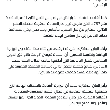
الإقليمي”.
كما أشادت باعتماد القرار التاريخي لمجلس الأمن التابع للأمم المتحدة
رقم 2797، الذي يكرس، في إطار السيادة المغربية، مخطط الحكم
الذاتي المقترح من قبل المغرب كأساس وحيد جدي وذي مصداقية
ودائم للتوصل إلى حل سياسي لهذه القضية.
وأكد البيان المشترك الذي تم توقيعه في ختام هذا اللقاء بين الوزيرة
الهايتية ونظيرها المغربي، أن السيدة فوربين “نوهت بالتوافق الدولي
المتنامي بفضل الدينامية التي أطلقها صاحب الجلالة الملك محمد
السادس، لصالح مخطط الحكم الذاتي وسيادة المملكة المغربية على
صحرائها، وهو نفسه موقف جمهورية هايتي”.
وأبرز البيان المشترك كذلك أن الوزيرة “أشادت بالمنجزات الهامة التي
حققتها المملكة المغربية في مجال التنمية السوسيو-اقتصادية
للأقاليم الجنوبية، من خلال النموذج التنموي الجديد الذي يعزز الاستقرار
والأمن والاندماج الإقليمي”.