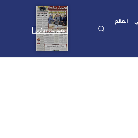
ي
العالم
تصفح عدد 22 أبريل