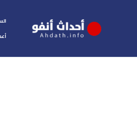
الس
أعم