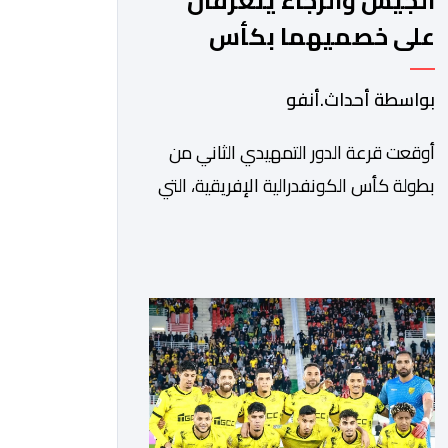
الجيش والرجاء يتعرفان
على خصميهما بكأس
الكاف
بواسطة أحداث.أنفو
أوقعت قرعة الدور التمهيدي الثاني من
بطولة كأس الكونفدرالية الإفريقية، التي
سحبت قبل قليل في العاصمة المصرية
القاهرة، ممثلي كرة القدم المغربية الرجاء
الرياضي والجيش الملكي في مواجهات
مرتقبة أمام أندية غرب ووسط القارة. ​
وسيكون نادي الرجاء الرياضي على موعد
مع مواجهة المتأهل من المباراة التي
تجمع بين إيل كانيمي واريورز النيجيري