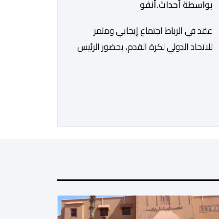
بواسطة أحداث.أنفو
عقد في الرباط اجتماع إيجابي ومثمر
للاتحاد الدولي لكرة القدم، بحضور الرئيس
جياني إنفانتينو، والأمين العام ماتياس
غرافستروم، وأعضاء مجلس إدارة الفيفا،
لمناقشة التطورات الأخيرة وضمان تطوير
آليات العمل الداخلي. ​وشهد اللقاء تجديد
الثقة المتبادلة بين القيادة التنفيذية
للاتحاد، حيث أكد المجتمعون دعمهم
الكامل للرئيس إنفانتينو باعتباره المسؤول
الوحيد المباشر والمنتخب من قِبل 211
اتحادا […]