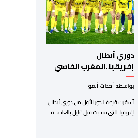
ونادي أوديب ممثل […]
دوري أبطال
إفريقيا..المغرب الفاسي
يواجه رحيمو البوركينابي
بواسطة أحداث.أنفو
أسفرت قرعة الدور الأول من دوري أبطال
إفريقيا، التي سحبت قبل قليل بالعاصمة
المصرية القاهرة، عن مواجهات متوازنة
لممثلي كرة القدم المغربية، نهضة بركان