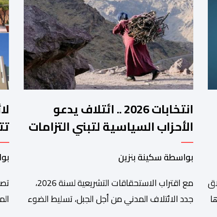
انتخابات 2026 .. ائتلاف يدعو
لا
الأحزاب السياسية لتبني التزامات
تت
واضحة تجاه المناطق الجبلية
فم
بواسطة سكينة بنزين
بوا
اق
مع اقتراب الاستحقاقات التشريعية لسنة 2026،
تصا
ا
جدد الائتلاف المدني من أجل الجبل، تسليط الضوء
الم
على عدد من المطالب المرتبطة بساكنة المناطق
من 