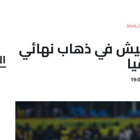
إفريقيا
يش في ذهاب نهائي
ال
يا