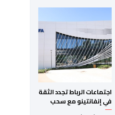
والمغرب الفاسي، في مستهل مشوارهما
القاري. ​وسيكون نادي نهضة بركان على
موعد في هذا الدور مع الفائز من المباراة
التي تجمع بين ستار سبورت السييراليوني
ونادي المدينة الغامبي، حيث يطمح
الفريق […]
اجتماعات الرباط تجدد الثقة
في إنفانتينو مع سحب
مشروع الفيفا