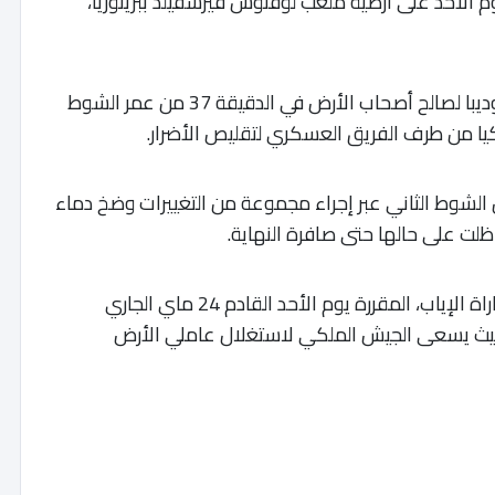
وم الأحد على أرضية ملعب لوفتوس فيرسفيلد ببريتوريا،
​وسجل الهدف الوحيد في اللقاء اللاعب أوبري موديبا لصالح أصحاب الأرض في الدقيقة 37 من عمر الشوط
ا من طرف الفريق العسكري لتقليص الأضرار.
 الشوط الثاني عبر إجراء مجموعة من التغييرات وضخ دماء
لت على حالها حتى صافرة النهاية.
​وتبقى حظوظ تدالعساكر كاملة للتعويض في مباراة الإياب، المقررة يوم الأحد القادم 24 ماي الجاري
ط، حيث يسعى الجيش الملكي لاستغلال عاملي الأرض