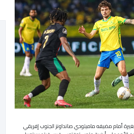
يرة أمام مضيفه ماميلودي صانداونز الجنوب إفريقي