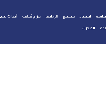
ياسة
اقتصاد
مجتمع
الرياضة
فن وثقافة
أحداث تيف
دة
الصحراء