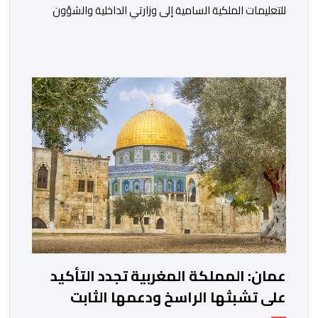
للتعليمات الملكية السامية إلى وزارتي الداخلية والشؤون
الخارجية، في العمل على تحديد هوية القاصرين غير
المرفوقين بهدف إعادتهم إلى الوطن”. وفي هذا الإطار، أكد
أن المملكة المغربية مستعدة للتنسيق مع شركائها الإسبان
والأوروبيين من أجل إعادة القاصرين غير المرفوقين. وأعرب
المصدر ذاته عن الأسف لكونه “في […]
عمان: المملكة المغربية تجدد التأكيد
على تشبثها الراسخ ودعمها الثابت