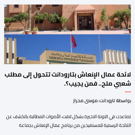
المناطق الجبلية. وفي هذا السياق، أطلق الائتلاف مذكرة مطلبية، دعا
فيها الأحزاب السياسية، إلى ادراج 10 التزامات ضمن برامجها الانتخابية
المنتظرة، في إطار تعاقد سياسي مع المناطق الجبلية والانتقال من
الوعود الانتخابية إلى التزامات عملية […]
لائحة عمال الإنعاش بتارودانت تتحول إلى مطلب
شعبي ملح.. فمن يجيب؟.
بواسطة تارودانت: موسى محراز
تصاعدت في الاونة الاخيرة بشكل لافت، الأصوات المطالبة بالكشف عن
اللائحة الرسمية للمستفيدين من برنامج عمال الإنعاش بجماعة
تارودانت، بعد أن تحول الملف إلى واحد من أكثر المواضيع إثارة للنقاش