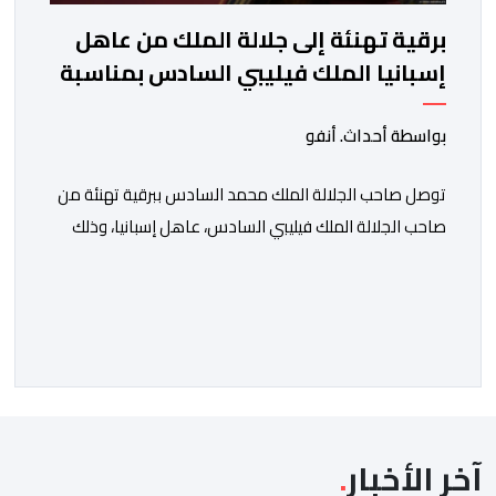
برقية تهنئة إلى جلالة الملك من عاهل
إسبانيا الملك فيليبي السادس بمناسبة
عيد العرش المجيد
بواسطة أحداث. أنفو
توصل صاحب الجلالة الملك محمد السادس ببرقية تهنئة من
صاحب الجلالة الملك فيليبي السادس، عاهل إسبانيا، وذلك
بمناسبة الذكرى السابعة والعشرين لتربع جلالته على عرش
أسلافه المنعمين. وأعرب العاهل الإسباني، في هذه البرقية،
باسمه الخاص وباسم الحكومة والشعب الإسبانيين، عن أحر
تهانيه وأطيب تمنياته بالسعادة والصحة لشقيقه جلالة
الملك، وبالمزيد من الازدهار والرفاه للشعب المغربي. […]
آخر الأخبار