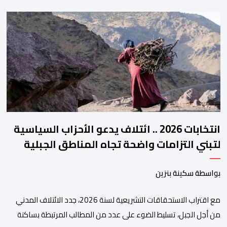
وتحسين جودة الخدمات المقدمة للأطباء، وتعزيز التواصل بين الأطباء
والمجالس الجهوية للهيئة إلى جانب الهيئة الوطنية. وذكر بلاغ للهيئة أن
هذه المنصة، التي تم إطلاقها في إطار استراتيجيتها الرامية إلى التحديث
والتحول الرقمي، تشكل خطوة مهمة في […]
انتخابات 2026 .. ائتلاف يدعو الأحزاب السياسية
لتبني التزامات واضحة تجاه المناطق الجبلية
بواسطة سكينة بنزين
مع اقتراب الاستحقاقات التشريعية لسنة 2026، جدد الائتلاف المدني
من أجل الجبل، تسليط الضوء على عدد من المطالب المرتبطة بساكنة