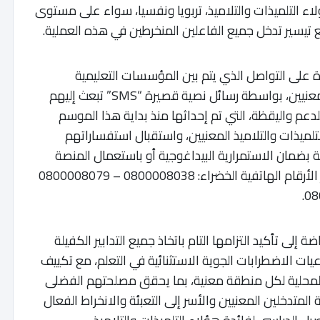
هؤلاء التلميذات والتلاميذ، تربويا ونفسيا، سواء على مستوى
يسير تدخل جميع الفاعلين المنخرطين في هذه العملية.
اوة على التواصل الذي يتم بين المؤسسات التعليمية
وأمهات وآباء وأولياء أمور التلميذات والتلاميذ المعنيين، بواسطة رسائل نصية قصيرة “SMS” تبعث إليهم
دعم واليقظة، التي تم إحداثها منذ بداية هذا الموسم
لتلميذات والتلاميذ المعنيين، واستقبال استفساراتهم
بضمان الاستمرارية البيداغوجية أو باستعمال المنصة
الرقمية وتطبيق الجوال “”TelmidTICE، وذلك عبر الأرقام الهاتفية الخضراء: 0800008038 – 0800008079
ضة إلى تأكيد التزامها التام باتخاذ جميع التدابير الكفيلة
يات الاضطرابات الجوية الاستثنائية في التعلم، مع تكييف
المحلية لكل منطقة معنية، بما يحقق مصلحتهم الفضلى
المتدخلين المعنيين والأسر إلى التعبئة والانخراط الفعال