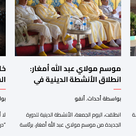
موسم مولاي عبد الله أمغار:
خل
انطلاق الأنشطة الدينية في
ال
ة
أجواء من الخشوع الروحي
ال
بواسطة أحداث. أنفو
بوا
ة
انطلقت، اليوم الجمعة، الأنشطة الدينية للدورة
لا 
الجديدة من موسم مولاي عبد الله أمغار، برئاسة
“در
ى
والي جهة الدار البيضاء-سطات، وعامل إقليم