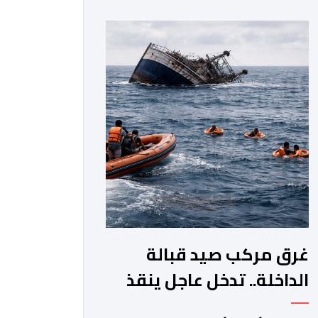
جماعة مولاي عبد الله، ورئيس المجلس
الإقليمي للجديدة، ورئيس المجلس
العلمي المحلي للجديدة، وذلك بحضور
شخصيات مدنية وعسكرية ودينية. وجرت
مراسيم افتتاح فعاليات الموسم بالخيمة
الرسمية، حيث أُلقيت كلمات كل من رئيس
المجلس […]
غرق مركب صيد قبالة
الداخلة.. تدخل عاجل ينقذ
18 بحارا من الموت