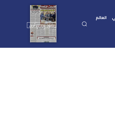
ي
العالم
تصفح عدد 22 أبريل