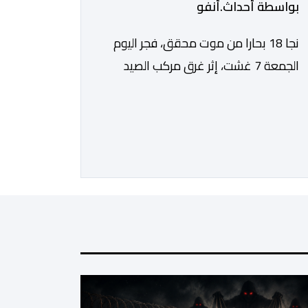
بواسطة أحداث.أنفو
نجا 18 بحارا من موت محقق، فجر اليوم
الجمعة 7 غشت، إثر غرق مركب الصيد
الساحلي المخصص لصيد السردين، قبالة
سواحل مدينة الداخلة. ووفق المعطيات
المتوفرة، فإن الحادث وقع بعدما تسربت
كميات كبيرة من المياه إلى داخل المركب
أثناء مزاولته نشاط الصيد البحري، قبل أن
تتفاقم الوضعية وينتهي الأمر بغرقه، ما
استنفر عدداً من مراكب […]