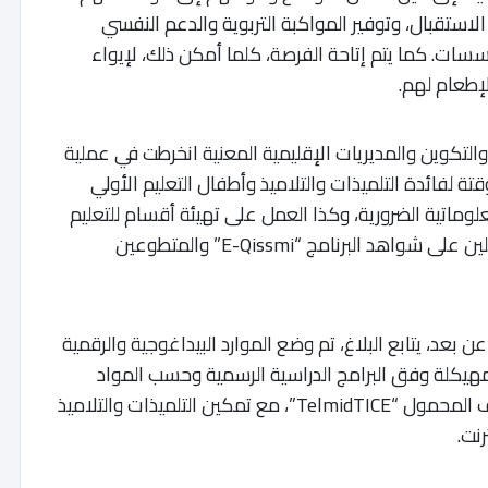
استقبال، وتوفير المواكبة التربوية والدعم النفسي
ات. كما يتم إتاحة الفرصة، كلما أمكن ذلك، لإيواء
لإطعام لهم.
 والتكوين والمديريات الإقليمية المعنية انخرطت في عملية
تة لفائدة التلميذات والتلاميذ وأطفال التعليم الأولي
علوماتية الضرورية، وكذا العمل على تهيئة أقسام للتعليم
عن بعد، بتنسيق مع الأستاذات والأساتذة الحاصلين على شواهد البرنامج “E-Qissmi” والمتطوعين
 بعد، يتابع البلاغ، تم وضع الموارد البيداغوجية والرقمية
كلة وفق البرامج الدراسية الرسمية وحسب المواد
والمستويات، على المنصة الرقمية وتطبيق الهاتف المحمول “TelmidTICE”، مع تمكين التلميذات والتلاميذ
نت.