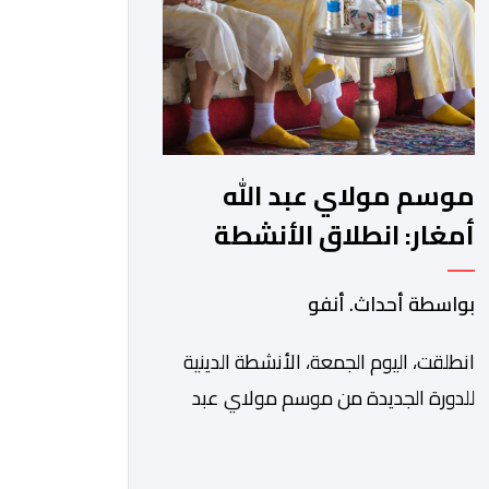
في بلاغ، أن أطر […]
موسم مولاي عبد الله
أمغار: انطلاق الأنشطة
الدينية في أجواء من
بواسطة أحداث. أنفو
الخشوع الروحي
انطلقت، اليوم الجمعة، الأنشطة الدينية
للدورة الجديدة من موسم مولاي عبد
الله أمغار، برئاسة والي جهة الدار البيضاء-
سطات، وعامل إقليم الجديدة، ورئيس