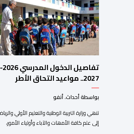
تفاصيل الدخول المدرسي 2026-
2027.. مواعيد التحاق الأطر
والتلاميذ بالمؤسسات التعليمي
بواسطة أحداث. أنفو
تنھي وزارة التربیة الوطنیة والتعلیم الأولي والریاض
إلى علم كافة الأمھات والآباء وأولیاء الأمور،
والتلمیذات والتلامیذ، والأطر الإداریة والتربویة وإل