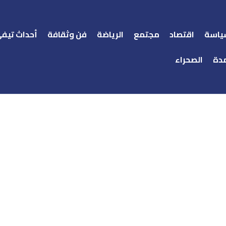
ياسة
اقتصاد
مجتمع
الرياضة
فن وثقافة
أحداث تيف
دة
الصحراء