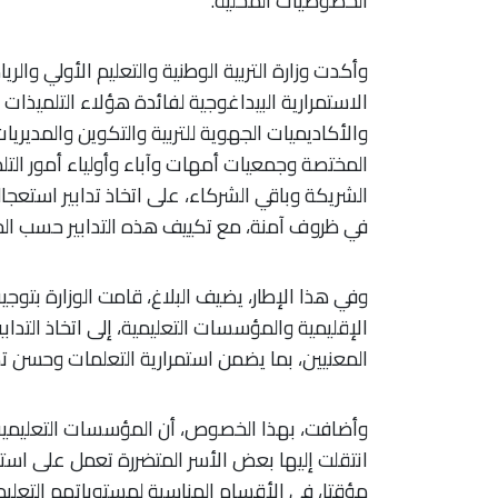
الخصوصيات المحلية.
وأكدت وزارة التربية الوطنية والتعليم الأولي وال
الاستمرارية البيداغوجية لفائدة هؤلاء التلميذات
والأكاديميات الجهوية للتربية والتكوين والمديري
المختصة وجمعيات أمهات وآباء وأولياء أمور الت
الشريكة وباقي الشركاء، على اتخاذ تدابير استعجال
في ظروف آمنة، مع تكييف هذه التدابير حسب الخ
وفي هذا الإطار، يضيف البلاغ، قامت الوزارة بتوجيه
الإقليمية والمؤسسات التعليمية، إلى اتخاذ التدابير
المعنيين، بما يضمن استمرارية التعلمات وحسن تدب
وأضافت، بهذا الخصوص، أن المؤسسات التعليمية 
انتقلت إليها بعض الأسر المتضررة تعمل على استقب
مؤقتا، في الأقسام المناسبة لمستوياتهم التعل