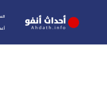
الس
أعم