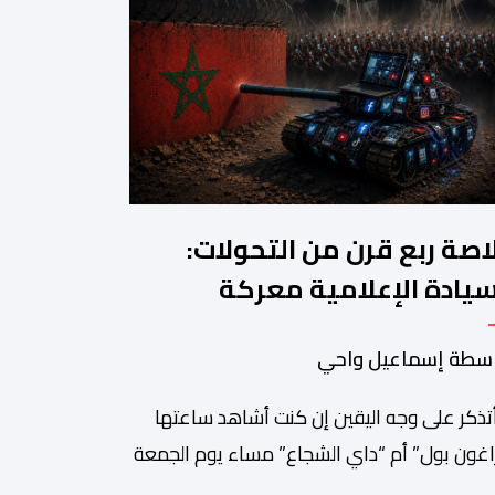
اصة ربع قرن من التحولات:
سيادة الإعلامية معركة
مغرب القادمة
سطة إسماعيل واحي
أتذكر على وجه اليقين إن كنت أشاهد ساعتها
اغون بول” أم “داي الشجاع” مساء يوم الجمعة
23 يوليوز 1999. ما أتذكره جيدا هو أن البث انقطع