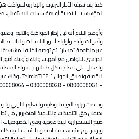
كما يتم تعبئة الأطر التربوية والإدارية لمواكبة 
المؤسسات الأصلية أو بمؤسسات الاستقبال، مع ت
وأوضح البلاغ أنه في إطار المواكبة والتتبع، وعل
عبر منظومة “مسار”، تم توجيه الخلية المشتركة لل
الدراسي، للتواصل مع أمهات وآباء وأولياء أمور ا
والعمل على معالجة كل طلباتهم، سواء المتعلقة 
– 0800008061 – 0800008028 – 0800008064.
وخلصت وزارة التربية الوطنية والتعليم الأولي والريا
بضمان حق التلميذات والتلاميذ المتضررين من تداع
صيغ الاستمرارية البيداغوجية وفق الخصوصيات 
ويوفر لهم بيئة تعليمية آمنة وملائمة، داعية كافة 