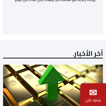
الخميس إلى غاية يوم السبت، بعدد من مناطق المملكة.
وأوضحت المديرية، في نشرة إنذارية محينة من مستوى
يقظة “برتقالي”، أنه من المرتقب تسجيل موجة حر، من اليوم
الخميس وإلى غاية يوم السبت، مع درجات حرارة تتراوح ما
[…]
آخر الأخبار
✉
شترك الآن