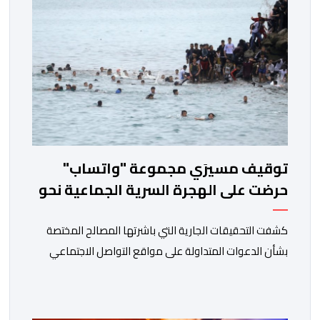
مصلحة الولادة، حيث تم استقبالها وتسجيلها وإخضاعها […]
توقيف مسيرَي مجموعة "واتساب"
حرضت على الهجرة السرية الجماعية نحو
سبتة
كشفت التحقيقات الجارية التي باشرتها المصالح المختصة
بشأن الدعوات المتداولة على مواقع التواصل الاجتماعي
لتنظيم محاولات هجرة غير نظامية جماعية، عن تورط شخصين
في الإشراف على مجموعة إلكترونية استُغلت للتحريض على
عبور الحدود بشكل غير قانوني. وحسب مصادر مطلعة، فقد