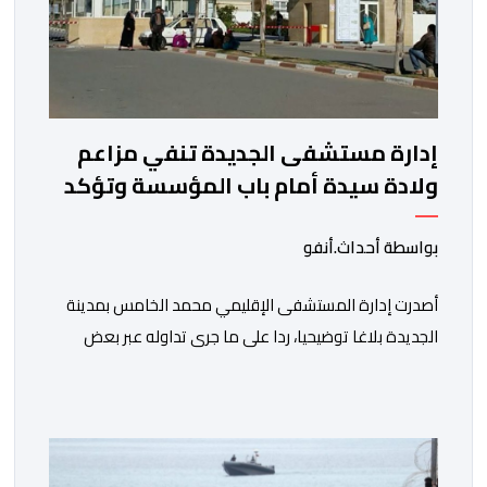
إدارة مستشفى الجديدة تنفي مزاعم
ولادة سيدة أمام باب المؤسسة وتؤكد
فتح تحقيق
بواسطة أحداث.أنفو
أصدرت إدارة المستشفى الإقليمي محمد الخامس بمدينة
الجديدة بلاغا توضيحيا، ردا على ما جرى تداوله عبر بعض
الصفحات الإلكترونية ومنصات التواصل الاجتماعي بشأن
مزاعم تفيد بأن سيدة حامل وضعت مولودها أمام الباب
الرئيسي للمستشفى بسبب رفض استقبالها أو التكفل بها.
وأكدت إدارة المستشفى أن السيدة المعنية حضرت إلى