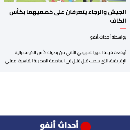
الجيش والرجاء يتعرفان على خصميهما بكأس
الكاف
بواسطة أحداث.أنفو
أوقعت قرعة الدور التمهيدي الثاني من بطولة كأس الكونفدرالية
الإفريقية، التي سحبت قبل قليل في العاصمة المصرية القاهرة، ممثلي
كرة القدم المغربية الرجاء الرياضي والجيش الملكي في مواجهات
مرتقبة أمام أندية غرب ووسط القارة. ​وسيكون نادي الرجاء الرياضي
على موعد مع مواجهة المتأهل من المباراة التي تجمع بين إيل
كانيمي واريورز النيجيري ونادي أوديب ممثل […]