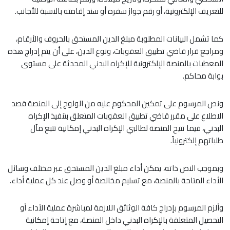
للتعريف الإلكترونية، أو رقم جواز سفره أو سند إقامته بالنسبة للأجانب.
كما تشمل البيانات المطلوبة مبلغ الدين المستحق بالحروف والأرقام،
ومراجع قرار قاضي تطبيق العقوبات، ونوع الدين، على أن يتم إدراج هذه
المعطيات بالمنصة الإلكترونية للإكراه البدني المحدثة على مستوى
بوابة محاكم.
ونص المرسوم على تمكين المحكوم عليه من الولوج إلى المنصة قصد
الاطلاع على مقرر قاضي تطبيق العقوبات المتعلق بتنفيذ الإكراه
البدني، فيما تتيح المنصة لطالبي الإكراه البدني إمكانية تتبع مآل
طلباتهم إلكترونياً.
وبموجب النص ذاته، يمكن أداء مبلغ الدين المستحق عبر مختلف وسائل
الأداء المتاحة بالمنصة، مع تسليم مخالصة أو وصل عند كل عملية أداء.
وألزم المرسوم بإدراج كافة الوثائق اللازمة لمباشرة عملية الأداء أو
التحصيل المتعلقة بالإكراه البدني داخل المنصة، مع إتاحة إمكانية