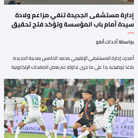
إدارة مستشفى الجديدة تنفي مزاعم ولادة
سيدة أمام باب المؤسسة وتؤكد فتح تحقيق
بواسطة أحداث.أنفو
أصدرت إدارة المستشفى الإقليمي محمد الخامس بمدينة الجديدة
بلاغا توضيحيا، ردا على ما جرى تداوله عبر بعض الصفحات الإلكترونية
ومنصات التواصل الاجتماعي بشأن مزاعم تفيد بأن سيدة حامل وضعت
مولودها أمام الباب الرئيسي للمستشفى بسبب رفض استقبالها أو
التكفل بها. وأكدت إدارة المستشفى أن السيدة المعنية حضرت إلى
مصلحة الولادة، حيث تم استقبالها وتسجيلها وإخضاعها […]