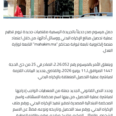
حمل مرسوم صدر حديثاً بالجريدة الرسمية مقتضيات جديدة تروم تنظيم
عملية تحصيل مبالغ الإكراه البدني ووسائل أدائها، من خلال اعتماد
منصة إلكترونية تابعة لبوابة محاكم “mahakim.ma” التابعة لوزارة
العدل.
ويتعلق الأمر بالمرسوم رقم 2.26.052، الصادر في 25 من ذي الحجة
1447 الموافق لـ11 يونيو 2026، والقاضي بتحديد البيانات اللازمة
لمباشرة عملية التحصيل المتعلقة بالإكراه البدني.
وحدد النص القانوني الجديد جملة من المعطيات الواجب إدراجها
لمباشرة عملية التحصيل، من بينها اسم محكمة الاستئناف، واسم
المحكمة الابتدائية المصدرة لمقرر تنفيذ الإكراه البدني، ورقم ملف
الإكراه البدني، ورقم سند التحصيل وتاريخه ونوعه، فضلاً عن الاسم
الشخصي والعائلي للمكره، وتاريخ ميلاده، ورقم بطاقته الوطنية