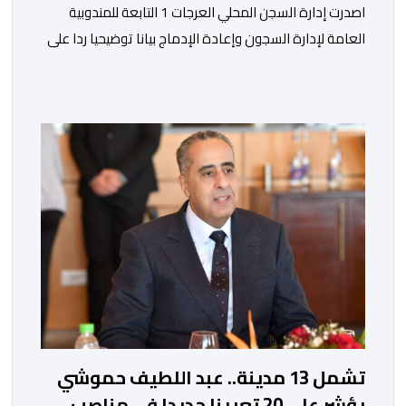
اصدرت إدارة السجن المحلي العرجات 1 التابعة للمندوبية
العامة لإدارة السجون وإعادة الإدماج بيانا توضيحيا ردا على
ما تم تداوله ببعض الجرائد والمواقع الالكترونية بخصوص
الوضعية الصحية للسجين محمد زيان، المعتقل بالمؤسسة
ذاتها، وذلك لتنوير الرأي العام بالحقائق والمعطيات
الدقيقة.واوضحت إدارة المؤسسة السجنية أن المعني بالأمر
يستفيد منذ إيداعه من تتبع طبي منتظم ومستمر وفقا […]
تشمل 13 مدينة.. عبد اللطيف حموشي
يؤشر على 20 تعيينا جديدا في مناصب