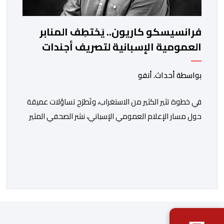
فرانسيسكو كاريون.. يَختطِف المنابر
العمومية الإسبانية لتصريف أجندات
معادية للمغرب
بواسطة أحداث. أنفو
في خطوة تثير الكثير من الاستغراب، وتَطرَح تساؤلات عميقة
حول مسار الإعلام العمومي الإسباني، نشر الصحفي المثير
للجدل فرانسيسكو كاريون مقالاً مطولاً ومتحيزاً على بوابة
مؤسسة الإذاعة والتلفزيون الإسبانية العمومية (RTVE).
المقال الذي حَمَل عنواناً مليئاً بالإيحاءات السلبية: “المغرب،
بين غياب محمد السادس، شائعات الانتقال والاضطرابات
الاجتماعية”، يُمثِّل خروجاً غير مألوف عن الخط التحريري
المعتاد […]