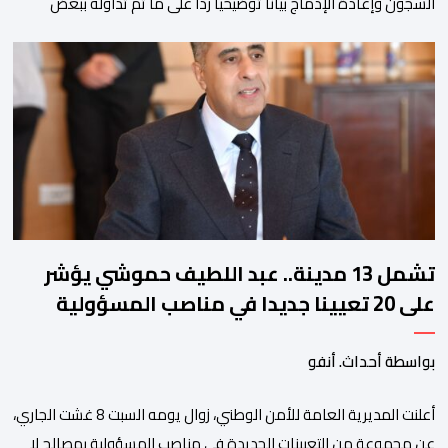
السجون وإعادة الإدماج بيانا توضيحيا ردا على ما تم تداوله ببعض
الجرائد والمواقع الالكترونية بخصوص الوضعية الصحية للسجين محمد
زيان، المعتقل بالمؤسسة ذاتها، وذلك لتنوير الرأي العام بالحقائق
والمعطيات الدقيقة.واوضحت إدارة المؤسسة السجنية أن المعني
بالأمر يستفيد منذ إيداعه من تتبع طبي منتظم ومستمر وفقا […]
تشمل 13 مدينة.. عبد اللطيف حموشي يؤشر
على 20 تعيينا جديدا في مناصب المسؤولية
بمصالح الأمن الوطني
بواسطة أحداث. أنفو
أعلنت المديرية العامة للأمن الوطني، زوال يومه السبت 8 غشت الجاري،
عن مجموعة من التعيينات الجديدة في مناصب المسؤولية بمصالح لا