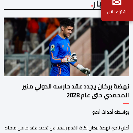
✉
آخر الأخبار
شترك الآن
نهضة بركان يجدد عقد حارسه الدولي منير
المحمدي حتى عام 2028
بواسطة أحداث.أنفو
​أعلن نادي نهضة بركان لكرة القدم رسميا عن تجديد عقد حارس مرماه