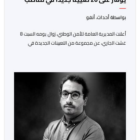
المسؤولية بمصالح الأمن الوطني
بواسطة أحداث. أنفو
أعلنت المديرية العامة للأمن الوطني، زوال يومه السبت 8
غشت الجاري، عن مجموعة من التعيينات الجديدة في
مناصب المسؤولية بمصالح لا ممركزة للأمن الوطني بمدن
الناظور ومراكش وأكادير وتيكيوين والعروي وأسفي ووجدة
والعيون والدار البيضاء وبني ملال وابن جرير وطنجة وأصيلة،
وذلك في إطار دينامية داخلية تهدف لضخ دماء جديدة
والاستعانة بكفاءات أمنية شابة ومتمرسة، […]