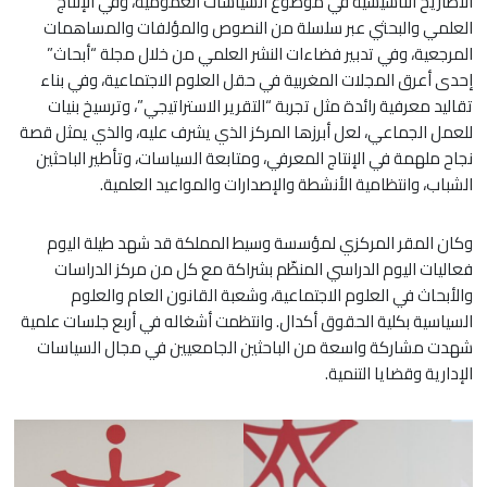
الأطاريح التأسيسية في موضوع السياسات العمومية، وفي الإنتاج
العلمي والبحثي عبر سلسلة من النصوص والمؤلفات والمساهمات
المرجعية، وفي تدبير فضاءات النشر العلمي من خلال مجلة “أبحاث”
إحدى أعرق المجلات المغربية في حقل العلوم الاجتماعية، وفي بناء
تقاليد معرفية رائدة مثل تجربة “التقرير الاستراتيجي”، وترسيخ بنيات
للعمل الجماعي، لعل أبرزها المركز الذي يشرف عليه، والذي يمثل قصة
نجاح ملهمة في الإنتاج المعرفي، ومتابعة السياسات، وتأطير الباحثين
الشباب، وانتظامية الأنشطة والإصدارات والمواعيد العلمية.
وكان المقر المركزي لمؤسسة وسيط المملكة قد شهد طيلة اليوم
فعاليات اليوم الدراسي المنظّم بشراكة مع كل من مركز الدراسات
والأبحاث في العلوم الاجتماعية، وشعبة القانون العام والعلوم
السياسية بكلية الحقوق أكدال. وانتظمت أشغاله في أربع جلسات علمية
شهدت مشاركة واسعة من الباحثين الجامعيين في مجال السياسات
الإدارية وقضايا التنمية.