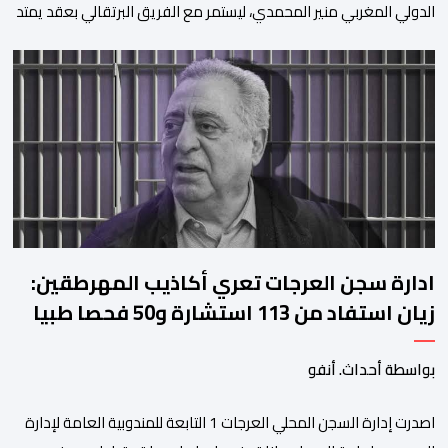
الدولي المغربي منير المحمدي، ليستمر مع الفريق البرتقالي بعقد يمتد
حتى صيف عام 2028. ​وجاء هذا الإعلان عبر الحسابات الرسمية للنادي
على منصات التواصل الاجتماعي، مصحوبا بعبارة “الرحلة مستمرة”، في
إشارة إلى رغبة الإدارة في الحفاظ على ركائز الفريق والتعزيز من
استقراره الفني […]
ادارة سجن العرجات تعري أكاذيب المهرطقين:
زيان استفاد من 113 استشارة و50 فحصا طبيا
بواسطة أحداث. أنفو
اصدرت إدارة السجن المحلي العرجات 1 التابعة للمندوبية العامة لإدارة