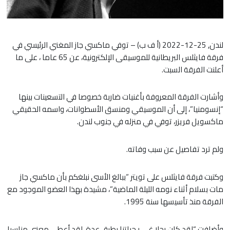
لندن, 25-12-2022 (أ ف ب) – توفي ماكسي جاز المغني الرئيسي في
فرقة فايثلس البريطانية للموسيقى الإلكترونية، عن 65 عاما ، على ما
أعلنت الفرقة السبت.
وأشارت الفرقة المعروفة بأغنيات ضاربة خصوصا في التسعينات بينها
“إنسومنيا”، إلى أن الموسيقي ومنسق الأسطوانات، واسمه الحقيقي
ماكسويل فريزر، توفي في منزله في جنوب لندن.
ولم ترد تفاصيل عن سبب وفاته.
وكتبت فرقة فايثلس على تويتر “ببالغ الأسى نبلغكم بأن ماكسي جاز
مات بسلام أثناء نومه الليلة الماضية”، مشيدة بهذا العضو الموجود مع
الفرقة منذ تأسيسها سنة 1995.
وأضافت “لقد كان رجلا غي ر حياتنا بطرق عدة. لقد أعطى معنى مناسبا