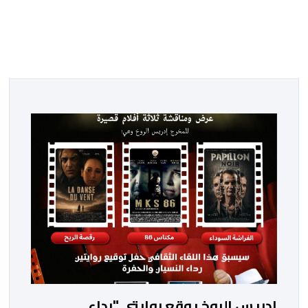
إدريس الروخ يوقع روايتي "رداء