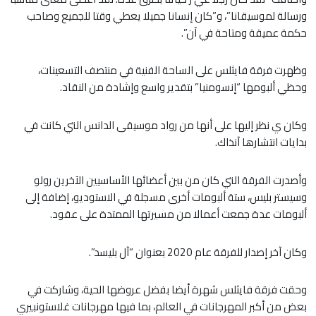
ورسالة لموسيقانا”، و”كان إنسانا جميلا يعطي وقتا للجميع وصاحب
حكمة عميقة ومتاحة في آن”.
وظهرت فرقة فايثلس على الساحة الفنية في منتصف التسعينات،
وحظي ألبومها “إنسومنيا” بتقدير واسع وإشادة من النقاد.
وكان ي نظر إليها على أنها من رواد موسيقى الدانس التي كانت في
بدايات انتشارها آنذاك.
وأصدرت الفرقة التي كان من بين أعضائها الأساسيين الآخرين رولو
وسيستر بليس، ستة ألبومات أخرى مسجلة في الاستوديو، إضافة إلى
ألبومات عدة جمعت أعمالا من مسيرتها الممتدة على عقود.
وكان آخر إصدار للفرقة عام 2020 بعنوان “آل بليسد”.
وحقت فرقة فايثلس شهرة أيضا بفضل عروضها الحية، وشاركت في
بعض من أكبر المهرجانات في العالم، بما فيها مهرجانات غلاستونبيري