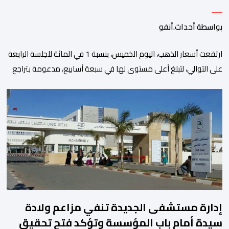
بواسطة أحداث.أنفو
ارتفعت أسعار الذهب، اليوم الخميس، بنسبة 1 في المائة للجلسة الرابعة
على التوالي، لتبلغ أعلى مستوى لها في سبعة أسابيع، مدعومة بتراجع
الدولار وانخفاض عوائد سندات الخزانة الأمريكية. وزاد سعر الذهب في
المعاملات الفورية بنسبة 1 في المائة إلى 4285,69 دولارا للأوقية،
مسجلا أعلى مستوى له منذ 18 يونيو الماضي، فيما ارتفعت العقود
الأمريكية الآجلة […]
إدارة مستشفى الجديدة تنفي مزاعم ولادة
سيدة أمام باب المؤسسة وتؤكد فتح تحقيق