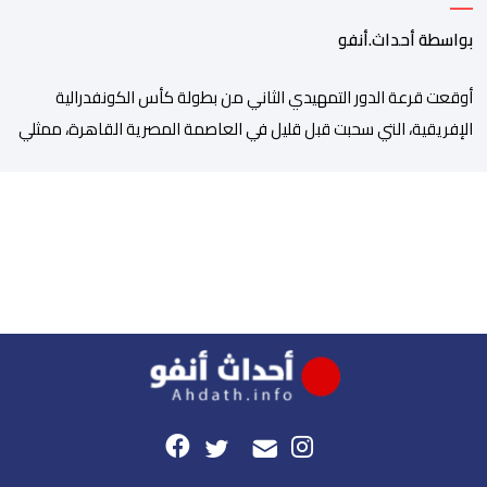
بواسطة أحداث.أنفو
أوقعت قرعة الدور التمهيدي الثاني من بطولة كأس الكونفدرالية
الإفريقية، التي سحبت قبل قليل في العاصمة المصرية القاهرة، ممثلي
كرة القدم المغربية الرجاء الرياضي والجيش الملكي في مواجهات
مرتقبة أمام أندية غرب ووسط القارة. ​وسيكون نادي الرجاء الرياضي
على موعد مع مواجهة المتأهل من المباراة التي تجمع بين إيل
كانيمي واريورز النيجيري ونادي أوديب ممثل […]