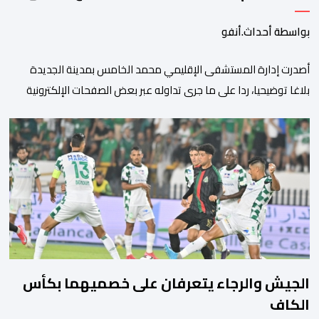
بواسطة أحداث.أنفو
أصدرت إدارة المستشفى الإقليمي محمد الخامس بمدينة الجديدة
بلاغا توضيحيا، ردا على ما جرى تداوله عبر بعض الصفحات الإلكترونية
ومنصات التواصل الاجتماعي بشأن مزاعم تفيد بأن سيدة حامل وضعت
مولودها أمام الباب الرئيسي للمستشفى بسبب رفض استقبالها أو
التكفل بها. وأكدت إدارة المستشفى أن السيدة المعنية حضرت إلى
مصلحة الولادة، حيث تم استقبالها وتسجيلها وإخضاعها […]
الجيش والرجاء يتعرفان على خصميهما بكأس
الكاف