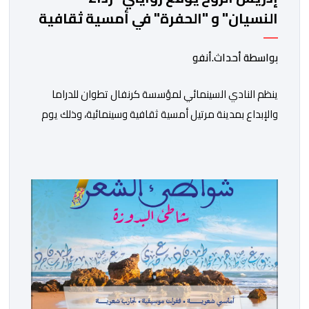
النسيان" و "الحفرة" في أمسية ثقافية
بمرتيل
بواسطة أحداث.أنفو
ينظم النادي السينمائي لمؤسسة كرنفال تطوان للدراما
والإبداع بمدينة مرتيل أمسية ثقافية وسينمائية، وذلك يوم
الجمعة 14 غشت الجاري، ابتداء من الساعة السابعة مساء،
بالمركز الثقافي مرتيل. ويأتي تنظيم هذه الأمسية في إطار
الشراكة المبرمة بين الجامعة الوطنية للأندية السينمائية
بالمغرب ووزارة الشباب والثقافة والتواصل – قطاع الثقافة،
وتنزيلا لبرنامجها الرامي إلى تعزيز الثقافة السينمائية […]