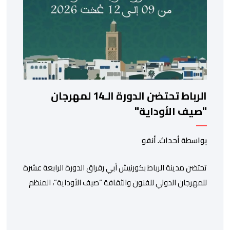
الرباط تحتضن الدورة الـ14 لمهرجان
"صيف الأوداية"
بواسطة أحداث. أنفو
تحتضن مدينة الرباط بكورنيش أبي رقراق الدورة الرابعة عشرة
للمهرجان الدولي للفنون والثقافة “صيف الأوداية”، المنظم
تحت الرعاية السامية لصاحب الجلالة الملك محمد السادس،
في الفترة ما بين 9 و12 غشت الجاري. وستشهد هذه الدورة
من المهرجان، الذي تنظمه وزارة الشباب والثقافة والتواصل،