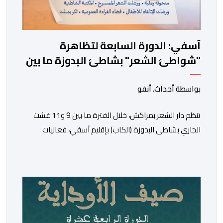
آسفي: الدورة السابعة لتظاهرة
"شواطئ الشعر" بشاطئ البدوزة ما بين
9 و11 غشت
بواسطة أحداث. أنفو
تنظم دار الشعر بمراكش، خلال الفترة ما بين 9 و11 غشت
الجاري بشاطى البدوزة (الكاب) بإقليم آسفي، فعاليات
الدورة السابعة لتظاهرة “شواطئ الشعر”. وأفاد بلاغ لدار
الشعر، بأن هذه التظاهرة المنظمة بتنسيق مع المديرية
الجهوية لقطاع الثقافة مراكش -آسفي، تندرج ضمن انفتاح
الدار على مختلف المدن والجهات المغربية الجنوبية، وأيضا
من أجل المزيد من الانفتاح […]