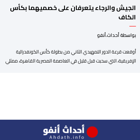
الجيش والرجاء يتعرفان على خصميهما بكأس
الكاف
بواسطة أحداث.أنفو
أوقعت قرعة الدور التمهيدي الثاني من بطولة كأس الكونفدرالية
الإفريقية، التي سحبت قبل قليل في العاصمة المصرية القاهرة، ممثلي
كرة القدم المغربية الرجاء الرياضي والجيش الملكي في مواجهات
مرتقبة أمام أندية غرب ووسط القارة. ​وسيكون نادي الرجاء الرياضي
على موعد مع مواجهة المتأهل من المباراة التي تجمع بين إيل
كانيمي واريورز النيجيري ونادي أوديب ممثل […]