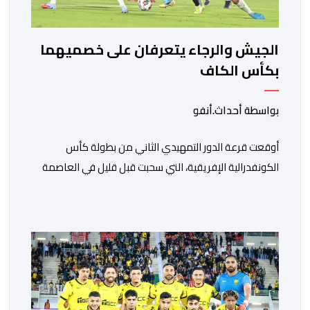
الجيش والرجاء يتعرفان على خصميهما
بكأس الكاف
بواسطة أحداث.أنفو
أوقعت قرعة الدور التمهيدي الثاني من بطولة كأس
الكونفدرالية الإفريقية، التي سحبت قبل قليل في العاصمة
المصرية القاهرة، ممثلي كرة القدم المغربية الرجاء الرياضي
والجيش الملكي في مواجهات مرتقبة أمام أندية غرب
ووسط القارة. ​وسيكون نادي الرجاء الرياضي على موعد مع
مواجهة المتأهل من المباراة التي تجمع بين إيل كانيمي
واريورز النيجيري ونادي أوديب ممثل […]