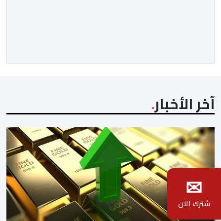
غرافستروم، وأعضاء مجلس إدارة الفيفا، لمناقشة التطورات
الأخيرة وضمان تطوير آليات العمل الداخلي. ​وشهد اللقاء
تجديد الثقة المتبادلة بين القيادة التنفيذية للاتحاد، حيث أكد
المجتمعون دعمهم الكامل للرئيس إنفانتينو باعتباره
المسؤول الوحيد المباشر والمنتخب من قِبل 211 اتحادا […]
آخر الأخبار
✉
شترك الآن