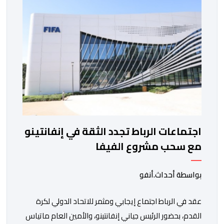
التي تجمع بين ستار سبورت السييراليوني ونادي المدينة
الغامبي، حيث يطمح الفريق […]
اجتماعات الرباط تجدد الثقة في إنفانتينو
مع سحب مشروع الفيفا
بواسطة أحداث.أنفو
عقد في الرباط اجتماع إيجابي ومثمر للاتحاد الدولي لكرة
القدم، بحضور الرئيس جياني إنفانتينو، والأمين العام ماتياس