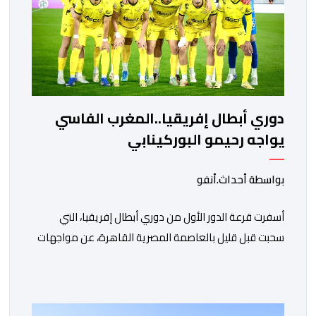
دوري أبطال إفريقيا..المغرب الفاسي
يواجه رحيمو البوركينابي
بواسطة أحداث.أنفو
أسفرت قرعة الدور الأول من دوري أبطال إفريقيا، التي
سحبت قبل قليل بالعاصمة المصرية القاهرة، عن مواجهات
متوازنة لممثلي كرة القدم المغربية، نهضة بركان والمغرب
الفاسي، في مستهل مشوارهما القاري. ​وسيكون نادي
نهضة بركان على موعد في هذا الدور مع الفائز من المباراة