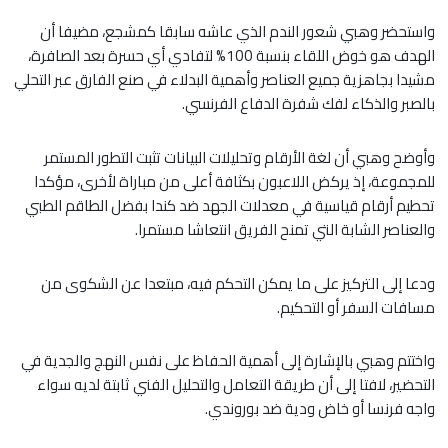
واستحضر وهبي شعور الندم الذي عاشه سابقا كمشجع، مضيفا أن
الهدف هو خوض اللقاء بنسبة 100% لتفادي أي حسرة بعد الصافرة،
مشيدا بجاهزية جميع العناصر وأهمية البدلاء في صنع الفارق عبر التحلي
بالصبر والذكاء لفك شفرة الدفاع الفرنسي.
وأوضح وهبي أن لغة الأرقام وتحليلات البيانات تثبت التطور المستمر
للمجموعة، إذ يركض اللاعبون بكثافة أعلى من مباراة لأخرى، مؤكدا
تحطيم أرقام قياسية في معدلات الجهد ضد كندا بفضل الطاقم الطبي
والعناصر الشابة التي تمنح الفريق انتعاشا مستمرا.
ودعا إلى التركيز على ما يمكن التحكم فيه، مبتعدا عن الشكوى من
مسافات السفر أو التحكيم.
​واختتم وهبي بالإشارة إلى أهمية الحفاظ على نفس النهج والجدية في
التحضير، لافتا إلى أن طريقة التعامل والتحليل الفني ثابتة لديه سواء
واجه فرنسا أو خاض ودية ضد بوروندي.