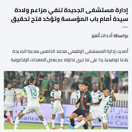
إدارة مستشفى الجديدة تنفي مزاعم ولادة
سيدة أمام باب المؤسسة وتؤكد فتح تحقيق
بواسطة أحداث.أنفو
أصدرت إدارة المستشفى الإقليمي محمد الخامس بمدينة الجديدة
بلاغا توضيحيا، ردا على ما جرى تداوله عبر بعض الصفحات الإلكترونية
ومنصات التواصل الاجتماعي بشأن مزاعم تفيد بأن سيدة حامل وضعت
مولودها أمام الباب الرئيسي للمستشفى بسبب رفض استقبالها أو
التكفل بها. وأكدت إدارة المستشفى أن السيدة المعنية حضرت إلى
مصلحة الولادة، حيث تم استقبالها وتسجيلها وإخضاعها […]