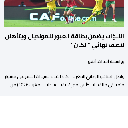
على […]
اللبؤات يضمن بطاقة العبور للمونديال ويتأهلن
لنصف نهائي "الكان"
بواسطة أحداث. أنفو
واصل المنتخب الوطني المغربي لكرة القدم للسيدات البصم على مشوار
متميز في منافسات كأس أمم إفريقيا للسيدات (المغرب 2026) من
خلال عبوره إلى المربع الذهبي ، عقب فوزه على نظيره الجنوب إفريقي
بهدفين لواحد، في المباراة التي جمعتهما، مساء اليوم السبت على
أرضية ملعب مولاي الحسن بالرباط، برسم الدور ربع النهائي، ليضمن بذلك
رسميا مشاركته […]