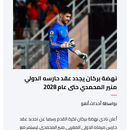
الحسن بالرباط، برسم الدور ربع النهائي، ليضمن بذلك رسميا
مشاركته […]
نهضة بركان يجدد عقد حارسه الدولي
منير المحمدي حتى عام 2028
بواسطة أحداث.أنفو
​أعلن نادي نهضة بركان لكرة القدم رسميا عن تجديد عقد
حارس مرماه الدولي المغربي منير المحمدي، ليستمر مع