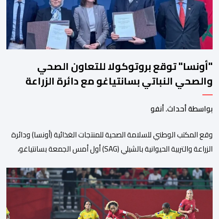
"أونسا" توقع بروتوكولا للتعاون الصحي
والصحي النباتي بسانتياغو مع دائرة الزراعة
وتربية المواشي
بواسطة أحداث. أنفو
وقع المكتب الوطني للسلامة الصحية للمنتجات الغذائية (أونسا) ودائرة
الزراعة والتربية الحيوانية بالشيلي (SAG) أول أمس الجمعة بسانتياغو،
بروتوكولا للتعاون في مجال الحجر الصحي وحماية الصحة النباتية،
والصحة الحيوانية. وسيمكن هذا البروتوكول الذي تم توقيعه بحضور
مسؤولين عن السلطات الشيلية، وممثلين عن القطاع الخاص ومن
أوساط التصدير، من مواءمة الإجراءات الصحية، والصحية النباتية المطبقة