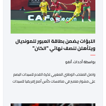
اللبؤات يضمن بطاقة العبور للمونديال
ويتأهلن لنصف نهائي "الكان"
بواسطة أحداث. أنفو
واصل المنتخب الوطني المغربي لكرة القدم للسيدات البصم
على مشوار متميز في منافسات كأس أمم إفريقيا للسيدات
(المغرب 2026) من خلال عبوره إلى المربع الذهبي ، عقب
فوزه على نظيره الجنوب إفريقي بهدفين لواحد، في المباراة
التي جمعتهما، مساء اليوم السبت على أرضية ملعب مولاي