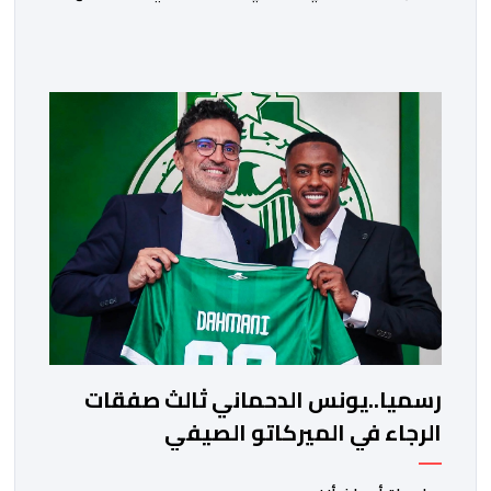
الفريق البرتقالي بعقد يمتد حتى صيف عام 2028. ​وجاء هذا
الإعلان عبر الحسابات الرسمية للنادي على منصات التواصل
الاجتماعي، مصحوبا بعبارة “الرحلة مستمرة”، في إشارة إلى
رغبة الإدارة في الحفاظ على ركائز الفريق والتعزيز من
استقراره الفني […]
رسميا..يونس الدحماني ثالث صفقات
الرجاء في الميركاتو الصيفي