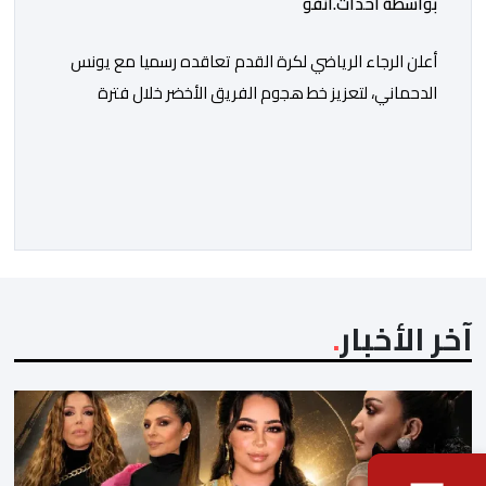
بواسطة أحداث.أنفو
أعلن الرجاء الرياضي لكرة القدم تعاقده رسميا مع يونس
الدحماني، لتعزيز خط هجوم الفريق الأخضر خلال فترة
الانتقالات الصيفية الحالية. ​ويمتد العقد الذي يربط الدحماني
بالنسور لعدة سنوات حتى عام 2030، حيث يعول عليه
الطاقم التقني للرجاء لتقديم الإضافة المرجوة في
المسابقات المحلية والقارية المقبلة. ​وجاء هذا التعاقد بعد
أداء لافت قدمه اللاعب برفقة اتحاد […]
آخر الأخبار