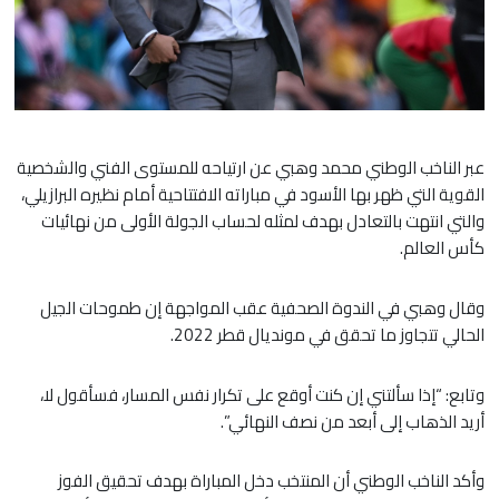
​عبر الناخب الوطني محمد وهبي عن ارتياحه للمستوى الفني والشخصية
القوية التي ظهر بها الأسود في مباراته الافتتاحية أمام نظيره البرازيلي،
والتي انتهت بالتعادل بهدف لمثله لحساب الجولة الأولى من نهائيات
كأس العالم.
وقال وهبي في الندوة الصحفية عقب المواجهة إن طموحات الجيل
الحالي تتجاوز ما تحقق في مونديال قطر 2022.
وتابع: “إذا سألتني إن كنت أوقع على تكرار نفس المسار، فسأقول لا،
أريد الذهاب إلى أبعد من نصف النهائي”.
وأكد الناخب الوطني أن المنتخب دخل المباراة بهدف تحقيق الفوز