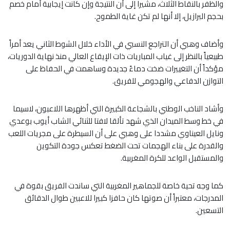
والظفر بالنقاط الثلاث، مشيرا إلى أن النتيجة وإن كانت إيجابية أمام خصم
بحجم البرازيل، إلا أنها لم تكن غاية الطموح.
وأضاف وهبي أن التراجع النسبي في الأداء خلال الشوط الثاني يعد أمراً
طبيعياً بالنظر إلى غياب المباريات ذات الإيقاع العالي منذ نهاية الدوريات،
مؤكداً أن التغييرات ضخت دماءً جديدة وساهمت في الحفاظ على
التوازن الدفاعي والهجومي للفريق.
​وأشاد الناخب الوطني بالشجاعة الكبيرة التي أظهرها اللاعبون، لاسيما
في خط وسط الميدان الذي شهد تألقا لافتا للثنائي الشاب أيوب بوعدي
ونايل العيناوي مشددا على وهبي على أن السيطرة على مجريات اللعب
والقدرة على بناء الهجمات تحت الضغط تعكس جودة التكوين
والمستقبل الواعد للكرة المغربية.
كما وجه تحية خاصة للجماهير المغربية التي ساندت الفريق بقوة في
المدرجات، معتبراً أن صوتها كان حافزا كبيرا للاعبين طوال الدقائق
التسعين.