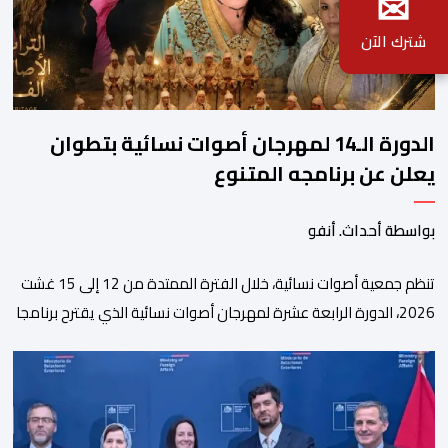
✉
شترك الآن
الدورة الـ14 لمهرجان أصوات نسائية بتطوان
يعلن عن برنامجه المتنوع
بواسطة أحداث. أنفو
تنظم جمعية أصوات نسائية، خلال الفترة الممتدة من 12 إلى 15 غشت
2026، الدورة الرابعة عشرة لمهرجان أصوات نسائية الذي يقترح برنامجا
متنوعا يجمع بين الإبداع الفني والسهرات المجانية والمبادرات
الاجتماعية والتضامنية والإنسانية. ووفق بلاغ للمنظمين، تقترح هذه
الدورة، التي تنظم تحت الرعاية السامية لصاحب الجلالة الملك محمد
السادس، تحت شعار “سيدات البحر الأبيض المتوسط، […]