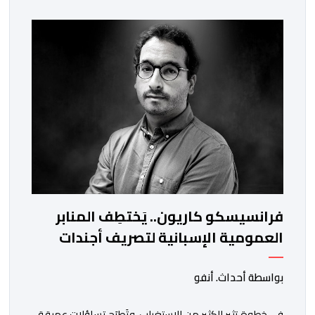
والعيون والدار البيضاء وبني ملال وابن جرير وطنجة وأصيلة،
وذلك في إطار دينامية داخلية تهدف لضخ دماء جديدة
والاستعانة بكفاءات أمنية شابة ومتمرسة، […]
فرانسيسكو كاريون.. يَختطِف المنابر
العمومية الإسبانية لتصريف أجندات
معادية للمغرب
بواسطة أحداث. أنفو
في خطوة تثير الكثير من الاستغراب، وتَطرَح تساؤلات عميقة