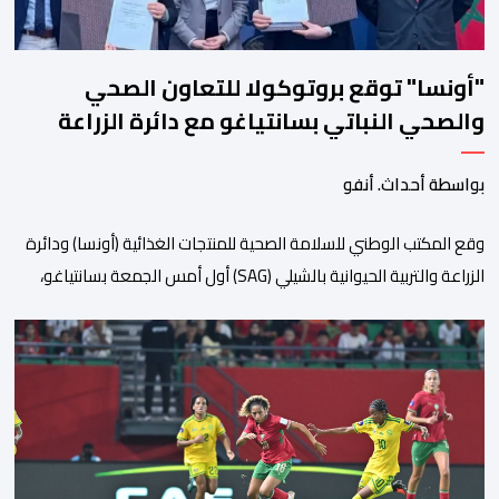
"أونسا" توقع بروتوكولا للتعاون الصحي
والصحي النباتي بسانتياغو مع دائرة الزراعة
وتربية المواشي
بواسطة أحداث. أنفو
وقع المكتب الوطني للسلامة الصحية للمنتجات الغذائية (أونسا) ودائرة
الزراعة والتربية الحيوانية بالشيلي (SAG) أول أمس الجمعة بسانتياغو،
بروتوكولا للتعاون في مجال الحجر الصحي وحماية الصحة النباتية،
والصحة الحيوانية. وسيمكن هذا البروتوكول الذي تم توقيعه بحضور
مسؤولين عن السلطات الشيلية، وممثلين عن القطاع الخاص ومن
أوساط التصدير، من مواءمة الإجراءات الصحية، والصحية النباتية المطبقة
على […]