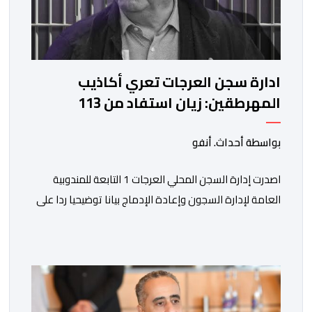
ادارة سجن العرجات تعري أكاذيب
المهرطقين: زيان استفاد من 113
استشارة و50 فحصا طبيا
بواسطة أحداث. أنفو
اصدرت إدارة السجن المحلي العرجات 1 التابعة للمندوبية
العامة لإدارة السجون وإعادة الإدماج بيانا توضيحيا ردا على
ما تم تداوله ببعض الجرائد والمواقع الالكترونية بخصوص
الوضعية الصحية للسجين محمد زيان، المعتقل بالمؤسسة
ذاتها، وذلك لتنوير الرأي العام بالحقائق والمعطيات
الدقيقة.واوضحت إدارة المؤسسة السجنية أن المعني بالأمر
يستفيد منذ إيداعه من تتبع طبي منتظم ومستمر وفقا […]