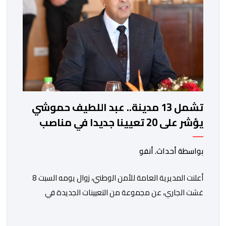
تشمل 13 مدينة.. عبد اللطيف حموشي
يؤشر على 20 تعيينا جديدا في مناصب
المسؤولية بمصالح الأمن الوطني
بواسطة أحداث. أنفو
أعلنت المديرية العامة للأمن الوطني، زوال يومه السبت 8
غشت الجاري، عن مجموعة من التعيينات الجديدة في
مناصب المسؤولية بمصالح لا ممركزة للأمن الوطني بمدن
الناظور ومراكش وأكادير وتيكيوين والعروي وأسفي ووجدة