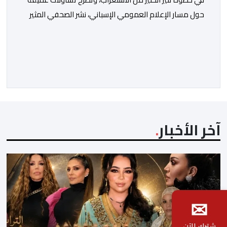
حول مسار الإعلام العمومي الإسباني، نشر الصحفي المثير
للجدل فرانسيسكو كاريون مقالاً مطولاً ومتحيزاً على بوابة
مؤسسة الإذاعة والتلفزيون الإسبانية العمومية (RTVE).
المقال الذي حَمَل عنواناً مليئاً بالإيحاءات السلبية: “المغرب،
بين غياب محمد السادس، شائعات الانتقال والاضطرابات
الاجتماعية”، يُمثِّل خروجاً غير مألوف عن الخط التحريري
المعتاد […]
آخر الأخبار
✉
شترك الآن