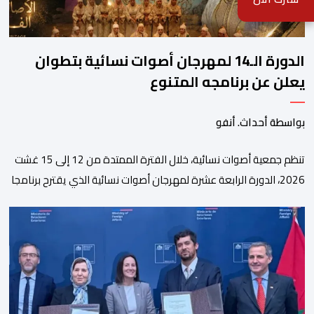
الدورة الـ14 لمهرجان أصوات نسائية بتطوان
يعلن عن برنامجه المتنوع
بواسطة أحداث. أنفو
تنظم جمعية أصوات نسائية، خلال الفترة الممتدة من 12 إلى 15 غشت
2026، الدورة الرابعة عشرة لمهرجان أصوات نسائية الذي يقترح برنامجا
متنوعا يجمع بين الإبداع الفني والسهرات المجانية والمبادرات
الاجتماعية والتضامنية والإنسانية. ووفق بلاغ للمنظمين، تقترح هذه
الدورة، التي تنظم تحت الرعاية السامية لصاحب الجلالة الملك محمد
السادس، تحت شعار “سيدات البحر الأبيض المتوسط، […]