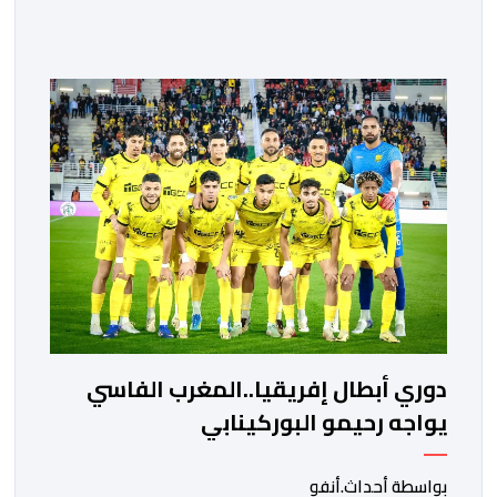
المصرية القاهرة، ممثلي كرة القدم المغربية الرجاء الرياضي
والجيش الملكي في مواجهات مرتقبة أمام أندية غرب
ووسط القارة. ​وسيكون نادي الرجاء الرياضي على موعد مع
مواجهة المتأهل من المباراة التي تجمع بين إيل كانيمي
واريورز النيجيري ونادي أوديب ممثل […]
دوري أبطال إفريقيا..المغرب الفاسي
يواجه رحيمو البوركينابي
بواسطة أحداث.أنفو