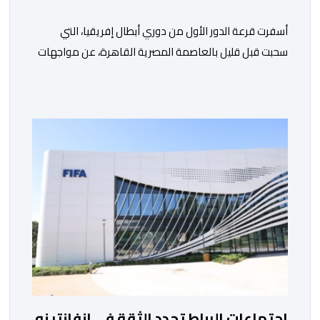
أسفرت قرعة الدور الأول من دوري أبطال إفريقيا، التي
سحبت قبل قليل بالعاصمة المصرية القاهرة، عن مواجهات
متوازنة لممثلي كرة القدم المغربية، نهضة بركان والمغرب
الفاسي، في مستهل مشوارهما القاري. ​وسيكون نادي
نهضة بركان على موعد في هذا الدور مع الفائز من المباراة
التي تجمع بين ستار سبورت السييراليوني ونادي المدينة
الغامبي، حيث يطمح الفريق […]
اجتماعات الرباط تجدد الثقة في إنفانتينو