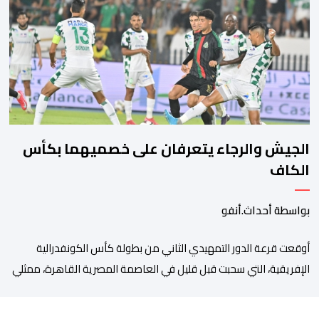
التكفل بها. وأكدت إدارة المستشفى أن السيدة المعنية حضرت إلى
مصلحة الولادة، حيث تم استقبالها وتسجيلها وإخضاعها […]
الجيش والرجاء يتعرفان على خصميهما بكأس
الكاف
بواسطة أحداث.أنفو
أوقعت قرعة الدور التمهيدي الثاني من بطولة كأس الكونفدرالية
الإفريقية، التي سحبت قبل قليل في العاصمة المصرية القاهرة، ممثلي
كرة القدم المغربية الرجاء الرياضي والجيش الملكي في مواجهات
مرتقبة أمام أندية غرب ووسط القارة. ​وسيكون نادي الرجاء الرياضي