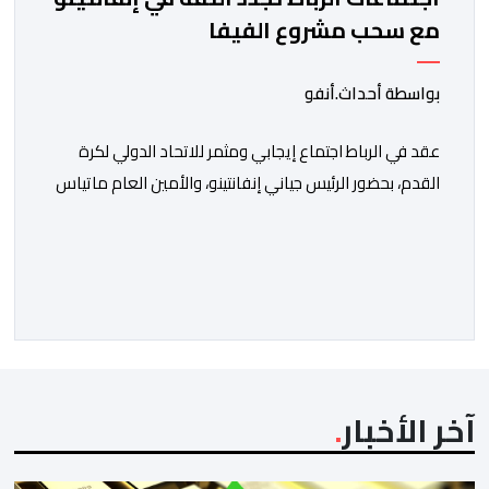
مع سحب مشروع الفيفا
بواسطة أحداث.أنفو
عقد في الرباط اجتماع إيجابي ومثمر للاتحاد الدولي لكرة
القدم، بحضور الرئيس جياني إنفانتينو، والأمين العام ماتياس
غرافستروم، وأعضاء مجلس إدارة الفيفا، لمناقشة التطورات
الأخيرة وضمان تطوير آليات العمل الداخلي. ​وشهد اللقاء
تجديد الثقة المتبادلة بين القيادة التنفيذية للاتحاد، حيث أكد
المجتمعون دعمهم الكامل للرئيس إنفانتينو باعتباره
المسؤول الوحيد المباشر والمنتخب من قِبل 211 اتحادا […]
آخر الأخبار