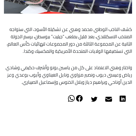
كشف الناخب الوطني محمد وهبي عن تشكيلة الأسود، التي ستواجه
المنتخب الاسكتلندي، بعد قليل بملعب “جيليت” ببوسطن، برسم الجولة
الثانية عن المجموعة الثالثة من دور المجموعات لنهائيات كأس العالم،
التي تستضيفها الولايات المتحدة الأمريكية والمكسيك وكندا.
واختار وهبي الاعتماد على كل من ياسين بونو وأشرف حكيمي وشادي
رياض وعيسى ديوب ونصير مزراوي ونايل العيناوي وأيوب بوعدي وعز
الدين أوناحي وبراهيم دياز وبلال الخنوس وإسماعيل الصيباري.