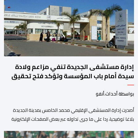
المعاملات الفورية بنسبة 1 في المائة إلى 4285,69 دولارا للأوقية،
مسجلا أعلى مستوى له منذ 18 يونيو الماضي، فيما ارتفعت العقود
الأمريكية الآجلة […]
إدارة مستشفى الجديدة تنفي مزاعم ولادة
سيدة أمام باب المؤسسة وتؤكد فتح تحقيق
بواسطة أحداث.أنفو
أصدرت إدارة المستشفى الإقليمي محمد الخامس بمدينة الجديدة
بلاغا توضيحيا، ردا على ما جرى تداوله عبر بعض الصفحات الإلكترونية
ومنصات التواصل الاجتماعي بشأن مزاعم تفيد بأن سيدة حامل وضعت
مولودها أمام الباب الرئيسي للمستشفى بسبب رفض استقبالها أو