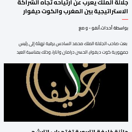
جلالة الملك يعرب عن ارتياحه تجاه الشراكة
الاستراتيجية بين المغرب والكوت ديفوار
بواسطة أحداث.أنفو - و مع
بعث صاحب الجلالة الملك محمد السادس برقية تهنئة إلى رئيس
جمهورية كوت ديفوار، الحسن درامان واتارا، وذلك بمناسبة العيد
الوطني لبلاده. وأعرب جلالة الملك، في هذه البرقية، عن تهانئه الحارة
للسيد واتارا، مقرونة بأصدق متمنيات جلالته بموصول التقدم والازدهار
للشعب الإيفواري. ومما جاء في برقية جلالة الملك “لقد تمكنت
المملكة المغربية وجمهورية كوت ديفوار، بحكم […]
جائزة خليفة التربوية تفتح باب الترشح