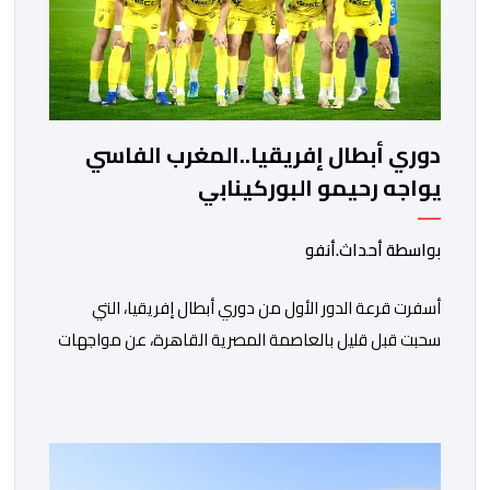
دوري أبطال إفريقيا..المغرب الفاسي
يواجه رحيمو البوركينابي
بواسطة أحداث.أنفو
أسفرت قرعة الدور الأول من دوري أبطال إفريقيا، التي
سحبت قبل قليل بالعاصمة المصرية القاهرة، عن مواجهات
متوازنة لممثلي كرة القدم المغربية، نهضة بركان والمغرب
الفاسي، في مستهل مشوارهما القاري. ​وسيكون نادي
نهضة بركان على موعد في هذا الدور مع الفائز من المباراة
التي تجمع بين ستار سبورت السييراليوني ونادي المدينة