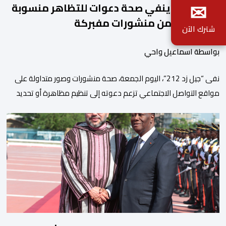
✉
جيل زد 212 ينفي صحة دعوات للتظاهر منسوبة
إليه ويحذر من منشورات مفبركة
شترك الآن
بواسطة اسماعيل واحي
نفى “جيل زد 212”، اليوم الجمعة، صحة منشورات وصور متداولة على
مواقع التواصل الاجتماعي تزعم دعوته إلى تنظيم مظاهرة أو تحديد
موعد للنزول إلى الشارع، مؤكداً أنها “مفبركة” ولا تمت بصلة إلى
القنوات الرسمية للمجموعة. وقال “جيل زد 212”، في بلاغ توضيحي، إنه
لم يصدر عن إدارته أو عن السيرفر الرسمي أي إعلان أو تنسيق […]