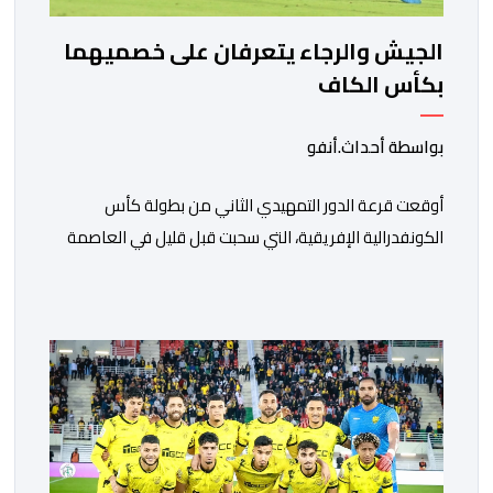
الجيش والرجاء يتعرفان على خصميهما
بكأس الكاف
بواسطة أحداث.أنفو
أوقعت قرعة الدور التمهيدي الثاني من بطولة كأس
الكونفدرالية الإفريقية، التي سحبت قبل قليل في العاصمة
المصرية القاهرة، ممثلي كرة القدم المغربية الرجاء الرياضي
والجيش الملكي في مواجهات مرتقبة أمام أندية غرب
ووسط القارة. ​وسيكون نادي الرجاء الرياضي على موعد مع
مواجهة المتأهل من المباراة التي تجمع بين إيل كانيمي
واريورز النيجيري ونادي أوديب ممثل […]