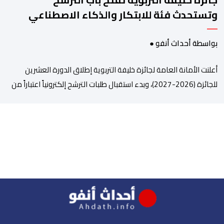
وتستحدث فئة للابتكار والذكاء الاصطناعي
بواسطة أحداث أنفو ●
أعلنت الأمانة العامة لجائزة خليفة التربوية إطلاق الدورة العشرين
للجائزة (2026-2027)، وبدء استقبال طلبات الترشح إلكترونياً اعتباراً من
اليوم وحتى 31 دجنبر 2026. وقال بلاغ صحافي إن هذه الدوة تكتسب
أهمية خاصة لتزامنها مع مرور عشرين عاماً على انطلاق الجائزة،
وتشهد للمرة الأولى استحداث فئة “الابتكار والذكاء الاصطناعي في
التعليم”، إلى جانب طرح 10 مجالات […]