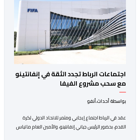
الغامبي، حيث يطمح الفريق […]
اجتماعات الرباط تجدد الثقة في إنفانتينو
مع سحب مشروع الفيفا
بواسطة أحداث.أنفو
عقد في الرباط اجتماع إيجابي ومثمر للاتحاد الدولي لكرة
القدم، بحضور الرئيس جياني إنفانتينو، والأمين العام ماتياس
غرافستروم، وأعضاء مجلس إدارة الفيفا، لمناقشة التطورات