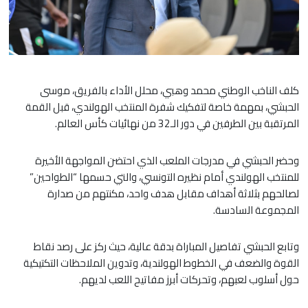
كلف الناخب الوطني محمد وهبي، محلل الأداء بالفريق، موسى
الحبشي، بمهمة خاصة لتفكيك شفرة المنتخب الهولندي، قبل القمة
المرتقبة بين الطرفين في دور الـ32 من نهائيات كأس العالم.
​وحضر الحبشي في مدرجات الملعب الذي احتضن المواجهة الأخيرة
للمنتخب الهولندي أمام نظيره التونسي، والتي حسمها “الطواحين”
لصالحهم بثلاثة أهداف مقابل هدف واحد، مكنتهم من صدارة
المجموعة السادسة.
​وتابع الحبشي تفاصيل المباراة بدقة عالية، حيث ركز على رصد نقاط
القوة والضعف في الخطوط الهولندية، وتدوين الملاحظات التكتيكية
حول أسلوب لعبهم، وتحركات أبرز مفاتيح اللعب لديهم.