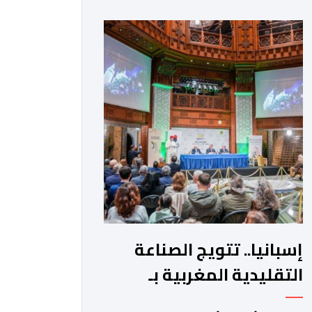
لتغيير طريقة تفاعل المستخدمين مع
محرك البحث التقليدي. وأوضحت الشركة
تأتي هذه الخطوة كجزء من استراتيجية
“غوغل” الشاملة لتعميم تطبيقات الذكاء
الاصطناعي التوليدي في تفاصيل الحياة
اليومية. وتعتمد الميزة الجديدة على […]
إسبانيا.. تتويج الصناعة
التقليدية المغربية بـ
"جائزة ديموفيلو"