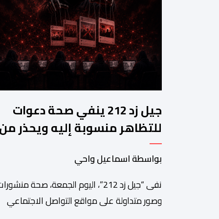
جيل زد 212 ينفي صحة دعوات
للتظاهر منسوبة إليه ويحذر من
منشورات مفبركة
بواسطة اسماعيل واحي
نفى “جيل زد 212”، اليوم الجمعة، صحة منشورا
وصور متداولة على مواقع التواصل الاجتماعي
تزعم دعوته إلى تنظيم مظاهرة أو تحديد موعد