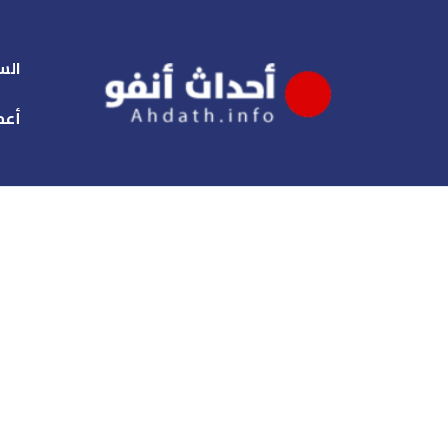
الس
أعم