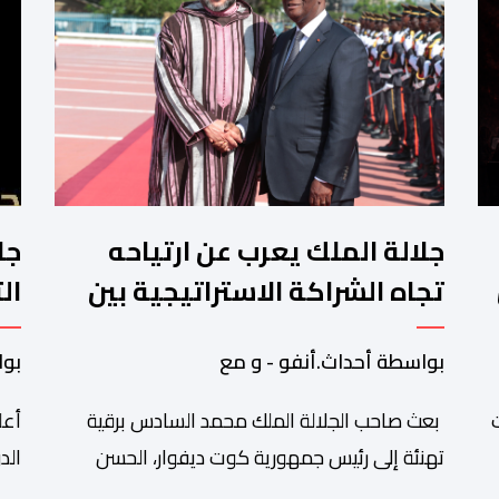
جلالة الملك يعرب عن ارتياحه
جا
تجاه الشراكة الاستراتيجية بين
ال
المغرب والكوت ديفوار
وا
بواسطة أحداث.أنفو - و مع
بوا
ت
بعث صاحب الجلالة الملك محمد السادس برقية
أعل
تهنئة إلى رئيس جمهورية كوت ديفوار، الحسن
درامان واتارا، وذلك بمناسبة العيد الوطني لبلاده.
است