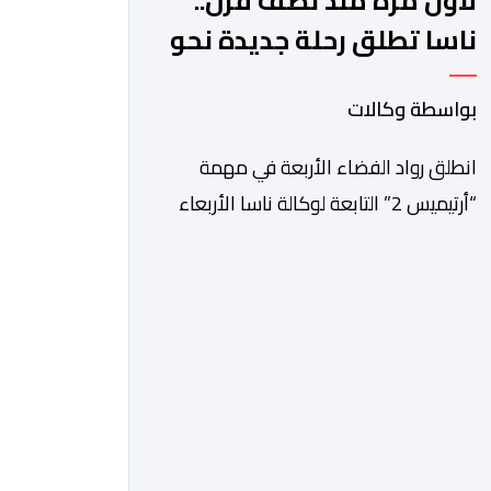
لأول مرة منذ نصف قرن..
ناسا تطلق رحلة جديدة نحو
القمر
بواسطة وكالات
انطلق رواد الفضاء الأربعة في مهمة
“أرتيميس 2” التابعة لوكالة ناسا الأربعاء
في رحلة تجريبية تستغرق عشرة أيام نحو
مدار القمر، تمهيدا للعودة إلى سطحه
عام 2028. وقال جاريد آيزكمان، رئيس
وكالة الفضاء الأميركية الذي عينه الرئيس
دونالد ترامب، في مؤتمر صحافي عقب
الإطلاق “بعد توقف قصير دام 54 عاما،
تستأنف ناسا مهمتها لإرسال رواد […]