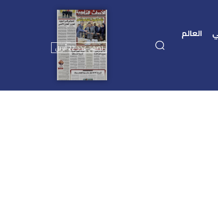
ي
العالم
تصفح عدد 22 أبريل