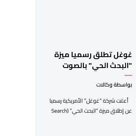
غوغل تطلق رسميا ميزة
"البحث الحي" بالصوت
والكاميرا
بواسطة وكالات
أعلنت شركة “غوغل” الأمريكية رسميا
عن إطلاق ميزة “البحث الحي” (Search
Live) عالميا، وهي تقنية مبتكرة تدمج بين
الرؤية الحاسوبية ومعالجة الصوت الفورية