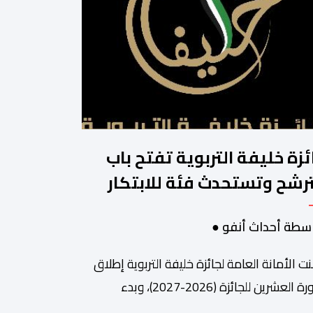
ئزة خليفة التربوية تفتح باب
ترشح وتستحدث فئة للابتكار
لذكاء الاصطناعي
سطة أحداث أنفو ●
نت الأمانة العامة لجائزة خليفة التربوية إطلاق
الدورة العشرين للجائزة (2026-2027)، وبدء
قبال طلبات الترشح إلكترونياً اعتباراً من اليوم