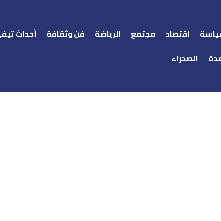
ياسة
اقتصاد
مجتمع
الرياضة
فن وثقافة
أحداث تيف
دة
الصحراء