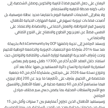
الرهان على جعل التخييم فضاءً للتربية والتكوين وصقل الشخصية، إلى
جانب كونه محطة للترفيه والاستجمام.
ولا ينظر إلى المخيمات الصيفية اليوم باعتبارها مجرد عطلة موسمية، بل
أصبحت فضاءات تربوية تسهم في تنمية المهارات الحياتية للأطفال،
وترسيخ قيم المواطنة، والعمل الجماعي، والانضباط، والاعتماد على
النفس، فضلاً عن تعزيز روح التطوع والانفتاح على التنوع الثقافي
والاجتماعي.
ويستند البرنامج إلى تجربة راكمتها Act4Community by OCP بخريبكة
منذ سنة 2014، بشراكة مع الجمعيات التربوية والجامعة الوطنية للتخييم
وتحت إشراف المديرية الإقليمية لوزارة الشباب والثقافة والتواصل، حيث
استفاد خلال العقد الأخير أكثر من 17300 طفل، وهو رقم يعكس
استمرارية المبادرة واتساع دائرة المستفيدين منها عامًا بعد آخر.
وتتوزع نسخة سنة 2026 على مرحلتين، بمشاركة أكثر من 40 جمعية
متخصصة في التخييم، يشرف على تأطيرها ما يزيد عن 200 إطار تربوي،
فيما ستساهم أكثر من 60 جمعية محلية في تعبئة الأطفال والتنسيق
مع الأسر والسلطات المحلية، بما يضمن حسن سير مختلف مراحل
البرنامج.
وسيستفيد الأطفال، الذين تتراوح أعمارهم بين 7 سنوات وأقل من 15
سنة، من مخيمات مجانية بعدد من المدن الساحلية، من بينها الصويرية،