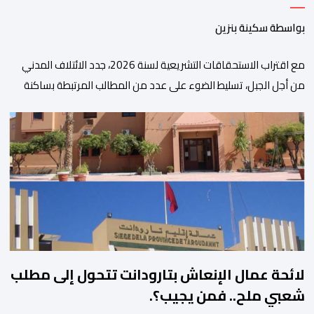
بواسطة سكينة بنزين
مع اقتراب الاستحقاقات التشريعية لسنة 2026، جدد الائتلاف المدني
من أجل الجبل، تسليط الضوء على عدد من المطالب المرتبطة بساكنة
المناطق الجبلية. وفي هذا السياق، أطلق الائتلاف مذكرة مطلبية، دعا
فيها الأحزاب السياسية، إلى ادراج 10 التزامات ضمن برامجها الانتخابية
المنتظرة، في إطار تعاقد سياسي مع المناطق الجبلية والانتقال من
الوعود الانتخابية إلى التزامات عملية […]
لائحة عمال الإنعاش بتارودانت تتحول إلى مطلب
شعبي ملح.. فمن يجيب؟.