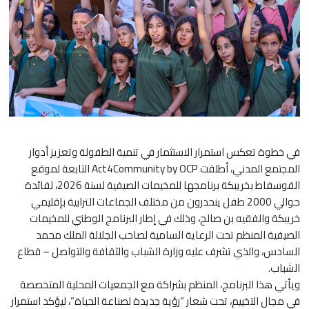
في خطوة تعكس استمرار الاستثمار في تنمية الطفولة وتعزيز أدوار
المجتمع المدني، أطلقت Act4Community by OCP التابعة لموقع
الفوسفاط بخريبكة برنامجها للمخيمات الصيفية لسنة 2026، لفائدة
حوالي 2000 طفل ينحدرون من مختلف الجماعات الترابية بإقليمي
خريبكة والفقيه بن صالح، وذلك في إطار البرنامج الوطني للمخيمات
الصيفية المنظم تحت الرعاية السامية لصاحب الجلالة الملك محمد
السادس، والذي تشرف عليه وزارة الشباب والثقافة والتواصل – قطاع
الشباب.
ويأتي هذا البرنامج، المنظم بشراكة مع الجمعيات المحلية المتخصصة
في مجال التخييم، تحت شعار “رؤية جديدة لصناعة الحياة”، ليؤكد استمرار