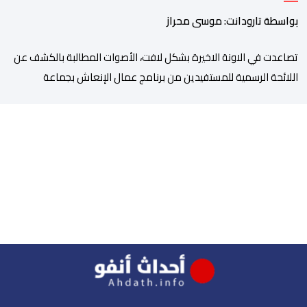
بواسطة تارودانت: موسى محراز
تصاعدت في الاونة الاخيرة بشكل لافت، الأصوات المطالبة بالكشف عن
اللائحة الرسمية للمستفيدين من برنامج عمال الإنعاش بجماعة
تارودانت، بعد أن تحول الملف إلى واحد من أكثر المواضيع إثارة للنقاش
داخل المدينة وعلى منصات التواصل الاجتماعي، وسط دعوات متزايدة
إلى اعتماد مبدأ الشفافية وربط المسؤولية بالمحاسبة. فبعد خروج عبد
الكبير بن طوطو، ثم شخص اخر […]