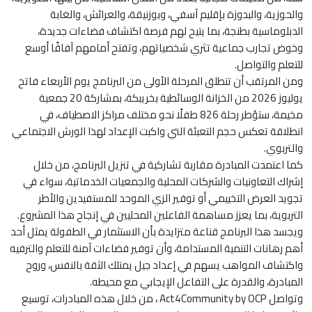
والحوزية، والبدوزة بإقليم آسفي، وبوزنيقة، والعرائش، والغابة
الدبلوماسية بطنجة، بما يتيح لهم فرصة اكتشاف فضاءات جديدة،
وخوض تجارب جماعية تثري شخصياتهم، وتفتح أمامهم آفاقًا أوسع
للتعلم والتواصل.
ومن المرتقب أن تنطلق المرحلة الأولى من البرنامج يوم الأربعاء فاتح
يوليوز 2026 من الخزانة الوسائطية بخريبكة، بمشاركة 20 جمعية
مخيمة، ستؤطر رحلة 826 طفلًا نحو مختلف مراكز الاصطياف، في
انطلاقة تعكس حجم التعبئة التي واكبت الإعداد لهذا الورش الاجتماعي
والتربوي.
كما اعتمدت المبادرة مقاربة تشاركية في تنزيل البرنامج، من خلال
إشراك التعاونيات والشركات المحلية والجمعيات الخدماتية، سواء في
تجويد العرض التخييمي أو توفير الزي الموحد للمستفيدين والأطر
التربوية، بما يعزز مساهمة الفاعلين المحليين في إنجاح هذا المشروع.
ويجسد هذا البرنامج قناعة متزايدة بأن الاستثمار في الطفولة يمثل أحد
أهم رهانات التنمية المستدامة، وأن توفير فضاءات آمنة للتعلم والترفيه
واكتشاف المواهب يسهم في إعداد جيل يمتلك الثقة بالنفس، وروح
المبادرة، والقدرة على التفاعل الإيجابي مع محيطه.
وتواصل Act4Community by OCP ، من خلال هذه المبادرات، توسيع