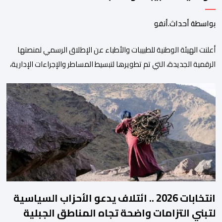
بواسطة أحداث.أنفو
أعلنت الهيئة الوطنية للطبيبات والأطباء عن الإطلاق الرسمي لمنصتها
الرقمية الجديدة، التي تم تطويرها لتبسيط المساطر والإجراءات الإدارية،
وتحسين جودة الخدمات المقدمة للأطباء، وتعزيز التواصل بين الأطباء
والمجالس الجهوية للهيئة إلى جانب الهيئة الوطنية. وذكر بلاغ للهيئة أن
هذه المنصة، التي تم إطلاقها في إطار استراتيجيتها الرامية إلى التحديث
والتحول الرقمي، تشكل خطوة مهمة في […]
انتخابات 2026 .. ائتلاف يدعو الأحزاب السياسية
لتبني التزامات واضحة تجاه المناطق الجبلية