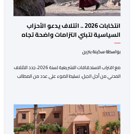
انتخابات 2026 .. ائتلاف يدعو الأحزاب
السياسية لتبني التزامات واضحة تجاه
المناطق الجبلية
بواسطة سكينة بنزين
مع اقتراب الاستحقاقات التشريعية لسنة 2026، جدد الائتلاف
المدني من أجل الجبل، تسليط الضوء على عدد من المطالب
المرتبطة بساكنة المناطق الجبلية. وفي هذا السياق، أطلق
الائتلاف مذكرة مطلبية، دعا فيها الأحزاب السياسية، إلى
ادراج 10 التزامات ضمن برامجها الانتخابية المنتظرة، في إطار
تعاقد سياسي مع المناطق الجبلية والانتقال من الوعود
الانتخابية إلى التزامات عملية […]