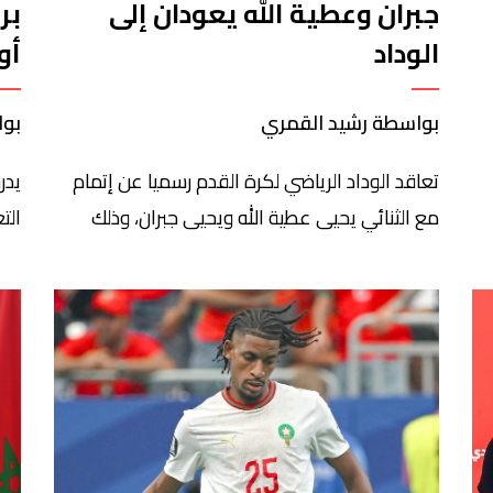
جبران وعطية الله يعودان إلى
بر
الوداد
أو
بواسطة رشيد القمري
بوا
تعاقد الوداد الرياضي لكرة القدم رسميا عن إتمام
يدر
مع الثنائي يحيى عطية الله ويحيى جبران، وذلك
الت
بموجب عقد يمتد لموسم واحد لكل منهما. ​ورحب
جير
الوداد بعودة يحيى عطية الله ويحيى جبران إلى
وال
في
صفوف الفريق الأول، مؤكدا أنه يعول على
يون
خبرتهما الكبيرة وإمكاناتهما الفنية والبدنية، إضافة
عبر
إلى معرفتهما العميقة بأجواء النادي وقيمه،
الا
لتقديم الإضافة المرجوة وتعزيز […]
مطر