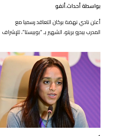
بواسطة أحداث.أنفو
أعلن نادي نهضة بركان التعاقد رسميا مع
المدرب بيدرو بريتو، الشهير بـ “بوبيستا”، للإشراف
على العارضة التقنية للفريق الأول بعقد يمتد
لموسمين كرويين، خلفا للتونسي معين الشعباني. 
وجاء اختيار إدارة النادي البرتقالي للمدرب “بوبيستا
بالنظر إلى تجربته الناجحة والمتميزة رفقة منتخب
بلاده الرأس الأخضر، وخبرته الواسعة في الكرة
الإفريقية، مما يعزز تطلعات النادي في إنجاح
مشروعه […]