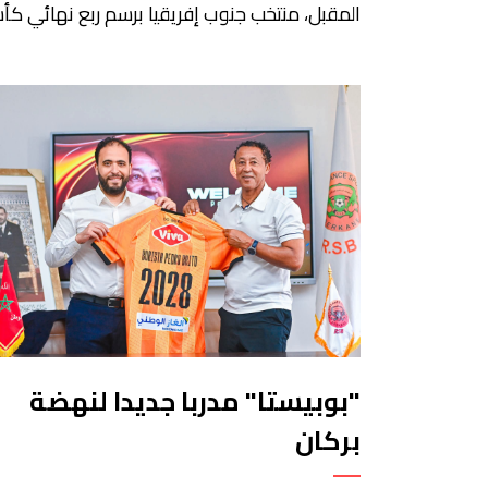
المقبل، منتخب جنوب إفريقيا برسم ربع نهائي ك
أمم إفريقيا للسيدات “المغرب 2026”. وستجرى
المباراة على أرضية ملعب مولاي الحسن بمدينة
الرباط، انطلاقا من الساعة التاسعة ليلا. وكانت
لبؤات الأطلس قد تأهلن إلى الدور ربع النهائي بعد
تصدرهن المجموعة الأولى برصيد سبع نقاط،
حصدنها من انتصارين وتعادل، فيما بلغ […]
"بوبيستا" مدربا جديدا لنهضة
بركان