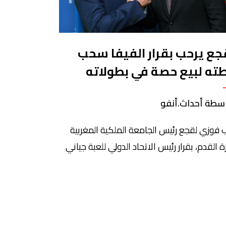
جع يرحب بقرار الفيفا سحب
ته لبيع حصة في بطولاته
سطة أحداث.أنفو
 فوزي لقجع رئيس الجامعة الملكية المغربية
ة القدم، بقرار رئيس الاتحاد الدولي للعبة جياني
انتينو، القاضي بالتخلي عن خططه لبيع حصة في
 العالم. ​وأكد لقجع أن التقدم الذي شهدته
 القدم العالمية في السنوات الأخيرة، بفضل
مج التنمية التي أطلقها الفيفا—لا سيما في