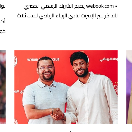
• webook.com يصبح الشريك الرسمي الحصري
بوا
للتذاكر عبر الإنترنت لنادي الرجاء الرياضي لمدة ثلاث
أكد
سنوات. • ستتيح هذه الشراكة للنادي تحديث رحلة
خور
الشراء وتقديم تجربة أبسط وأكثر سلاسة وأمانًا
الو
لمناصريه. • سيدمج الحل الجديد تدريجيًا وظائف
​
الم
مبتكرة، مثل اختيار المقاعد بدقة وعرضها ثلاثي
”
مول
الأبعاد، والتذاكر الرقمية، وسوق رسمية لإعادة
مسا
البيع، ومتجر رسمي للمنتجات الرقمية. • […]
وأو
الم