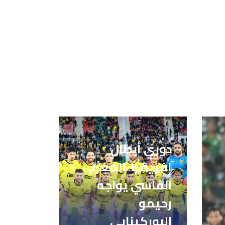
دوري أبطال
إفريقيا..المغرب
الفاسي يواجه
رحيمو
البوركينابي