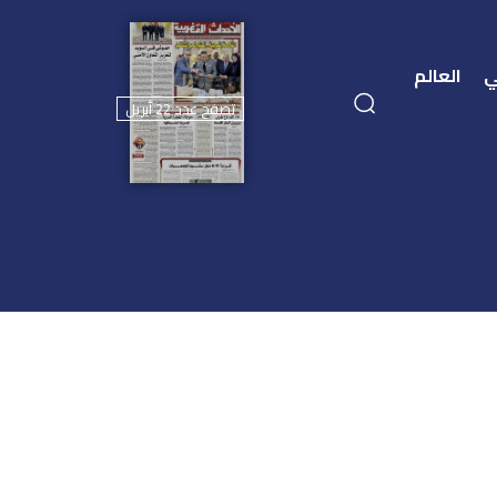
ي
العالم
تصفح عدد 22 أبريل