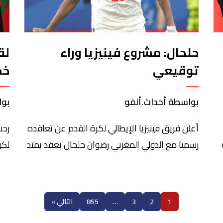
حلحال: مشروع فينيزيا وراء
لق
توقيعي
خط
بواسطة أحداث.أنفو
بوا
أعلن فريق فينيزيا الإيطالي لكرة القدم عن تعاقده
رحب
رسميا مع الدولي المغربي رضوان حلحال بعقد يمتد
لكر
بة
لأربعة مواسم، وذلك حتى يونيو 2030 في الميركاتو
إنف
الصيفي الحالي. وعبر الدولي المغربي عن سعادته
كأس
الكبيرة بالانضمام إلى الفريق الإيطالي، مشيرا إلى
كرة
1
2
3
…
855
التالي »
أن المشروع الكروي لفينيزيا كان العامل الحاسم في
برا