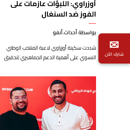
أوزراوي: اللبؤات عازمات على
الفوز ضد السنغال
بواسطة أحداث.أنفو
✉
شددت سكينة أوزراوي لاعبة المنتخب الوطني
شترك الآن
النسوي على أهمية الدعم الجماهيري لتحقيق
الفوز ضد المنتخب السنغالي لحساب الجولة الثالثة
من دور المجموعات، مبرزة أن هذه المساندة
تشكل حافزا كبيرا للاعبات من أجل تحقيق الفوز 
المباريات. وقالت “سبق لنا أن واجهنا المنتخب
السنغالي، لكن مباراة الغد ستكون مختلفة”،
معتبرة أن المنتخبات تتطور من سنة إلى […]