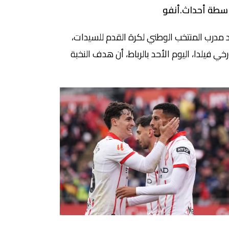
سطة أحداث.أنفو
 مدرب المنتخب الوطني لكرة القدم للسيدات،
خي فيلدا، اليوم الأحد بالرباط، أن هدف النخبة
طنية يتمثل في الفوز على منتخب السنغال، في
باراة المقررة غدا الاثنين على أرضية ملعب
اي الحسن بالرباط، ابتداء من الساعة التاسعة
ء، من أجل إنهاء دور المجموعات في الصدارة .
ضح فيلدا، خلال الندوة الصحافية التي تسبق
باراة، المندرجة […]