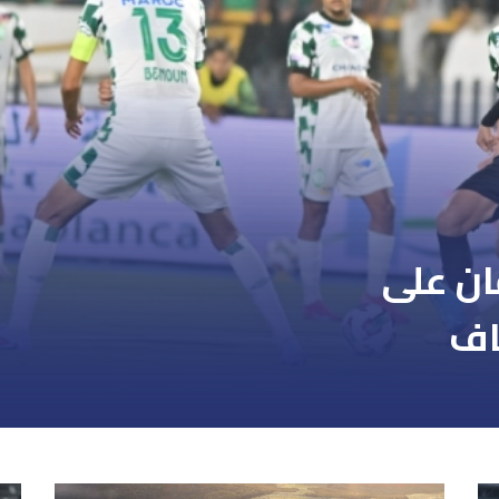
ان على
اف