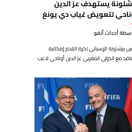
شلونة يستهدف عز الدين
ناحي لتعويض غياب دي يونغ
سطة أحداث.أنفو
س برشلونة الإسباني لكرة القدم إمكانية
عاقد مع الدولي المغربي عز الدين أوناحي لاعب
ونا خلال الفترة المقبلة، لتغطية النقص العددي
فني الناجم عن إصابة الهولندي فرينكي دي
غ. ​وأكد الإعلامي غونزالو تورتوسا في تصريحات
 برنامج “الشيرينغيتو” الشهير، اليوم السبت أن
سم المغربي دخل ضمن حسابات البلاوغرانا كخيار
وح لتعزيز خط الوسط في ظل […]