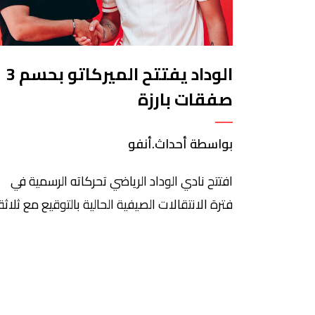
الوداد يفتتح الميركاتو بحسم 3
صفقات بارزة
بواسطة أحداث.أنفو
افتتح نادي الوداد الرياضي تحركاته الرسمية في
فترة الانتقالات الصيفية الحالية بالتوقيع مع ثلاثة
لاعبين، في خطوة تهدف إلى إعادة هيكلة التركي
البشرية وتدعيم صفوف الفريق استعداداً
للاستحقاقات القادمة. وشهدت أولى الصفقات
عودة صانع الألعاب أيمن الحسوني إلى القلعة