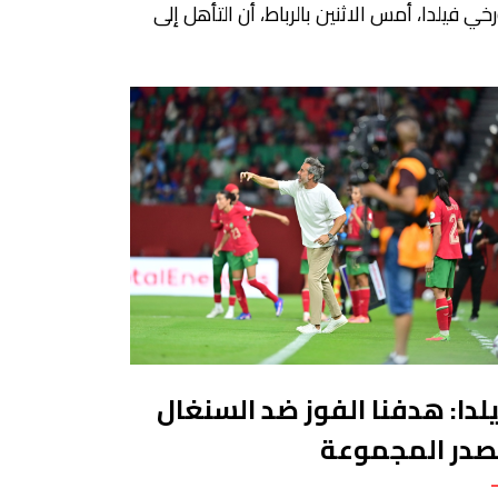
خي فيلدا، أمس الاثنين بالرباط، أن التأهل إلى
ور ربع النهائي من كأس أمم إفريقيا للسيدات
(المغرب 2026) كان الهدف الأول للنخبة الوطنية،
 تحقق بالفعل. وأوضح فيلدا، خلال الندوة
حافية التي أعقبت المباراة التي انتهت بالتعادل
 أهداف أمام السنغال، على أرضية ملعب
اي الحسن، أن لاعبات […]
لدا: هدفنا الفوز ضد السنغال
صدر المجموعة