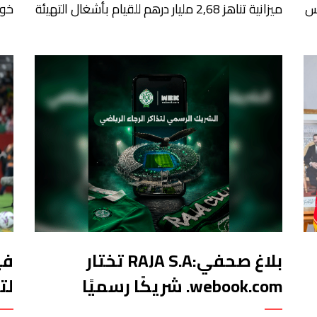
أس
ميزانية تناهز 2,68 مليار درهم للقيام بأشغال التهيئة
خور
الخارجية الخاصة بملعب الحسن الثاني الكبير الذي
الد
سيتسع لـ115 ألف متفرج، بهدف تجهيزه وفق
أعلى المعايير العالمية قبل انطلاق نهائيات كأس
وقد
العالم 2030. ​وكشف مصدر مطلع أن هذا الغلاف
الص
المالي يندرج في إطار الحصة رقم 7 من القائمة
دون
الإجمالية لطلبات العروض […]
مول
بلاغ صحفي:RAJA S.A تختار
في
webook.com. شريكًا رسميًا
لت
للتذاكر