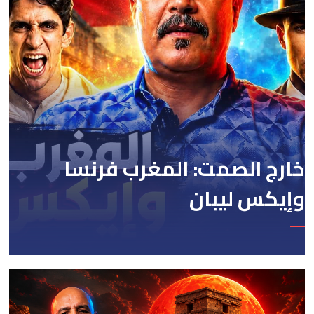
خارج الصمت: المغرب فرنسا
وإيكس ليبان