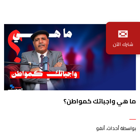
✉
شترك الآن
ما هي واجباتك كمواطن؟
بواسطة أحداث. أنفو