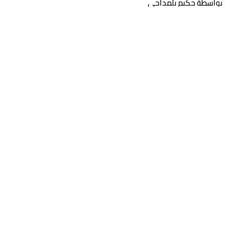
بواسطة حكيم بلمداحي
خارج الصمت.. كيف نطالب بحقوقنا دون خوف؟