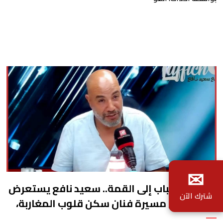
والحمد الله عجب الناس بزاف
✉
من دار الشباب إلى القمة.. سعيد نافع يستعرض
شترك الآن
في لافيش مسيرة فنان سكن قلوب المغاربة،
عبد الإله عاجل.. "سبع الخشبة" الذي اختزل