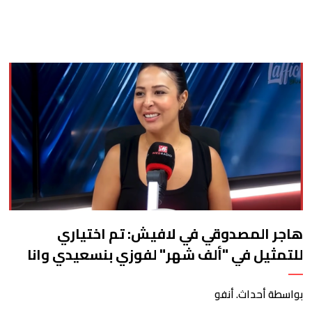
هاجر المصدوقي في لافيش: تم اختياري
للتمثيل في "ألف شهر" لفوزي بنسعيدي وانا
مزال فالسنة الثانية من "ليزاداك" وسقطوني
داك العام بالرغم من ان الفيلم مشيت بيه لـ"
بواسطة أحداث. أنفو