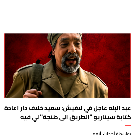
كان"
عبد الإله عاجل في لافيش: سعيد خلاف دار اعادة
كتابة سيناريو "الطريق الى طنجة" لي فيه
شخصية الشارجان عيسى، وقلت ليه غير اكتب
واعتمد على النكتة الحدث وكوميديا المواقف،
بواسطة أحداث. أنفو