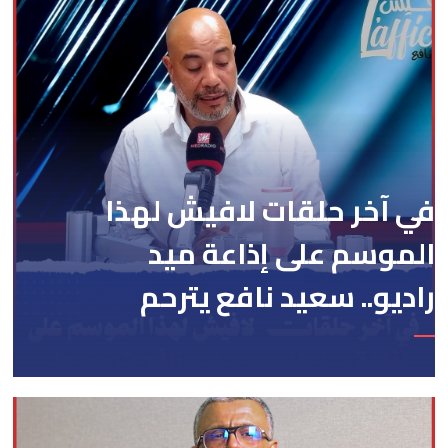
في آخر حلقات لافيش لهذا
الموسم على إذاعة ميد
راديو.. سعيد نافع يترحم
على الفقيد الكاتب
والصحفي جمال زايد