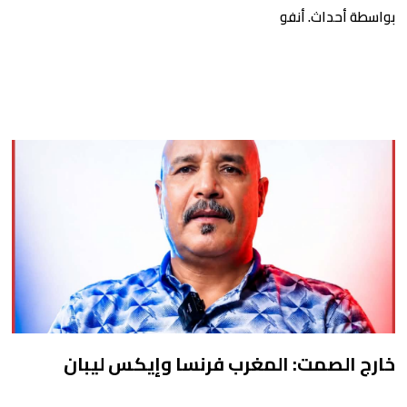
الحياة في مشهد
بواسطة أحداث. أنفو
خارج الصمت: المغرب فرنسا وإيكس ليبان