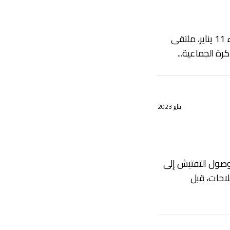
AHDATH.INFO تحتضن مدينة تطوان يوم الأربعاء 11 يناير، ملتقى
رة الجماعية...
يناير 2023
 وصول التفتيش إلى
احات، قبل