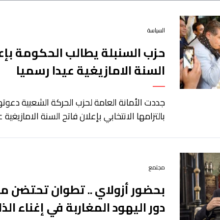
السياسة
حزب السنبلة يطالب الحكومة بإع
السنة الامازيغية عيدا رسميا
جددت الأمانة العامة لحزب الحركة الشعبية دعوته
بالتزامها الانتخابي بإعلان فاتح السنة الامازيغية عي
مجتمع
بحضور أزولاي .. تطوان تحتضن 
دور اليهود المغاربة في إغناء الذ