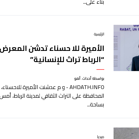
بناء على...
الرئيسية
الأميرة للا حسناء تدشن المعرض
“الرباط تراث للإنسانية”
بواسطة أحداث. أنفو
AHDATH.INFO - و م عدشنت الأميرة للاح
بساحة...
ميديا