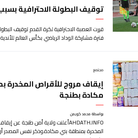
توقيف البطولة الاحترافية بسبب
قررت العصبة الاحترافية لكرة القدم توقيف البطو
فترة مشاركة الوداد الرياضي بكأس العالم للأندية ا
مجتمع
إيقاف مروج للأقراص المخدرة ب
مكادة بطنجة
بواسطة محمد كويمن
AHDATH.INFOأعلنت ولاية أمن طنجة عن إي
المخدرة بمنطقة بني مكادة.وذكر نفس المصدر أن