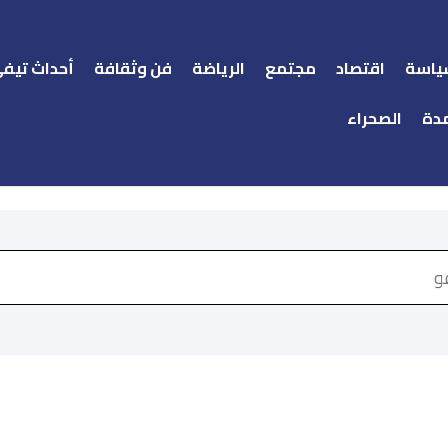
ياسة
اقتصاد
مجتمع
الرياضة
فن وثقافة
أحداث تيف
دة
الصحراء