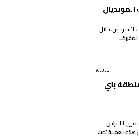
 المونديال
لة لأسبوعين، خلال
لمقررة...
يناير 2023
منطقة بني
قاف مروج للأقراص
 هذه العملية تمت