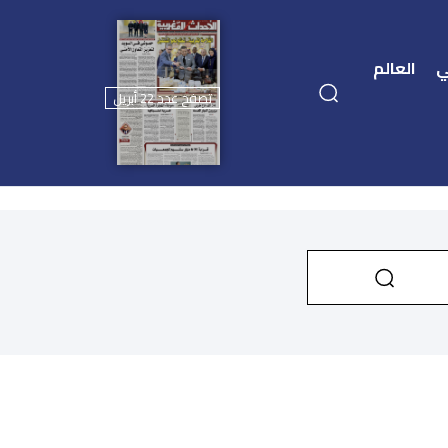
ي
العالم
تصفح عدد 22 أبريل